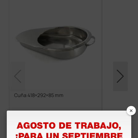
Cuña 418×292×85 mm
×
48,10 €
(Precio sin IVA)
1 ud.