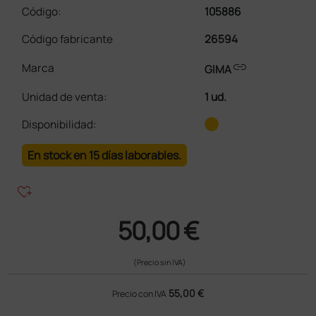
Código:
105886
Código fabricante
26594
link
Marca
GIMA
Unidad de venta
:
1 ud.
Disponibilidad:
En stock en 15 días laborables.
heart_plus
50,00 €
(Precio sin IVA)
55,00 €
Precio con IVA