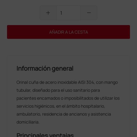
add
remove
AÑADIR A LA CESTA
Información general
Orinal cuña de acero inoxidable AISI 304, con mango
tubular, diseñado para el uso sanitario para
pacientes encamados o imposibilitados de utilizar los
servicios higiénicos, en el ámbito hospitalario,
ambulatorio, residencia de ancianos y asistencia
domiciliaria.
Principales ventajas