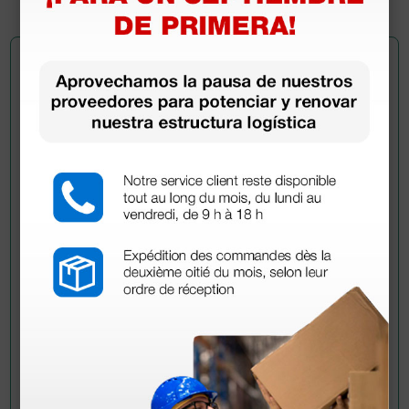
Pregúntale a un colega
¿Todavía tienes alguna duda? ¿Necesitas más
información?
Envía ahora mismo tu pregunta a los colegas que ya
han adquirido este producto.