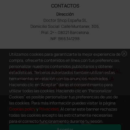
CONTACTOS
Dirección
Doctor Shop España SL
Domicilio Social: Calle Muntaner, 305,
Pral. 2ª – 08021 Barcelona
NIF: B66341298
cancel
Utilizamos cookies para garantizarte la mejor experiencia de
compra, ofrecerte contenidos en línea con tus preferencias,
personalizar nuestros contenidos publicitarios y obtener
DOCTOR SHOP ES UN SITIO WEB PROFESIONAL
estadísticas. Terceros autorizados también utilizan estas
DEDICADO A LA PROFESIÓN MÉDICA Y LA
herramientas en relación con los anuncios mostrados.
Haciendo clic en “Aceptar” darás el consentimiento para
ASISTENCIA SANITARIA
utilizar todas las cookies. Haciendo clic en “Personalizar
Cookies” es posible personalizar tus preferencias de uso de
Copyright Doctor Shop España 2005-2026 - Todos los derechos
las cookies. Para más información puedes visitar la página
reservados - NIF.: B66341298
Cookies policy
y
Privacidad
. Al cerrar este banner rechazas
todas las cookies excepto las estrictamente necesarias
para el correcto funcionamiento durante tu sesión.
Aceptar