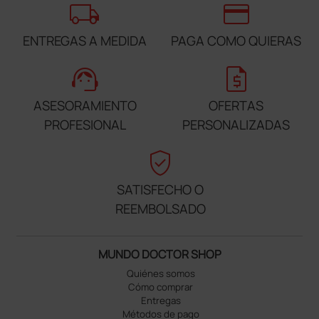
local_shipping
credit_card
ENTREGAS A MEDIDA
PAGA COMO QUIERAS
support_agent
request_quote
ASESORAMIENTO
OFERTAS
PROFESIONAL
PERSONALIZADAS
verified_user
SATISFECHO O
REEMBOLSADO
MUNDO DOCTOR SHOP
Quiénes somos
Cómo comprar
Entregas
Métodos de pago