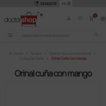
call_quality
language
934922119
0
person
favorite_border
shopping_cart
two_pager
menu
search
home
Home
Terapia
Gestión De La Incontinencia
Cuñas De Cama
Orinal Cuña Con Mango
Orinal cuña con mango