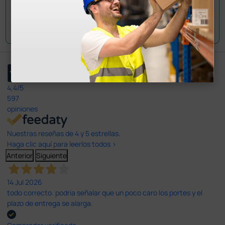
Envía tu pregunta
4,4
/5
597
opiniones
Nuestras reseñas de 4 y 5 estrellas.
Haga clic aquí para leerlos todos >
Anterior
Siguiente
14 Jul 2026
todo correcto. podria señalar que un poco caro los portes y el
plazo de entrega se alarga.