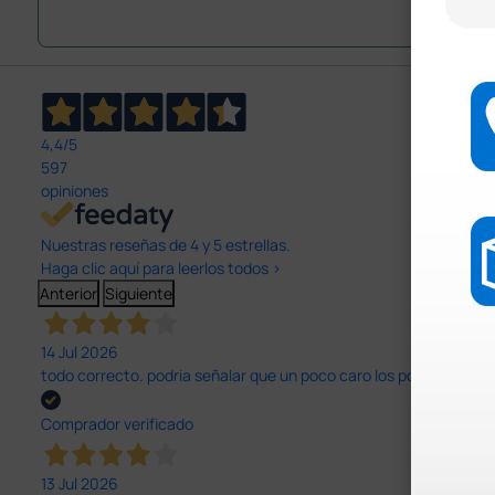
4,4
/5
597
opiniones
Nuestras reseñas de 4 y 5 estrellas.
Haga clic aquí para leerlos todos >
Anterior
Siguiente
14 Jul 2026
todo correcto. podria señalar que un poco caro los portes y el pl
Comprador verificado
13 Jul 2026