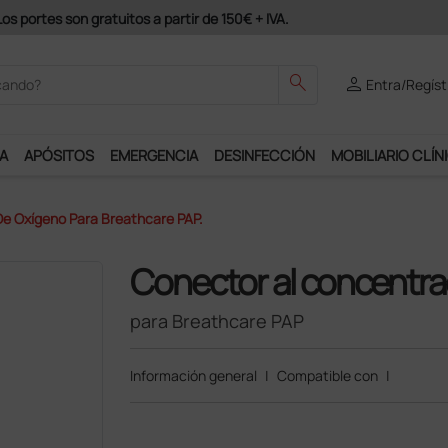
Únete al programa Ds Plus y podrás disfrutar de m
search
person
Entra/Regíst
A
APÓSITOS
EMERGENCIA
DESINFECCIÓN
MOBILIARIO CLÍN
e Oxígeno Para Breathcare PAP.
Conector al concentra
para Breathcare PAP
Información general
|
Compatible con
|