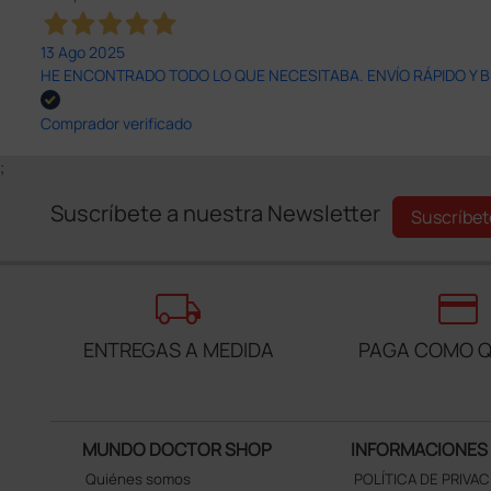
13 Ago 2025
HE ENCONTRADO TODO LO QUE NECESITABA. ENVÍO RÁPIDO Y B
Comprador verificado
;
Suscríbete a nuestra Newsletter
Suscríbet
local_shipping
credit_card
ENTREGAS A MEDIDA
PAGA COMO Q
MUNDO DOCTOR SHOP
INFORMACIONES
Quiénes somos
POLÍTICA DE PRIVA