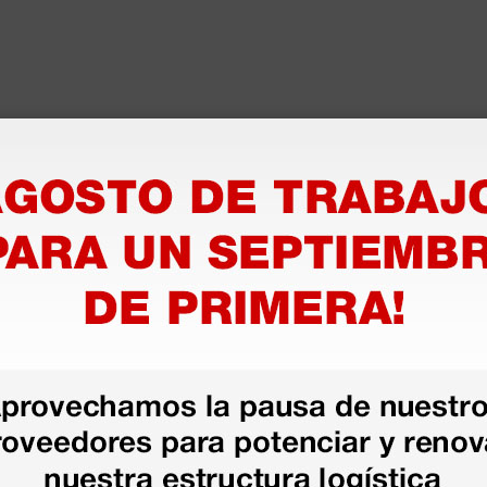
as más
legas que ya