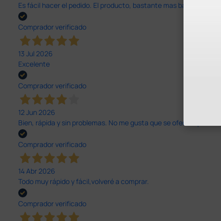
Es fácil hacer el pedido. El producto, bastante mas barato que 
Comprador verificado
13 Jul 2026
Excelente
Comprador verificado
12 Jun 2026
Bien, rápida y sin problemas. No me gusta que se oferten productos
Comprador verificado
14 Abr 2026
Todo muy rápido y fácil,volveré a comprar.
Comprador verificado