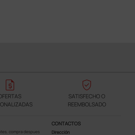
request_quote
verified_user
OFERTAS
SATISFECHO O
SONALIZADAS
REEMBOLSADO
CONTACTOS
ntes, compra despues
Dirección