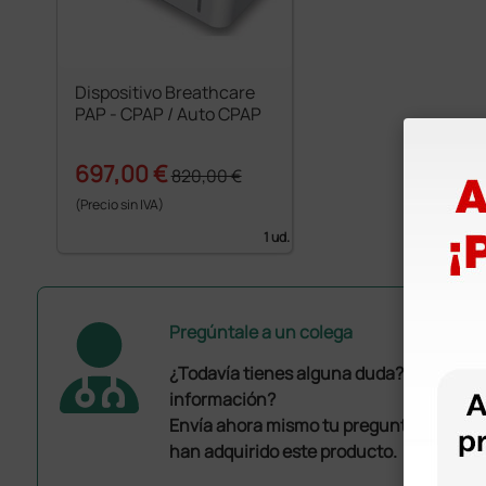
Dispositivo Breathcare
PAP - CPAP / Auto CPAP
697,00 €
820,00 €
(Precio sin IVA)
1 ud.
Pregúntale a un colega
¿Todavía tienes alguna duda? ¿Necesit
información?
Envía ahora mismo tu pregunta a los co
han adquirido este producto.