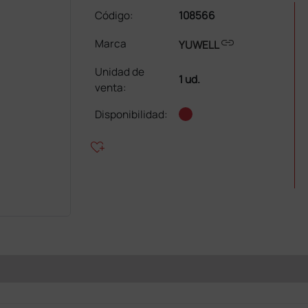
Código:
108566
link
Marca
YUWELL
Unidad de
1 ud.
venta
:
Disponibilidad:
heart_plus