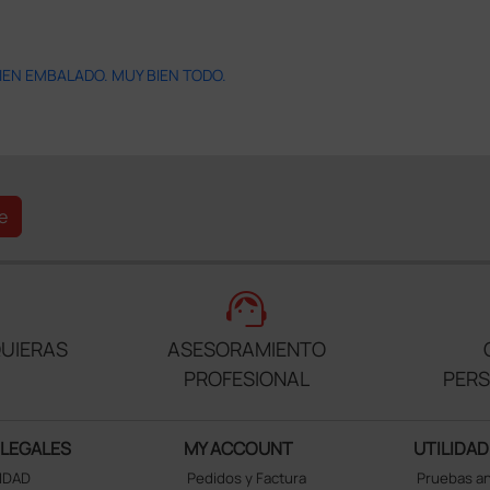
IEN EMBALADO. MUY BIEN TODO.
e
support_agent
UIERAS
ASESORAMIENTO
PROFESIONAL
PER
 LEGALES
MY ACCOUNT
UTILIDAD
CIDAD
Pedidos y Factura
Pruebas a