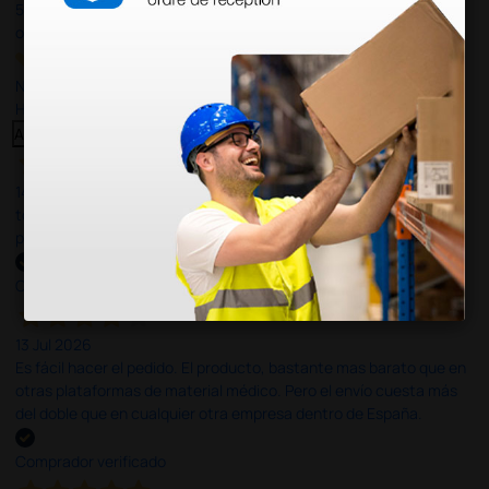
597
opiniones
Nuestras reseñas de 4 y 5 estrellas.
Haga clic aquí para leerlos todos >
Anterior
Siguiente
14 Jul 2026
todo correcto. podria señalar que un poco caro los portes y el
plazo de entrega se alarga.
Comprador verificado
13 Jul 2026
Es fácil hacer el pedido. El producto, bastante mas barato que en
otras plataformas de material médico. Pero el envío cuesta más
del doble que en cualquier otra empresa dentro de España.
Comprador verificado