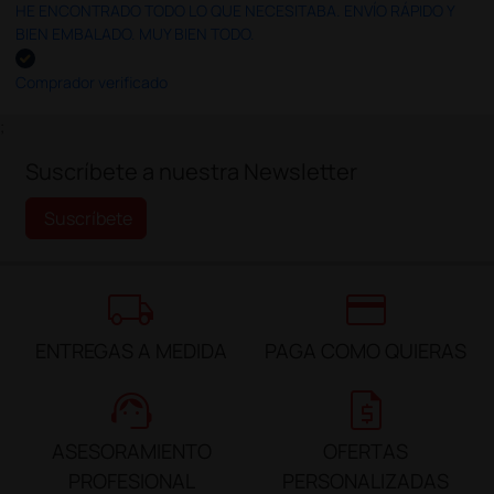
HE ENCONTRADO TODO LO QUE NECESITABA. ENVÍO RÁPIDO Y
BIEN EMBALADO. MUY BIEN TODO.
Comprador verificado
;
Suscríbete a nuestra Newsletter
Suscríbete
local_shipping
credit_card
ENTREGAS A MEDIDA
PAGA COMO QUIERAS
support_agent
request_quote
ASESORAMIENTO
OFERTAS
PROFESIONAL
PERSONALIZADAS