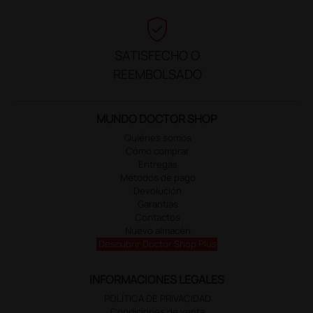
verified_user
SATISFECHO O
REEMBOLSADO
MUNDO DOCTOR SHOP
Quiénes somos
Cómo comprar
Entregas
Métodos de pago
Devolución
Garantías
Contactos
Nuevo almacén
Descubrir Doctor Shop Plus
INFORMACIONES LEGALES
POLÍTICA DE PRIVACIDAD
Condiciones de venta