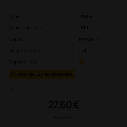
Código:
111669
Código fabricante
11151
link
Marca
I-TECH
Unidad de venta
:
1 kit
Disponibilidad:
En stock en 15 días laborables.
heart_plus
27,60 €
(Precio sin IVA)