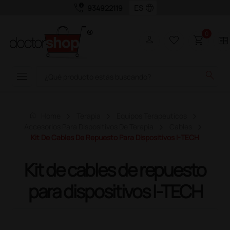
call_quality
language
934922119
0
person
favorite_border
shopping_cart
two_pager
menu
search
home
Home
Terapia
Equipos Terapeuticos
Accesorios Para Dispositivos De Terapia
Cables
Kit De Cables De Repuesto Para Dispositivos I-TECH
Kit de cables de repuesto
para dispositivos I-TECH