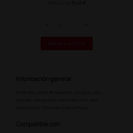
33,40 €
Precio con IVA
add
remove
AÑADIR A LA CESTA
Información general
Kit de dos cables de repuesto, uno azul y uno
amarillo, con enchufe macho de 2 mm, para
dispositivos I-TECH Mio-Care y Physio.
Compatible con