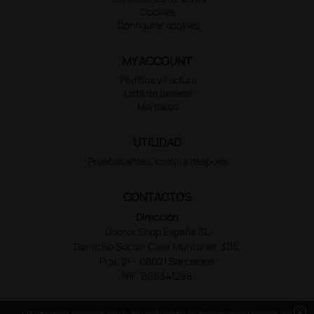
Cookies
Configurar cookies
MY ACCOUNT
Pedidos y Factura
Lista de deseos
Mis datos
UTILIDAD
Pruebas antes, compra despues
CONTACTOS
Dirección
Doctor Shop España SL
Domicilio Social: Calle Muntaner, 305,
Pral. 2ª – 08021 Barcelona
NIF: B66341298
cancel
Utilizamos cookies para garantizarte la mejor experiencia de