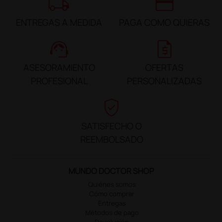
local_shipping
credit_card
ENTREGAS A MEDIDA
PAGA COMO QUIERAS
support_agent
request_quote
ASESORAMIENTO
OFERTAS
PROFESIONAL
PERSONALIZADAS
verified_user
SATISFECHO O
REEMBOLSADO
MUNDO DOCTOR SHOP
Quiénes somos
Cómo comprar
Entregas
Métodos de pago
Devolución