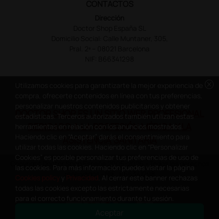
CONTACTOS
Dirección
Doctor Shop España SL
Domicilio Social: Calle Muntaner, 305,
Pral. 2ª – 08021 Barcelona
NIF: B66341298
cancel
Utilizamos cookies para garantizarte la mejor experiencia de
compra, ofrecerte contenidos en línea con tus preferencias,
personalizar nuestros contenidos publicitarios y obtener
DOCTOR SHOP ES UN SITIO WEB PROFESIONAL
estadísticas. Terceros autorizados también utilizan estas
DEDICADO A LA PROFESIÓN MÉDICA Y LA
herramientas en relación con los anuncios mostrados.
Haciendo clic en “Aceptar” darás el consentimiento para
ASISTENCIA SANITARIA
utilizar todas las cookies. Haciendo clic en “Personalizar
Cookies” es posible personalizar tus preferencias de uso de
Copyright Doctor Shop España 2005-2026 - Todos los derechos
las cookies. Para más información puedes visitar la página
reservados - NIF.: B66341298
Cookies policy
y
Privacidad
. Al cerrar este banner rechazas
todas las cookies excepto las estrictamente necesarias
para el correcto funcionamiento durante tu sesión.
Aceptar