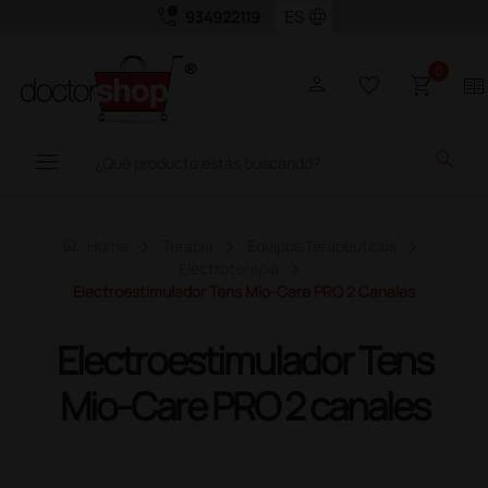
call_quality
language
934922119
0
person
favorite_border
shopping_cart
two_pager
menu
search
home
Home
Terapia
Equipos Terapeuticos
Electroterapia
Electroestimulador Tens Mio-Care PRO 2 Canales
Electroestimulador Tens
Mio-Care PRO 2 canales