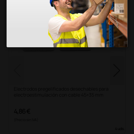
Electrodos pregelificados desechables para
electroestimulación con cable 45×35 mm
4,86 €
(Precio sin IVA)
4 uds.