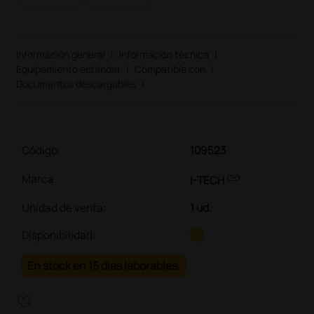
Información general
|
Información técnica
|
Equipamiento estándar
|
Compatible con
|
Documentos descargables
|
Código:
109523
link
Marca
I-TECH
Unidad de venta
:
1 ud.
Disponibilidad:
En stock en 15 días laborables.
heart_plus