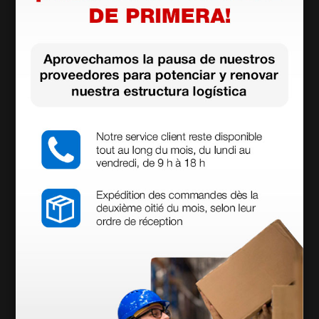
• Medidas: 60 × 135 × 19 mm
Mostrar más
Documentos
descargables
Manual de usuario
Certificado CE
Accesorios
más opciones