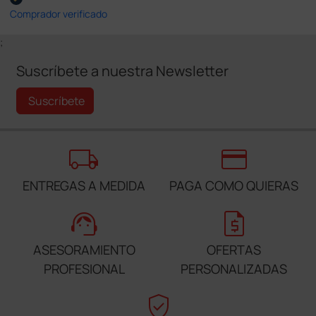
Comprador verificado
;
Suscríbete a nuestra Newsletter
Suscríbete
local_shipping
credit_card
ENTREGAS A MEDIDA
PAGA COMO QUIERAS
support_agent
request_quote
ASESORAMIENTO
OFERTAS
PROFESIONAL
PERSONALIZADAS
verified_user