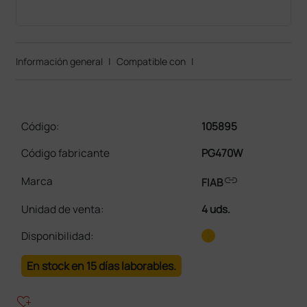
Información general
|
Compatible con
|
Código:
105895
Código fabricante
PG470W
link
Marca
FIAB
Unidad de venta
:
4 uds.
Disponibilidad:
En stock en 15 días laborables.
heart_plus