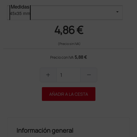
Medidas
4,86 €
(Precio sin IVA)
5,88 €
Precio con IVA
add
remove
AÑADIR A LA CESTA
Información general