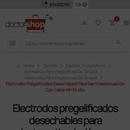
call_quality
language
934922119
0
person
favorite_border
shopping_cart
two_pager
menu
search
home
Home
Terapia
Equipos Terapeuticos
Accesorios Para Dispositivos De Terapia
Electrodos Para Dispositivos De Terapia
Electrodos Pregelificados Desechables Para Electroestimulación
Con Cable 45×35 Mm
Electrodos pregelificados
desechables para