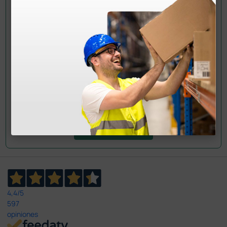
¿Todavía tienes alguna duda? ¿Necesitas más
información?
Envía ahora mismo tu pregunta a los colegas que ya
han adquirido este producto.
Envía tu pregunta
4,4
/5
597
opiniones