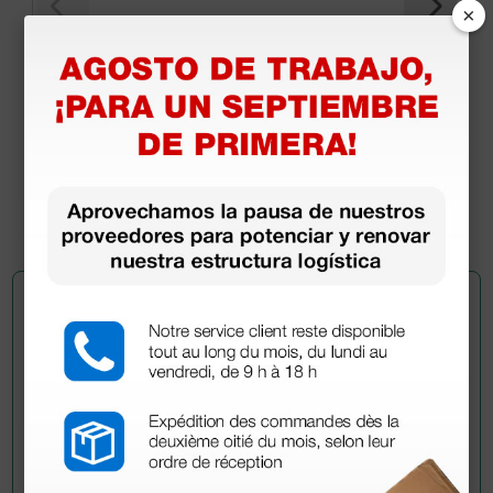
×
Electrodos pregelificados desechables para
electroestimulación sin cable 45×80 mm
5,64 €
(Precio sin IVA)
4 uds.
Pregúntale a un colega