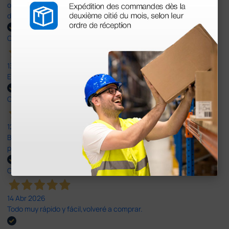
otras plataformas de material médico. Pero el envío cuesta más
del doble que en cualquier otra empresa dentro de España.
Comprador verificado
13 Jul 2026
Excelente
Comprador verificado
12 Jun 2026
Bien, rápida y sin problemas. No me gusta que se oferten
productos sin incluir el IVA que luego nos van a cobrar.
Comprador verificado
14 Abr 2026
Todo muy rápido y fácil,volveré a comprar.