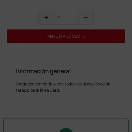
add
remove
AÑADIR A LA CESTA
Información general
Cargador compatible con todos los dispositivos de
terapia de la línea Card.