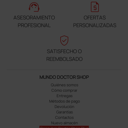
support_agent
request_quote
ASESORAMIENTO
OFERTAS
PROFESIONAL
PERSONALIZADAS
verified_user
SATISFECHO O
REEMBOLSADO
MUNDO DOCTOR SHOP
Quiénes somos
Cómo comprar
Entregas
Métodos de pago
Devolución
Garantías
Contactos
Nuevo almacén