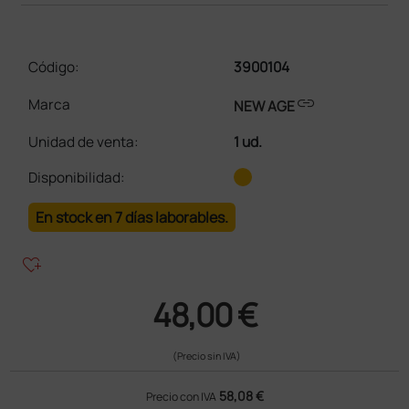
Código:
3900104
link
Marca
NEW AGE
Unidad de venta
:
1 ud.
Disponibilidad:
En stock en 7 días laborables.
heart_plus
48,00 €
(Precio sin IVA)
58,08 €
Precio con IVA