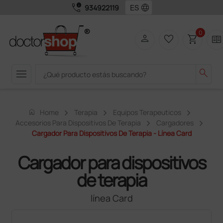
call_quality
language
934922119
0
person
favorite_border
shopping_cart
two_pager
menu
search
home
Home
Terapia
Equipos Terapeuticos
Accesorios Para Dispositivos De Terapia
Cargadores
Cargador Para Dispositivos De Terapia - Línea Card
Cargador para dispositivos
de terapia
línea Card