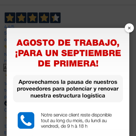
×
4,4
/5
597
opiniones
Nuestras reseñas de 4 y 5 estrellas.
Haga clic aquí para leerlos todos >
Anterior
Siguiente
14 Jul 2026
todo correcto. podria señalar que un poco caro los portes y el
plazo de entrega se alarga.
Comprador verificado
13 Jul 2026
Es fácil hacer el pedido. El producto, bastante mas barato que en