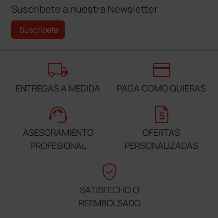
Suscríbete a nuestra Newsletter
Suscríbete
local_shipping
credit_card
ENTREGAS A MEDIDA
PAGA COMO QUIERAS
support_agent
request_quote
ASESORAMIENTO
OFERTAS
PROFESIONAL
PERSONALIZADAS
verified_user
SATISFECHO O
REEMBOLSADO