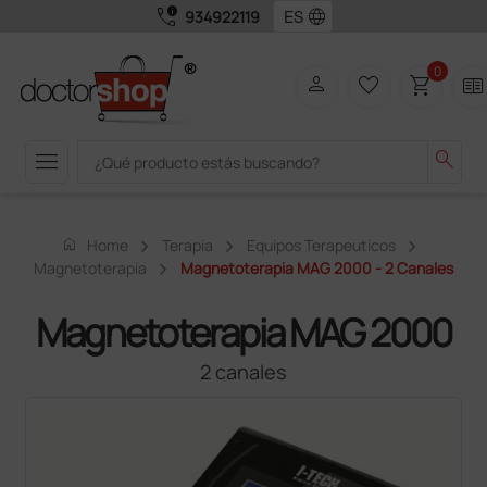
call_quality
language
934922119
0
person
favorite_border
shopping_cart
two_pager
menu
search
home
Home
Terapia
Equipos Terapeuticos
Magnetoterapia
Magnetoterapia MAG 2000 - 2 Canales
Magnetoterapia MAG 2000
2 canales