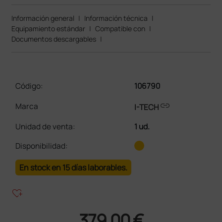
Información general
|
Información técnica
|
Equipamiento estándar
|
Compatible con
|
Documentos descargables
|
Código:
106790
link
Marca
I-TECH
Unidad de venta
:
1 ud.
Disponibilidad:
En stock en 15 días laborables.
heart_plus
379,00 €