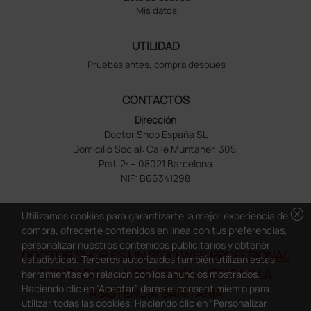
Mis datos
UTILIDAD
Pruebas antes, compra despues
CONTACTOS
Dirección
Doctor Shop España SL
Domicilio Social: Calle Muntaner, 305,
Pral. 2ª – 08021 Barcelona
NIF: B66341298
cancel
Utilizamos cookies para garantizarte la mejor experiencia de
compra, ofrecerte contenidos en línea con tus preferencias,
personalizar nuestros contenidos publicitarios y obtener
DOCTOR SHOP ES UN SITIO WEB PROFESIONAL
estadísticas. Terceros autorizados también utilizan estas
DEDICADO A LA PROFESIÓN MÉDICA Y LA
herramientas en relación con los anuncios mostrados.
Haciendo clic en “Aceptar” darás el consentimiento para
ASISTENCIA SANITARIA
utilizar todas las cookies. Haciendo clic en “Personalizar