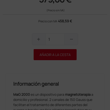
(Precio sin IVA)
458,59 €
Precio con IVA
add
remove
AÑADIR A LA CESTA
Información general
MaG 2000
es un dispositivo para
magnetoterapia
a
domicilio y profesional. 2 canales de 150 Gauss que
facilitan el tratamiento de diferentes partes del
cuerpo a través una faja elástica terapéutica muy