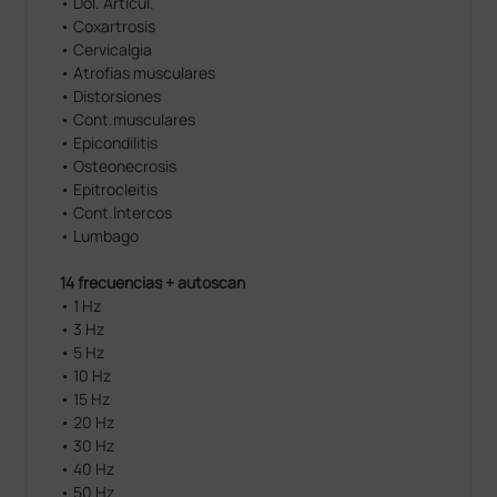
• Dol. Articul.
• Coxartrosis
• Cervicalgia
• Atrofias musculares
• Distorsiones
• Cont.musculares
• Epicondilitis
• Osteonecrosis
• Epitrocleitis
• Cont.Intercos
• Lumbago
14 frecuencias + autoscan
• 1 Hz
• 3 Hz
• 5 Hz
• 10 Hz
• 15 Hz
• 20 Hz
• 30 Hz
• 40 Hz
• 50 Hz