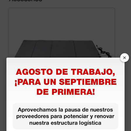
×
Colchón para magnetoterapia Osteomat New
452,00 €