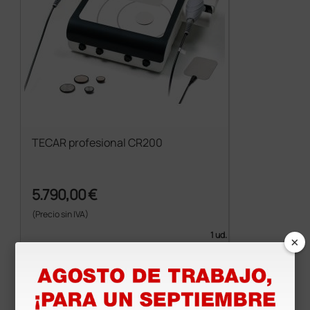
TECAR profesional CR200
5.790,00 €
(Precio sin IVA)
1 ud.
×
Productos similares