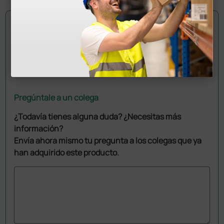
Pregúntale a un colega
¿Todavía tienes alguna duda? ¿Necesitas más
información?
Envía ahora mismo tu pregunta a los colegas que ya
han adquirido este producto.