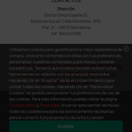
CONTACTOS
Dirección
Doctor Shop España SL
Domicilio Social: Calle Muntaner, 305,
Pral. 2ª – 08021 Barcelona
NIF: B66341298
cancel
Utilizamos cookies para garantizarte la mejor experiencia de
compra, ofrecerte contenidos en línea con tus preferencias,
personalizar nuestros contenidos publicitarios y obtener
DOCTOR SHOP ES UN SITIO WEB PROFESIONAL
estadísticas. Terceros autorizados también utilizan estas
DEDICADO A LA PROFESIÓN MÉDICA Y LA
herramientas en relación con los anuncios mostrados.
Haciendo clic en “Aceptar” darás el consentimiento para
ASISTENCIA SANITARIA
utilizar todas las cookies. Haciendo clic en “Personalizar
Cookies” es posible personalizar tus preferencias de uso de
Copyright Doctor Shop España 2005-2026 - Todos los derechos
las cookies. Para más información puedes visitar la página
reservados - NIF.: B66341298
Cookies policy
y
Privacidad
. Al cerrar este banner rechazas
todas las cookies excepto las estrictamente necesarias
para el correcto funcionamiento durante tu sesión.
Aceptar