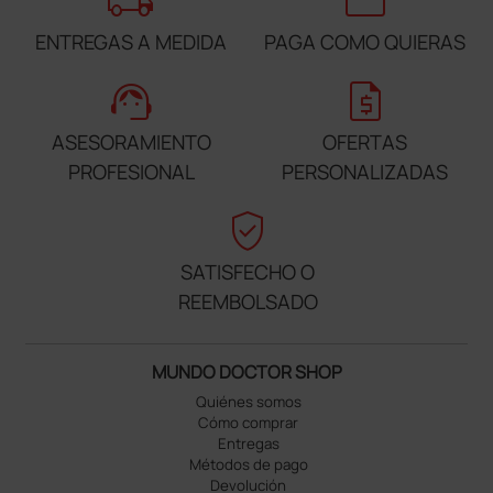
local_shipping
credit_card
ENTREGAS A MEDIDA
PAGA COMO QUIERAS
support_agent
request_quote
ASESORAMIENTO
OFERTAS
PROFESIONAL
PERSONALIZADAS
verified_user
SATISFECHO O
REEMBOLSADO
MUNDO DOCTOR SHOP
Quiénes somos
Cómo comprar
Entregas
Métodos de pago
Devolución