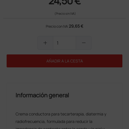
24,50 €
(Precio sin IVA)
29,65 €
Precio con IVA
add
remove
AÑADIR A LA CESTA
Información general
Crema conductora para tecarterapia, diatermia y
radiofrecuencia, formulada para reducir la
impedancia de contacto entre la sonda y la piel y