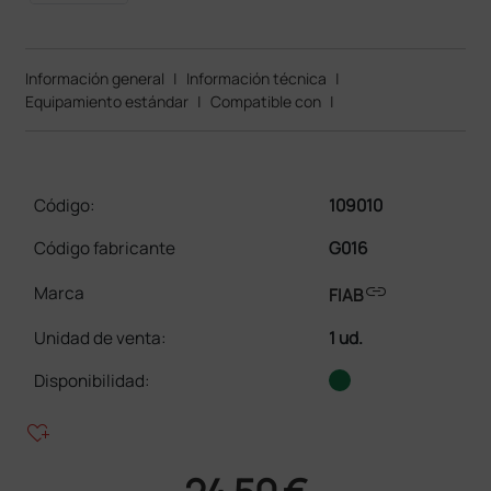
Información general
|
Información técnica
|
Equipamiento estándar
|
Compatible con
|
Código:
109010
Código fabricante
G016
link
Marca
FIAB
Unidad de venta
:
1 ud.
Disponibilidad:
heart_plus