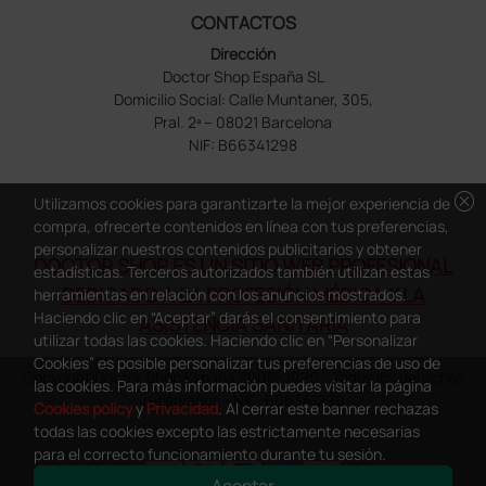
CONTACTOS
Dirección
Doctor Shop España SL
Domicilio Social: Calle Muntaner, 305,
Pral. 2ª – 08021 Barcelona
NIF: B66341298
cancel
Utilizamos cookies para garantizarte la mejor experiencia de
compra, ofrecerte contenidos en línea con tus preferencias,
personalizar nuestros contenidos publicitarios y obtener
DOCTOR SHOP ES UN SITIO WEB PROFESIONAL
estadísticas. Terceros autorizados también utilizan estas
DEDICADO A LA PROFESIÓN MÉDICA Y LA
herramientas en relación con los anuncios mostrados.
Haciendo clic en “Aceptar” darás el consentimiento para
ASISTENCIA SANITARIA
utilizar todas las cookies. Haciendo clic en “Personalizar
Cookies” es posible personalizar tus preferencias de uso de
Copyright Doctor Shop España 2005-2026 - Todos los derechos
las cookies. Para más información puedes visitar la página
reservados - NIF.: B66341298
Cookies policy
y
Privacidad
. Al cerrar este banner rechazas
todas las cookies excepto las estrictamente necesarias
para el correcto funcionamiento durante tu sesión.