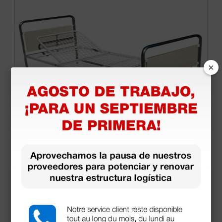
×
Cama hospitalaria con 1 articulación y 1 manivela
- sin ruedas
275,00 €
(Precio sin IVA)
1 ud.