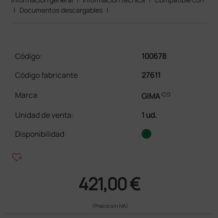
|
Documentos descargables
|
Código:
100678
Código fabricante
27611
link
Marca
GIMA
Unidad de venta
:
1 ud.
Disponibilidad:
heart_plus
421,00 €
(Precio sin IVA)