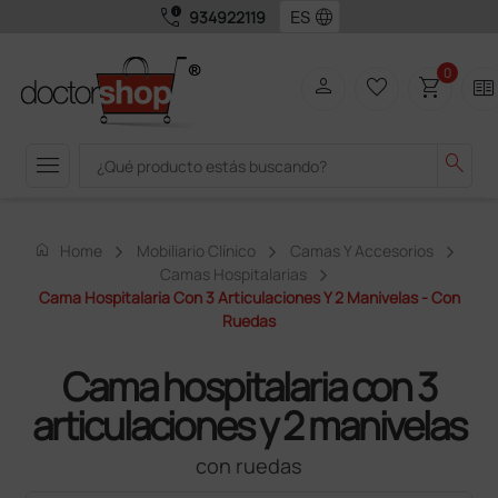
call_quality
language
934922119
0
person
favorite_border
shopping_cart
two_pager
menu
search
home
Home
Mobiliario Clínico
Camas Y Accesorios
Camas Hospitalarias
Cama Hospitalaria Con 3 Articulaciones Y 2 Manivelas - Con
Ruedas
Cama hospitalaria con 3
articulaciones y 2 manivelas
con ruedas