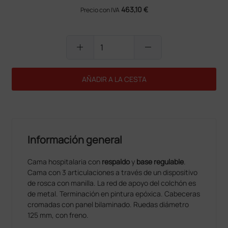
463,10 €
Precio con IVA
add
remove
AÑADIR A LA CESTA
Información general
Cama hospitalaria con
respaldo
y
base regulable
.
Cama con 3 articulaciones a través de un dispositivo
de rosca con manilla. La red de apoyo del colchón es
de metal. Terminación en pintura epóxica. Cabeceras
cromadas con panel bilaminado. Ruedas diámetro
125 mm, con freno.