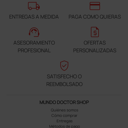
local_shipping
credit_card
ENTREGAS A MEDIDA
PAGA COMO QUIERAS
support_agent
request_quote
ASESORAMIENTO
OFERTAS
PROFESIONAL
PERSONALIZADAS
verified_user
SATISFECHO O
REEMBOLSADO
MUNDO DOCTOR SHOP
Quiénes somos
Cómo comprar
Entregas
Métodos de pago