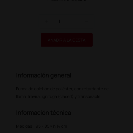
add
remove
AÑADIR A LA CESTA
Información general
Funda de colchón de poliéster, con retardante de
llama Trevira, ignífuga (clase 1) y transpirable.
Información técnica
Medidas: 195 × 85 × h 14 cm