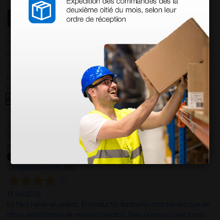
4,4
/5
597
opiniones
Nuestras reseñas de 4 y 5 estrellas.
Haga clic aquí para leerlos todos >
Anterior
Siguiente
14 Jul 2026
todo correcto. podria señalar que un poco caro los portes y el
plazo de entrega se alarga.
Comprador verificado
13 Jul 2026
Es fácil hacer el pedido. El producto, bastante mas barato que en
otras plataformas de material médico. Pero el envío cuesta más