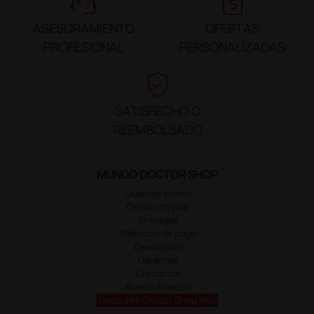
support_agent
request_quote
ASESORAMIENTO
OFERTAS
PROFESIONAL
PERSONALIZADAS
verified_user
SATISFECHO O
REEMBOLSADO
MUNDO DOCTOR SHOP
Quiénes somos
Cómo comprar
Entregas
Métodos de pago
Devolución
Garantías
Contactos
Nuevo almacén
Descubrir Doctor Shop Plus