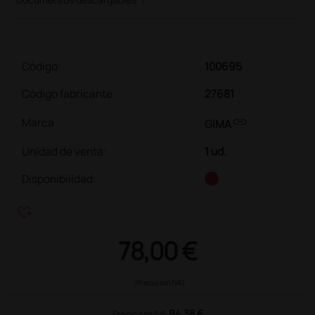
Código:
100695
Código fabricante
27681
link
Marca
GIMA
Unidad de venta
:
1 ud.
Disponibilidad:
heart_plus
78,00 €
(Precio sin IVA)
94,38 €
Precio con IVA