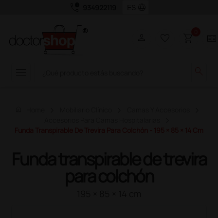
call_quality
language
934922119
0
person
favorite_border
shopping_cart
two_pager
menu
search
home
Home
Mobiliario Clínico
Camas Y Accesorios
Accesorios Para Camas Hospitalarias
Funda Transpirable De Trevira Para Colchón - 195 × 85 × 14 Cm
Funda transpirable de trevira
para colchón
195 × 85 × 14 cm