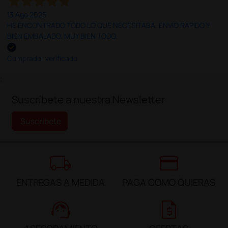
13 Ago 2025
HE ENCONTRADO TODO LO QUE NECESITABA. ENVÍO RÁPIDO Y
BIEN EMBALADO. MUY BIEN TODO.
Comprador verificado
;
Suscríbete a nuestra Newsletter
Suscríbete
local_shipping
credit_card
ENTREGAS A MEDIDA
PAGA COMO QUIERAS
support_agent
request_quote