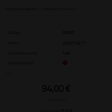
Información general
|
Información técnica
|
Código:
105127
link
Marca
GIO'STYLE
Unidad de venta
:
1 ud.
Disponibilidad:
heart_plus
94,00 €
(Precio sin IVA)
113,74 €
Precio con IVA