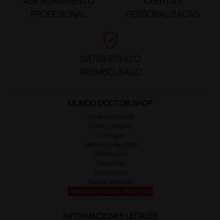
ASESORAMIENTO
OFERTAS
PROFESIONAL
PERSONALIZADAS
verified_user
SATISFECHO O
REEMBOLSADO
MUNDO DOCTOR SHOP
Quiénes somos
Cómo comprar
Entregas
Métodos de pago
Devolución
Garantías
Contactos
Nuevo almacén
Descubrir Doctor Shop Plus
INFORMACIONES LEGALES