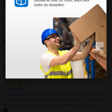
4,4
/5
597
opiniones
Nuestras reseñas de 4 y 5 estrellas.
Haga clic aquí para leerlos todos >
Anterior
Siguiente
14 Jul 2026
todo correcto. podria señalar que un poco caro los portes y el
plazo de entrega se alarga.
Comprador verificado
13 Jul 2026
Es fácil hacer el pedido. El producto, bastante mas barato que en
otras plataformas de material médico. Pero el envío cuesta más
del doble que en cualquier otra empresa dentro de España.