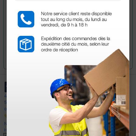
han adquirido este producto.
Envía tu pregunta
4,4
/5
597
opiniones
Nuestras reseñas de 4 y 5 estrellas.
Haga clic aquí para leerlos todos >