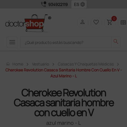
call_quality
language
934922119
0
person
favorite_border
shopping_cart
two_pager
menu
search
home
Home
Vestuario
Casacas Y Chaquetas Médicas
Cherokee Revolution Casaca Sanitaria Hombre Con Cuello En V -
Azul Marino - L
Cherokee Revolution
Casaca sanitaria hombre
con cuello en V
azul marino - L