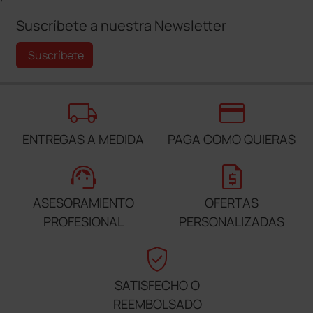
Suscríbete a nuestra Newsletter
Suscríbete
local_shipping
credit_card
ENTREGAS A MEDIDA
PAGA COMO QUIERAS
support_agent
request_quote
ASESORAMIENTO
OFERTAS
PROFESIONAL
PERSONALIZADAS
verified_user
SATISFECHO O
REEMBOLSADO