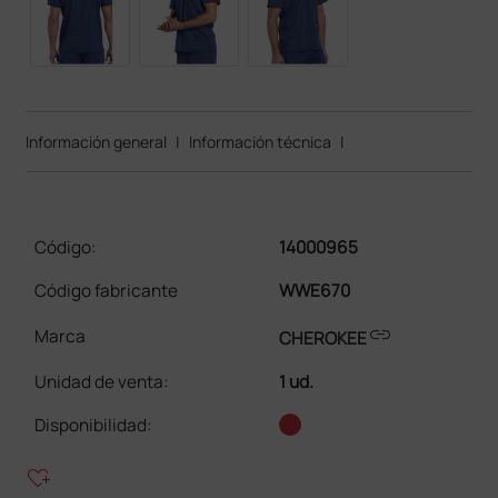
Información general
|
Información técnica
|
Código:
14000965
Código fabricante
WWE670
link
Marca
CHEROKEE
Unidad de venta
:
1 ud.
Disponibilidad:
heart_plus