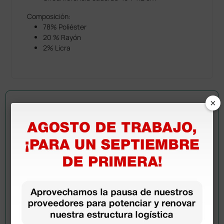
Composición:
78% Poliéster
20 % Rayón
2% Licra
×
Pregúntale a un colega
¿Todavía tienes alguna duda? ¿Necesitas más
información?
Envía ahora mismo tu pregunta a los colegas que ya