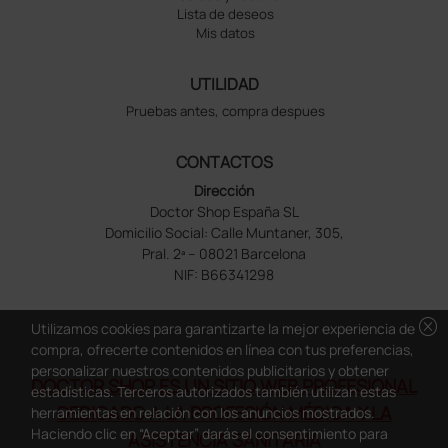
Lista de deseos
Mis datos
UTILIDAD
Pruebas antes, compra despues
CONTACTOS
Dirección
Doctor Shop España SL
Domicilio Social: Calle Muntaner, 305,
Pral. 2ª – 08021 Barcelona
NIF: B66341298
cancel
Utilizamos cookies para garantizarte la mejor experiencia de
compra, ofrecerte contenidos en línea con tus preferencias,
personalizar nuestros contenidos publicitarios y obtener
DOCTOR SHOP ES UN SITIO WEB PROFESIONAL
estadísticas. Terceros autorizados también utilizan estas
DEDICADO A LA PROFESIÓN MÉDICA Y LA
herramientas en relación con los anuncios mostrados.
Haciendo clic en “Aceptar” darás el consentimiento para
ASISTENCIA SANITARIA