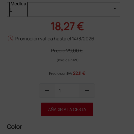
Medida
18,27 €
schedule
Promoción válida hasta el 14/8/2026
Precio
29,00 €
(Precio sin IVA)
22,11 €
Precio con IVA
add
remove
AÑADIR A LA CESTA
Color