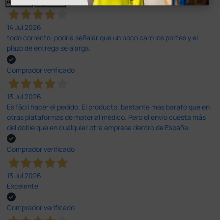
Anterior
Siguiente
14 Jul 2026
todo correcto. podria señalar que un poco caro los portes y el
plazo de entrega se alarga.
Comprador verificado
13 Jul 2026
Es fácil hacer el pedido. El producto, bastante mas barato que en
otras plataformas de material médico. Pero el envío cuesta más
del doble que en cualquier otra empresa dentro de España.
Comprador verificado
13 Jul 2026
Excelente
Comprador verificado