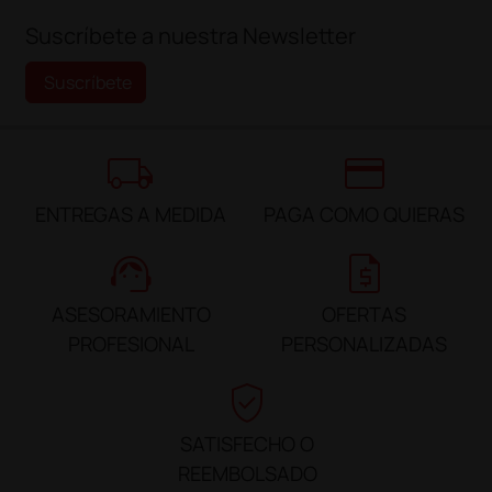
Suscríbete a nuestra Newsletter
Suscríbete
local_shipping
credit_card
ENTREGAS A MEDIDA
PAGA COMO QUIERAS
support_agent
request_quote
ASESORAMIENTO
OFERTAS
PROFESIONAL
PERSONALIZADAS
verified_user
SATISFECHO O
REEMBOLSADO