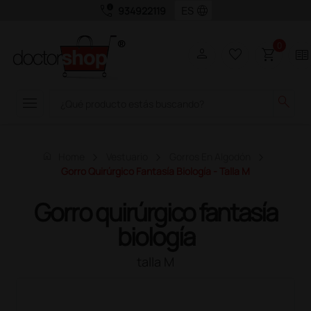
call_quality
language
934922119
0
person
favorite_border
shopping_cart
two_pager
menu
search
home
Home
Vestuario
Gorros En Algodón
Gorro Quirúrgico Fantasía Biología - Talla M
Gorro quirúrgico fantasía
biología
talla M