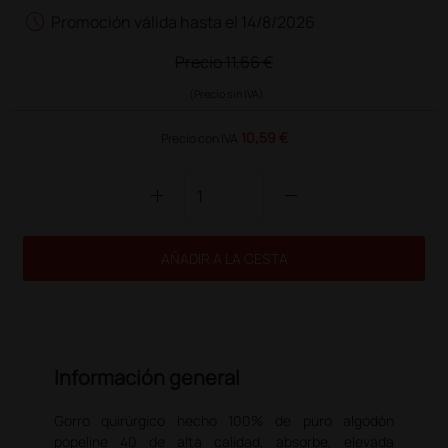
schedule
Promoción válida hasta el 14/8/2026
Precio
11,66 €
(Precio sin IVA)
10,59 €
Precio con IVA
add
remove
AÑADIR A LA CESTA
Información general
Gorro quirúrgico hecho 100% de puro algodón
popeline 40 de alta calidad, absorbe, elevada