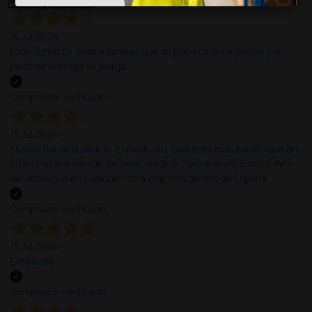
14 Jul 2026
todo correcto. podria señalar que un poco caro los portes y el
plazo de entrega se alarga.
Comprador verificado
13 Jul 2026
Es fácil hacer el pedido. El producto, bastante mas barato que en
otras plataformas de material médico. Pero el envío cuesta más
del doble que en cualquier otra empresa dentro de España.
Comprador verificado
13 Jul 2026
Excelente
Comprador verificado