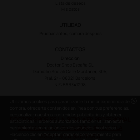
Lista de deseos
Mis datos
UTILIDAD
Pruebas antes, compra despues
CONTACTOS
Dirección
Doctor Shop España SL
Domicilio Social: Calle Muntaner, 305,
Pral. 2ª – 08021 Barcelona
NIF: B66341298
cancel
Utilizamos cookies para garantizarte la mejor experiencia de
compra, ofrecerte contenidos en línea con tus preferencias,
personalizar nuestros contenidos publicitarios y obtener
DOCTOR SHOP ES UN SITIO WEB PROFESIONAL
estadísticas. Terceros autorizados también utilizan estas
DEDICADO A LA PROFESIÓN MÉDICA Y LA
herramientas en relación con los anuncios mostrados.
Haciendo clic en “Aceptar” darás el consentimiento para
ASISTENCIA SANITARIA