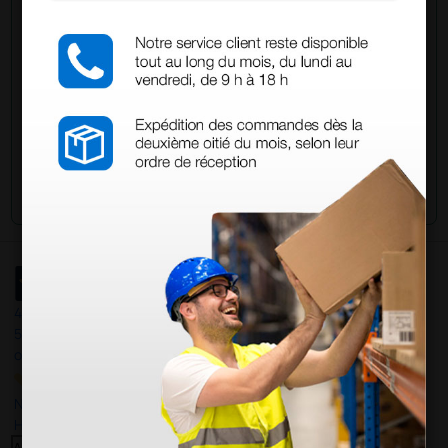
han adquirido este producto.
Envía tu pregunta
4,4
/5
597
opiniones
Nuestras reseñas de 4 y 5 estrellas.
Haga clic aquí para leerlos todos >
Anterior
Siguiente