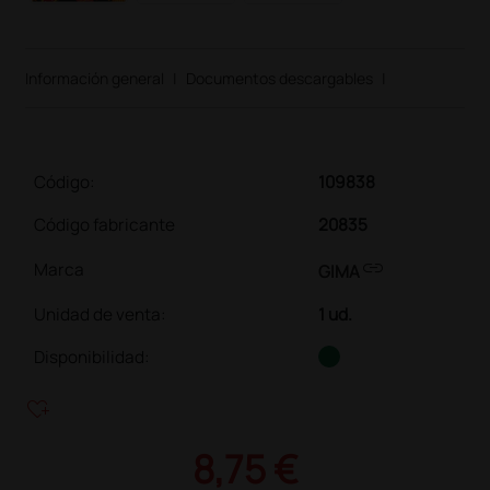
Información general
|
Documentos descargables
|
Código:
109838
Código fabricante
20835
link
Marca
GIMA
Unidad de venta
:
1 ud.
Disponibilidad:
heart_plus
8,75 €