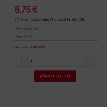
8,75 €
schedule
Promoción válida hasta el 14/8/2026
Precio
11,66 €
(Precio sin IVA)
10,59 €
Precio con IVA
add
remove
AÑADIR A LA CESTA