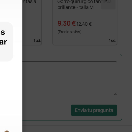
irúrgico fantasía
Gorro quirúrgico fantasía
ca - talla M
brillante - talla M
€
9,30 €
12,40 €
12,40 €
 IVA)
(Precio sin IVA)
1 ud.
1 ud.
Envía tu pregunta