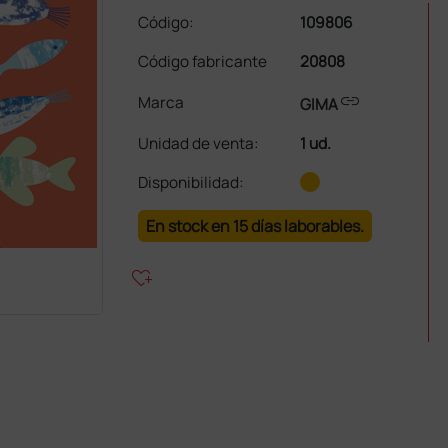
Código:
109806
Código fabricante
20808
link
Marca
GIMA
Unidad de venta
:
1 ud.
Disponibilidad:
En stock en 15 días laborables.
heart_plus