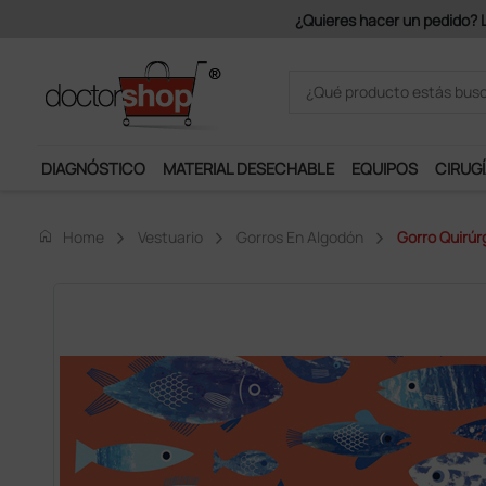
Únete al programa Ds Plus y p
DIAGNÓSTICO
MATERIAL DESECHABLE
EQUIPOS
CIRUGÍ
home
Home
Vestuario
Gorros En Algodón
Gorro Quirúr