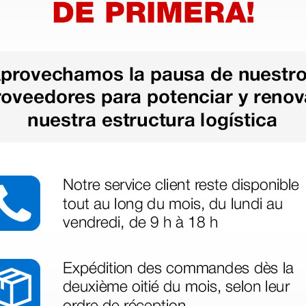
 fantasía
Gorro quirúrgico fantasía
Gorro qu
flamingo - talla M
pediátri
9,30 €
9,30 
12,40 €
(Precio sin IVA)
(Precio sin
1 ud.
1 ud.
as más
legas que ya