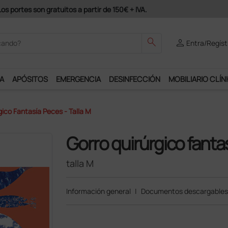
odrás disfrutar de muchos servicios exclusivos.
search
person
Entra/Regíst
A
APÓSITOS
EMERGENCIA
DESINFECCIÓN
MOBILIARIO CLÍN
gico Fantasía Peces - Talla M
Gorro quirúrgico fanta
talla M
Información general
|
Documentos descargables