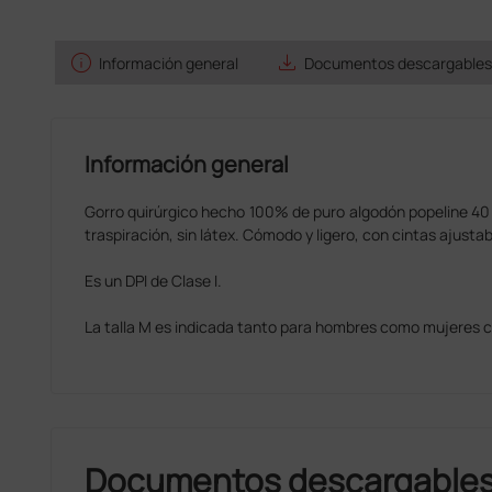
info
save_alt
Información general
Documentos descargables
Información general
Gorro quirúrgico hecho 100% de puro algodón popeline 40 
traspiración, sin látex. Cómodo y ligero, con cintas ajustabl
Es un DPI de Clase I.
La talla M es indicada tanto para hombres como mujeres c
Documentos descargable