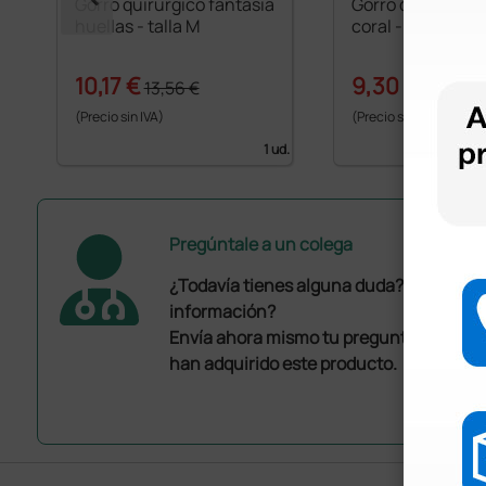
Gorro quirúrgico fantasía
Gorro quirúrgico
huellas - talla M
coral - talla M
10,17 €
9,30 €
13,56 €
12,40 €
(Precio sin IVA)
(Precio sin IVA)
1 ud.
Pregúntale a un colega
¿Todavía tienes alguna duda? ¿Necesit
información?
Envía ahora mismo tu pregunta a los co
han adquirido este producto.