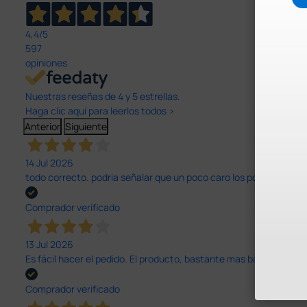
4,4
/5
597
opiniones
Nuestras reseñas de 4 y 5 estrellas.
Haga clic aquí para leerlos todos >
Anterior
Siguiente
14 Jul 2026
todo correcto. podria señalar que un poco caro los portes y el pl
Comprador verificado
13 Jul 2026
Es fácil hacer el pedido. El producto, bastante mas barato que 
Comprador verificado