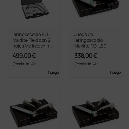
laringoscopio F.O.
Juego de
Maxlite Flexi con 2
laringoscopio
hojas Mc Intosh n.3
Maxlite F.O. LED
y 4
para adulto de 2,5 V
499,00 €
338,00 €
con 3 palas Mc-
Intosh 2-3-4
(Precio sin IVA)
(Precio sin IVA)
1 juego
1 juego