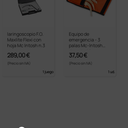
laringoscopio F.O.
Equipo de
Maxlite Flexi con
emergencia - 3
hoja Mc Intosh n.3
palas Mc-Intosh
desechables +
289,00 €
37,50 €
mango de plástico
(Precio sin IVA)
(Precio sin IVA)
1 juego
1 ud.