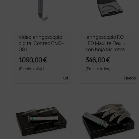
Videolaringoscopio
laringoscopio F.O.
digital Contec CMS-
LED Maxlite Flexi -
GS1
con hoja Mc Intosh
n.3
1.090,00 €
346,00 €
(Precio sin IVA)
(Precio sin IVA)
1 ud.
1 juego