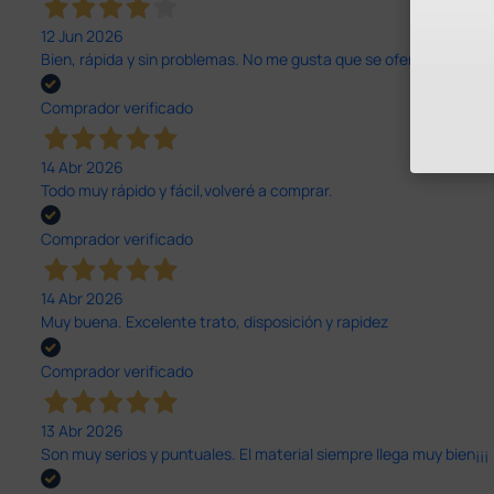
12 Jun 2026
Bien, rápida y sin problemas. No me gusta que se oferten productos
Comprador verificado
14 Abr 2026
Todo muy rápido y fácil,volveré a comprar.
Comprador verificado
14 Abr 2026
Muy buena. Excelente trato, disposición y rapidez
Comprador verificado
13 Abr 2026
Son muy serios y puntuales. El material siempre llega muy bien¡¡¡