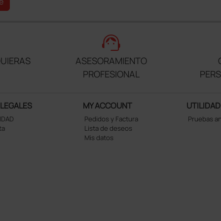
e
support_agent
UIERAS
ASESORAMIENTO
PROFESIONAL
PER
 LEGALES
MY ACCOUNT
UTILIDAD
CIDAD
Pedidos y Factura
Pruebas a
ta
Lista de deseos
Mis datos