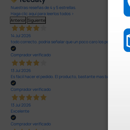
Nuestras reseñas de 4 y 5 estrellas.
Haga clic aquí para leerlos todos >
Anterior
Siguiente
14 Jul 2026
todo correcto. podria señalar que un poco caro los portes y el pl
Comprador verificado
13 Jul 2026
Es fácil hacer el pedido. El producto, bastante mas barato que 
Comprador verificado
13 Jul 2026
Excelente
Comprador verificado