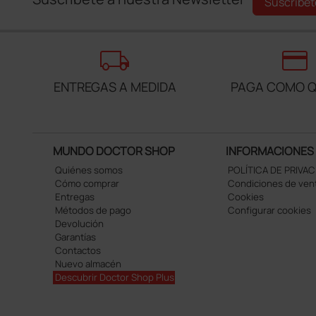
Suscríbet
local_shipping
credit_card
ENTREGAS A MEDIDA
PAGA COMO Q
MUNDO DOCTOR SHOP
INFORMACIONES
Quiénes somos
POLÍTICA DE PRIVA
Cómo comprar
Condiciones de ven
Entregas
Cookies
Métodos de pago
Configurar cookies
Devolución
Garantías
Contactos
Nuevo almacén
Descubrir Doctor Shop Plus