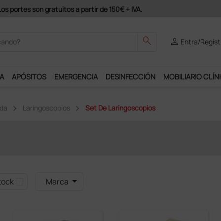
e al programa Ds Plus y podrás disfrutar de muchos servicios exclusiv
search
person
Entra/Regíst
A
APÓSITOS
EMERGENCIA
DESINFECCIÓN
MOBILIARIO CLÍN
ida
Laringoscopios
Set De Laringoscopios
tock
Marca