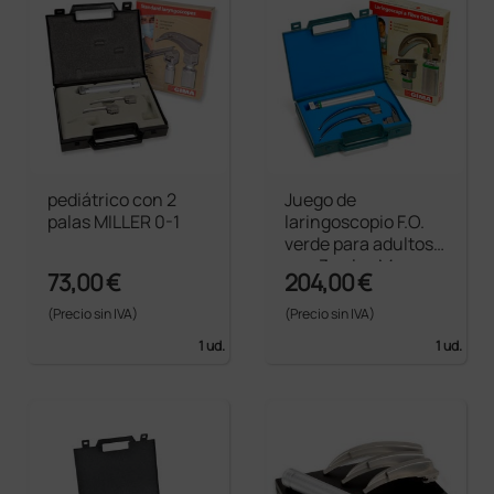
pediátrico con 2
Juego de
palas MILLER 0-1
laringoscopio F.O.
verde para adultos
con 3 palas Mc-
73,00 €
204,00 €
Intosh Gima - 2-3-4
(Precio sin IVA)
(Precio sin IVA)
1 ud.
1 ud.