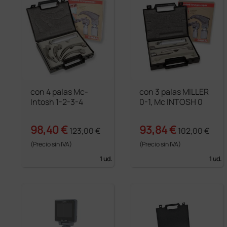
con 4 palas Mc-
con 3 palas MILLER
Intosh 1-2-3-4
0-1, Mc INTOSH 0
98,40 €
93,84 €
123,00 €
102,00 €
(Precio sin IVA)
(Precio sin IVA)
1 ud.
1 ud.