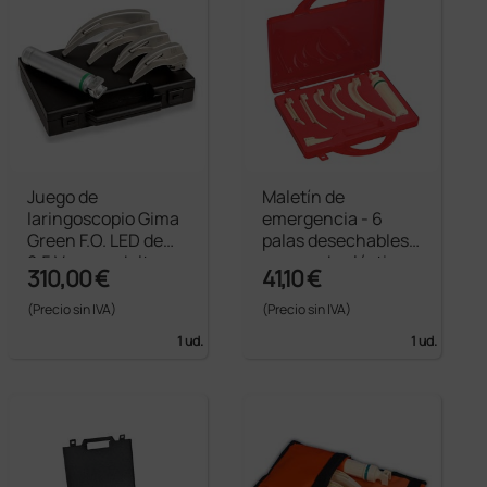
Juego de
Maletín de
laringoscopio Gima
emergencia - 6
Green F.O. LED de
palas desechables +
2,5 V para adultos
mango de plástico
310,00 €
41,10 €
con 4 palas Mc-
Intosh 1-2-3-4
(Precio sin IVA)
(Precio sin IVA)
1 ud.
1 ud.