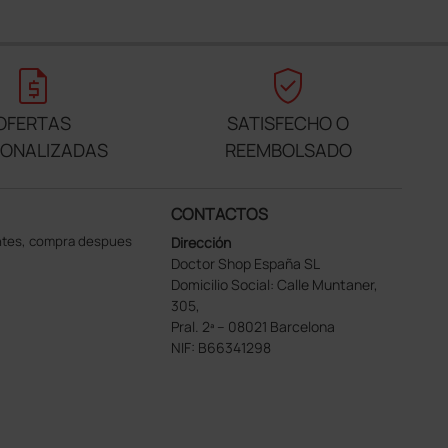
request_quote
verified_user
OFERTAS
SATISFECHO O
SONALIZADAS
REEMBOLSADO
CONTACTOS
ntes, compra despues
Dirección
Doctor Shop España SL
Domicilio Social: Calle Muntaner,
305,
Pral. 2ª – 08021 Barcelona
NIF: B66341298