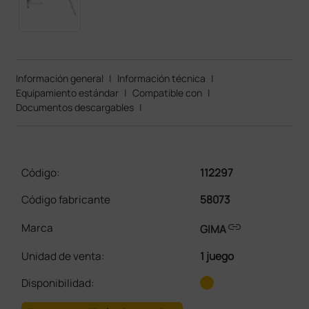
Información general
|
Información técnica
|
Equipamiento estándar
|
Compatible con
|
Documentos descargables
|
Código:
112297
Código fabricante
58073
link
Marca
GIMA
Unidad de venta
:
1 juego
Disponibilidad: