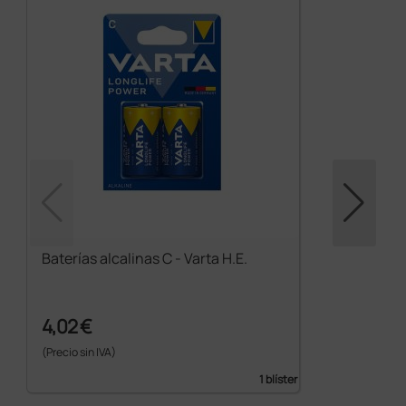
Baterías alcalinas C - Varta H.E.
4,02 €
(Precio sin IVA)
1 blíster