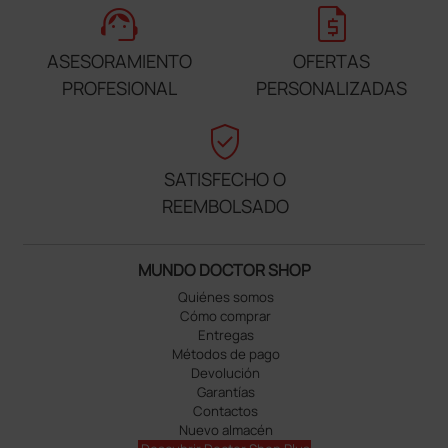
support_agent
request_quote
ASESORAMIENTO
OFERTAS
PROFESIONAL
PERSONALIZADAS
verified_user
SATISFECHO O
REEMBOLSADO
MUNDO DOCTOR SHOP
Quiénes somos
Cómo comprar
Entregas
Métodos de pago
Devolución
Garantías
Contactos
Nuevo almacén