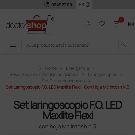
call_quality
language
934922119
0
person
favorite_border
shopping_cart
two_pager
menu
search
home
Home
Emergencia
Resucitadores - Ventilación Asistida
Laringoscopios
Set De Laringoscopios
Set Laringoscopio F.O. LED Maxlite Flexi - Con Hoja Mc Intosh N.3
Set laringoscopio F.O. LED
Maxlite Flexi
con hoja Mc Intosh n.3