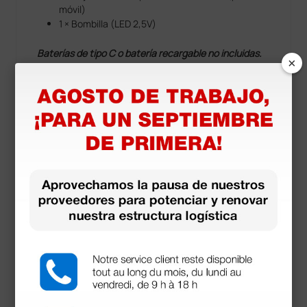
móvil)
1 × Bombilla (LED 2,5V)
Baterías de tipo C o batería recargable no incluidas.
×
Información técnica
Fibras ópticas: haz de 4,5 mm con >6.500 fibras
individuales
Fuente de luz: bombilla LED 2,5V
(aproximadamente 20.000 lux)
Alimentación: 2 baterías tipo C o baterías
recargables (no incluidas)
Compatibilidad: utilizable con todos los mangos
de la gama “Green” y conforme a ISO 7376
(Green Spec)
Esterilización: autoclave a 134 °C