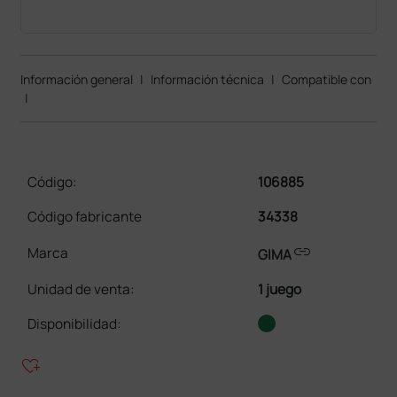
Información general
|
Información técnica
|
Compatible con
|
Código:
106885
Código fabricante
34338
link
Marca
GIMA
Unidad de venta
:
1 juego
Disponibilidad:
heart_plus