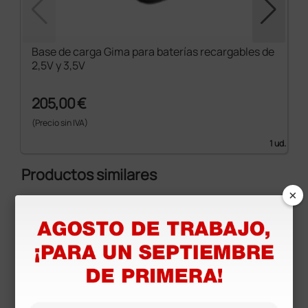
Base de carga Gima para baterías recargables de
2,5V y 3,5V
205,00 €
(Precio sin IVA)
1 ud.
Productos similares
×