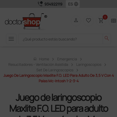
call_quality
language
934922119
0
person
favorite_border
shopping_cart
two_pager
menu
search
home
Home
Emergencia
Resucitadores - Ventilación Asistida
Laringoscopios
Set De Laringoscopios
Juego De Laringoscopio Maxlite F.O. LED Para Adulto De 3,5 V Con 4
Palas Mc-Intosh 1-2-3-4
Juego de laringoscopio
Maxlite F.O. LED para adulto