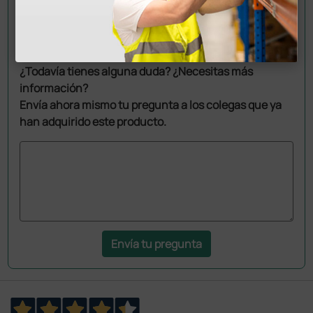
Pregúntale a un colega
¿Todavía tienes alguna duda? ¿Necesitas más
información?
Envía ahora mismo tu pregunta a los colegas que ya
han adquirido este producto.
Envía tu pregunta