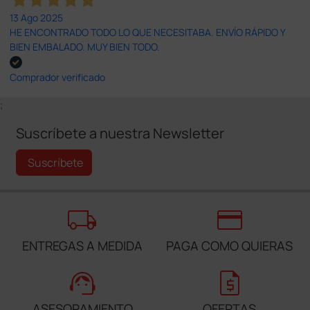
13 Ago 2025
HE ENCONTRADO TODO LO QUE NECESITABA. ENVÍO RÁPIDO Y
BIEN EMBALADO. MUY BIEN TODO.
Comprador verificado
;
Suscríbete a nuestra Newsletter
Suscríbete
local_shipping
credit_card
ENTREGAS A MEDIDA
PAGA COMO QUIERAS
support_agent
request_quote
ASESORAMIENTO
OFERTAS