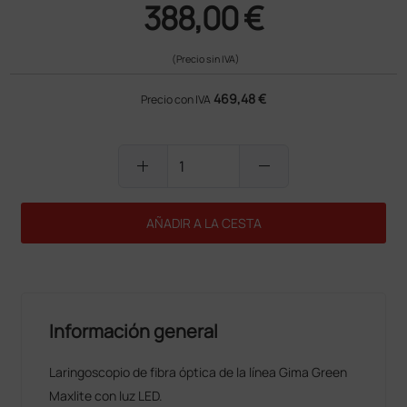
388,00 €
(Precio sin IVA)
469,48 €
Precio con IVA
add
remove
AÑADIR A LA CESTA
Información general
Laringoscopio de fibra óptica de la línea Gima Green
Maxlite con luz LED.