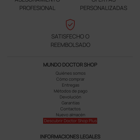
PROFESIONAL
PERSONALIZADAS
verified_user
SATISFECHO O
REEMBOLSADO
MUNDO DOCTOR SHOP
Quiénes somos
Cómo comprar
Entregas
Métodos de pago
Devolución
Garantías
Contactos
Nuevo almacén
Descubrir Doctor Shop Plus
INFORMACIONES LEGALES