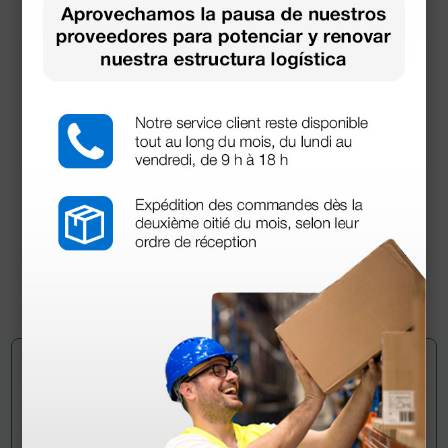
Set laringoscopio F.O. Maxlite Flexi con 2 hojas
Mc Intosh n.3 y 4
499,00 €
(Precio sin IVA)
1 juego