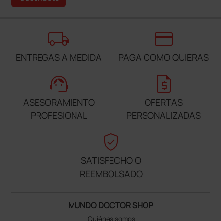
local_shipping
credit_card
ENTREGAS A MEDIDA
PAGA COMO QUIERAS
support_agent
request_quote
ASESORAMIENTO
OFERTAS
PROFESIONAL
PERSONALIZADAS
verified_user
SATISFECHO O
REEMBOLSADO
MUNDO DOCTOR SHOP
Quiénes somos