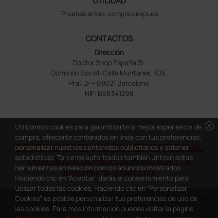
UTILIDAD
Pruebas antes, compra despues
CONTACTOS
Dirección
Doctor Shop España SL
Domicilio Social: Calle Muntaner, 305,
Pral. 2ª – 08021 Barcelona
NIF: B66341298
cancel
Utilizamos cookies para garantizarte la mejor experiencia de
compra, ofrecerte contenidos en línea con tus preferencias,
DOCTOR SHOP ES UN SITIO WEB PROFESIONAL
personalizar nuestros contenidos publicitarios y obtener
estadísticas. Terceros autorizados también utilizan estas
DEDICADO A LA PROFESIÓN MÉDICA Y LA
herramientas en relación con los anuncios mostrados.
ASISTENCIA SANITARIA
Haciendo clic en “Aceptar” darás el consentimiento para
utilizar todas las cookies. Haciendo clic en “Personalizar
Copyright Doctor Shop España 2005-2026 - Todos los derechos
Cookies” es posible personalizar tus preferencias de uso de
reservados - NIF.: B66341298
las cookies. Para más información puedes visitar la página