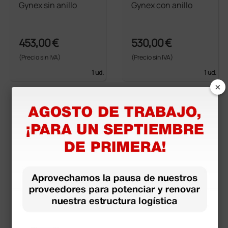
Gynex sin anillo
Gynex con anillo
453,00 €
530,00 €
(Precio sin IVA)
(Precio sin IVA)
1 ud.
1 ud.
×
más opciones
línea Miguel - altura
regulable 46-60 cm