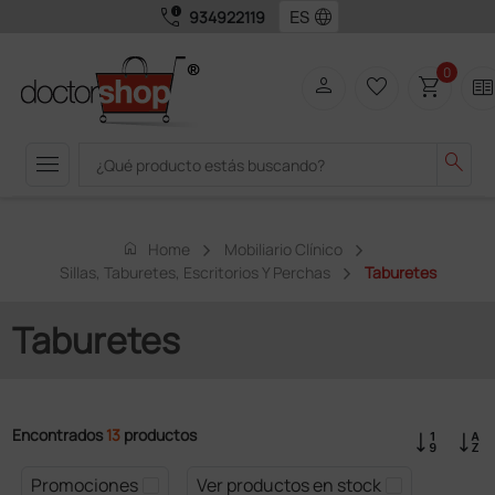
call_quality
language
934922119
0
person
favorite_border
shopping_cart
two_page
menu
search
home
Home
Mobiliario Clínico
Sillas, Taburetes, Escritorios Y Perchas
Taburetes
Taburetes
Encontrados
13
productos
Promociones
Ver productos en stock