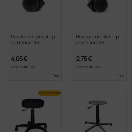
Rueda de repuesto p
Rueda atornillable p
ara taburetes
ara taburetes
4,05 €
2,75 €
(Precio sin IVA)
(Precio sin IVA)
1 ud.
1 ud.
más opciones