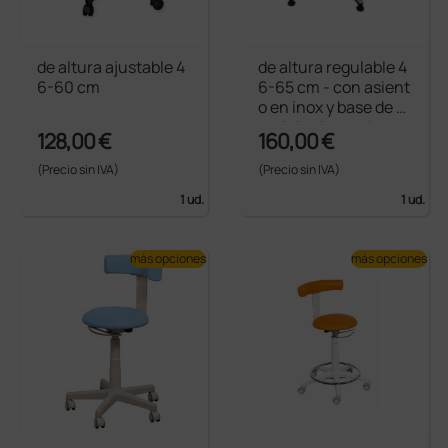
de altura ajustable 4
de altura regulable 4
6-60 cm
6-65 cm - con asient
o en inox y base de al
uminio sin ruedas
128,00 €
160,00 €
(Precio sin IVA)
(Precio sin IVA)
1 ud.
1 ud.
más opciones
más opciones