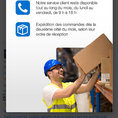
176,88 €
201,00 €
(Precio sin IVA)
1 ud.
4,4
/5
597
opiniones
Nuestras reseñas de 4 y 5 estrellas.
Haga clic aquí para leerlos todos >
Anterior
Siguiente
14 Jul 2026
todo correcto. podria señalar que un poco caro los portes y el