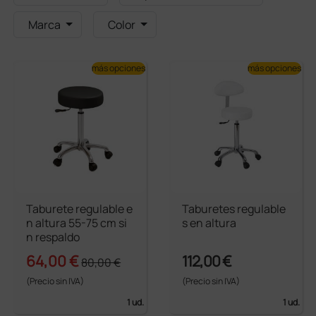
Marca
Color
más opciones
más opciones
Taburete regulable e
Taburetes regulable
n altura 55-75 cm si
s en altura
n respaldo
64,00 €
112,00 €
80,00 €
(Precio sin IVA)
(Precio sin IVA)
1 ud.
1 ud.