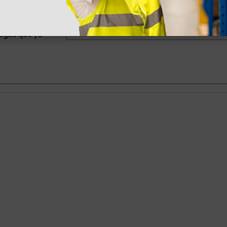
as más
legas que ya