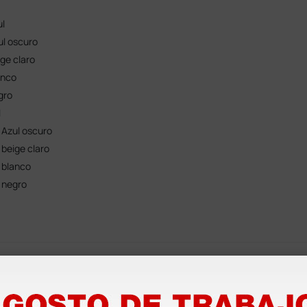
ul
ul oscuro
ge claro
anco
gro
l
- Azul oscuro
 beige claro
- blanco
- negro