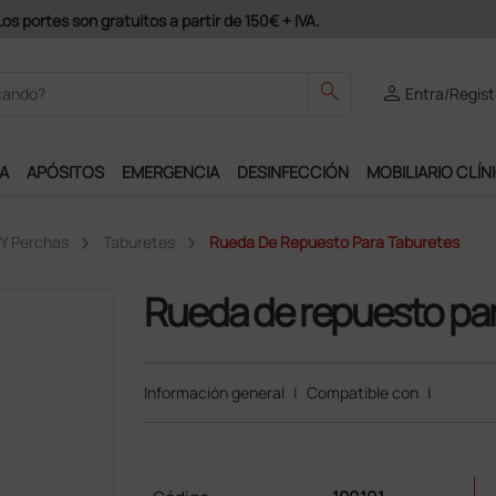
odrás disfrutar de muchos servicios exclusivos.
search
person
Entra/Regíst
A
APÓSITOS
EMERGENCIA
DESINFECCIÓN
MOBILIARIO CLÍN
s Y Perchas
Taburetes
Rueda De Repuesto Para Taburetes
Rueda de repuesto par
Información general
|
Compatible con
|