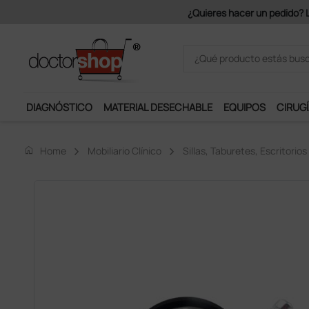
Únete al programa Ds Plus y p
DIAGNÓSTICO
MATERIAL DESECHABLE
EQUIPOS
CIRUGÍ
home
Home
Mobiliario Clínico
Sillas, Taburetes, Escritorio