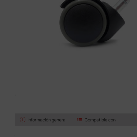
info
list
Información general
Compatible con