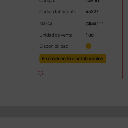
Código:
109191
Código fabricante
45227
link
Marca
GIMA
Unidad de venta
:
1 ud.
Disponibilidad:
En stock en 15 días laborables.
heart_plus