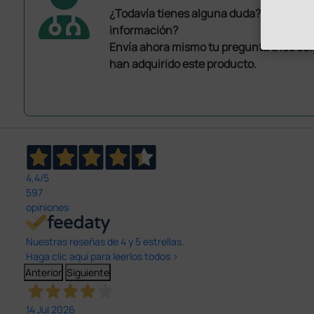
¿Todavía tienes alguna duda? ¿Necesit
información?
Envía ahora mismo tu pregunta a los co
han adquirido este producto.
4,4
/5
597
opiniones
Nuestras reseñas de 4 y 5 estrellas.
Haga clic aquí para leerlos todos >
Anterior
Siguiente
14 Jul 2026