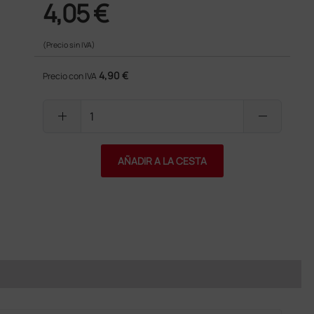
4,05 €
(Precio sin IVA)
4,90 €
Precio con IVA
add
remove
AÑADIR A LA CESTA