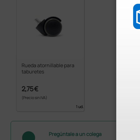
Rueda atornillable para
taburetes
2,75 €
(Precio sin IVA)
1 ud.
Pregúntale a un colega