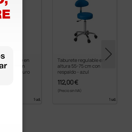
e regulable en
Taburete regulable en
55-75 cm con
altura 55-75 cm con
 - Azul oscuro
respaldo - azul
 €
112,00 €
 IVA)
(Precio sin IVA)
1 ud.
1 ud.