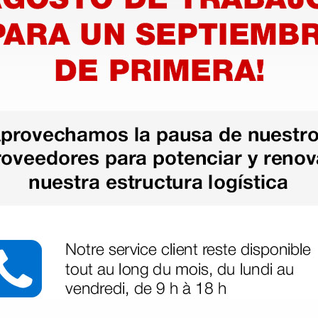
le en
Taburete regulable en
Taburet
 cm sin
altura de 55 a 75 cm sin
altura 
claro
respaldo - Azul oscuro
respaldo
68,00 €
125,00
€
85,00 €
(Precio sin IVA)
(Precio sin
1 ud.
1 ud.