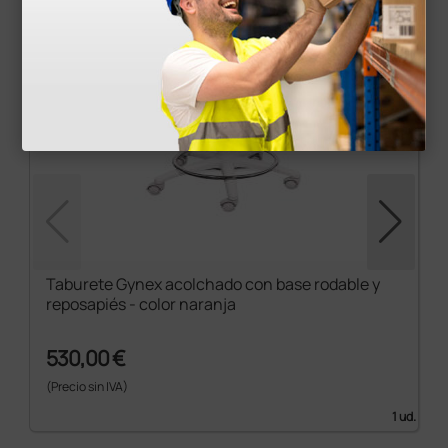
Taburete Gynex acolchado con base rodable y
reposapiés - color naranja
530,00 €
(Precio sin IVA)
1 ud.