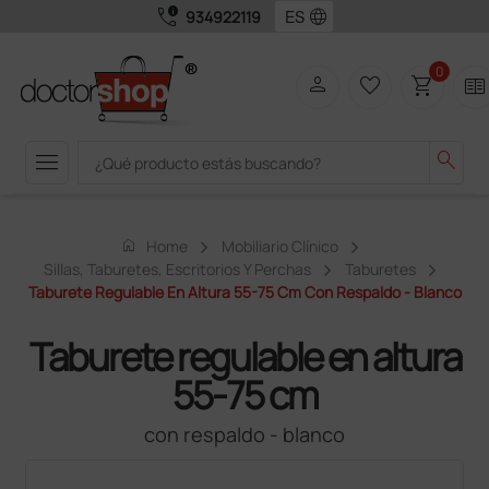
call_quality
language
934922119
0
person
favorite_border
shopping_cart
two_pager
menu
search
home
Home
Mobiliario Clínico
Sillas, Taburetes, Escritorios Y Perchas
Taburetes
Taburete Regulable En Altura 55-75 Cm Con Respaldo - Blanco
Taburete regulable en altura
55-75 cm
con respaldo - blanco