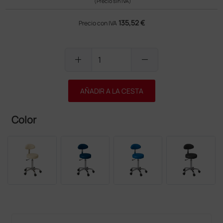
(Precio sin IVA)
135,52 €
Precio con IVA
add
remove
AÑADIR A LA CESTA
Color