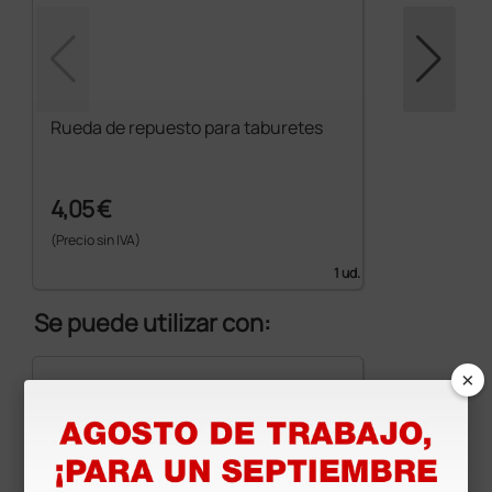
Rueda de repuesto para taburetes
4,05 €
(Precio sin IVA)
1 ud.
Se puede utilizar con:
×