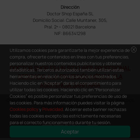
Dirección
Doctor Shop España SL
Domicilio Social: Calle Muntaner, 305,
Pral. 2ª – 08021 Barcelona
NIF: B66341298
cancel
Utilizamos cookies para garantizarte la mejor experiencia de
compra, ofrecerte contenidos en línea con tus preferencias,
personalizar nuestros contenidos publicitarios y obtener
DOCTOR SHOP ES UN SITIO WEB PROFESIONAL
estadísticas. Terceros autorizados también utilizan estas
DEDICADO A LA PROFESIÓN MÉDICA Y LA
herramientas en relación con los anuncios mostrados.
Haciendo clic en “Aceptar” darás el consentimiento para
ASISTENCIA SANITARIA
utilizar todas las cookies. Haciendo clic en “Personalizar
Cookies” es posible personalizar tus preferencias de uso de
Copyright Doctor Shop España 2005-2026 - Todos los derechos
las cookies. Para más información puedes visitar la página
reservados - NIF.: B66341298
Cookies policy
y
Privacidad
. Al cerrar este banner rechazas
todas las cookies excepto las estrictamente necesarias
para el correcto funcionamiento durante tu sesión.
Aceptar