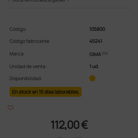
Código:
105800
Código fabricante
45241
link
Marca
GIMA
Unidad de venta
:
1 ud.
Disponibilidad:
En stock en 15 días laborables.
heart_plus
112,00 €