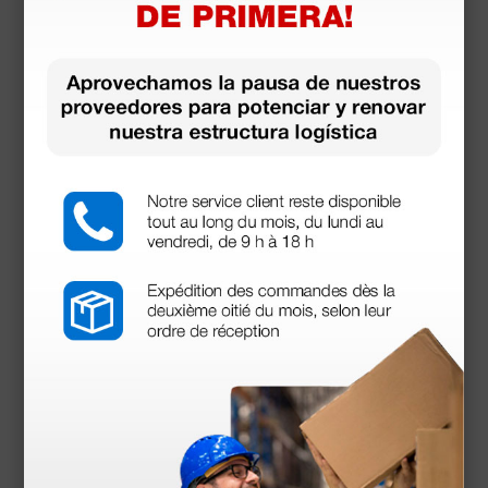
Sillón Luxor mecánico - blanco
498,00 €
600,00 €
(Precio sin IVA)
1 ud.
Productos similares