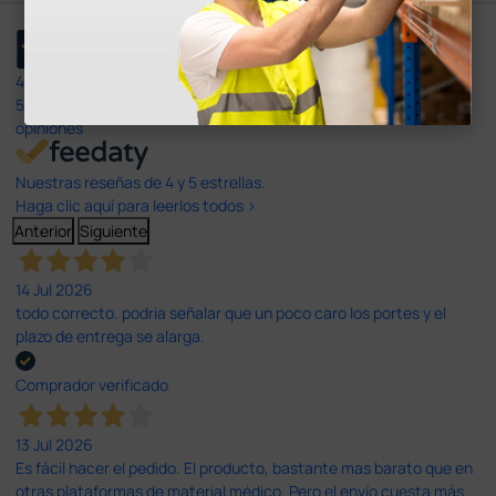
4,4
/5
597
opiniones
Nuestras reseñas de 4 y 5 estrellas.
Haga clic aquí para leerlos todos >
Anterior
Siguiente
14 Jul 2026
todo correcto. podria señalar que un poco caro los portes y el
plazo de entrega se alarga.
Comprador verificado
13 Jul 2026
Es fácil hacer el pedido. El producto, bastante mas barato que en
otras plataformas de material médico. Pero el envío cuesta más