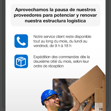
Pregúntale a un colega
¿Todavía tienes alguna duda? ¿Necesitas más
información?
Envía ahora mismo tu pregunta a los colegas que ya
han adquirido este producto.
Envía tu pregunta