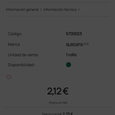
Información general
|
Información técnica
|
Código:
5700023
link
Marca
SURGIFIX
Unidad de venta
:
1 rollo
Disponibilidad:
heart_plus
2,12 €
(Precio sin IVA)
2,33 €
Precio con IVA