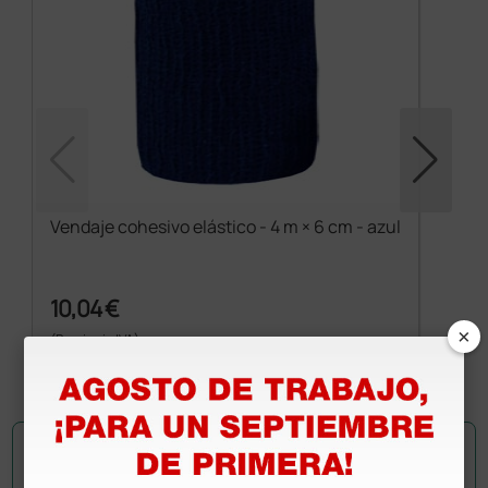
Vendaje cohesivo elástico - 4 m × 6 cm - azul
10,04 €
×
(Precio sin IVA)
10 rollos