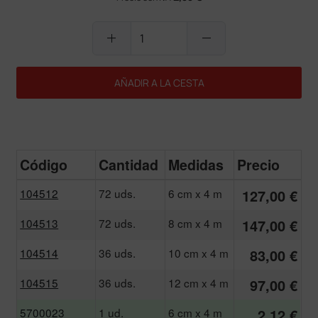
add
remove
AÑADIR A LA CESTA
Código
Cantidad
Medidas
Precio
104512
72 uds.
6 cm x 4 m
127,00 €
104513
72 uds.
8 cm x 4 m
147,00 €
104514
36 uds.
10 cm x 4 m
83,00 €
104515
36 uds.
12 cm x 4 m
97,00 €
5700023
1 ud.
6 cm x 4 m
2,12 €