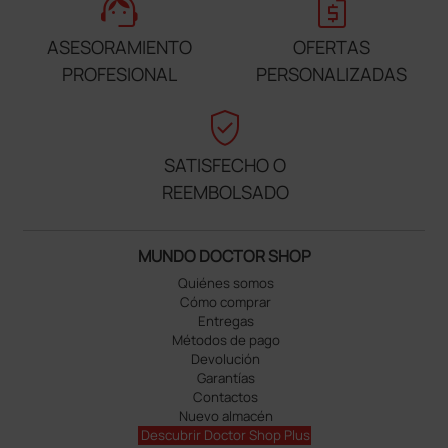
support_agent
request_quote
ASESORAMIENTO
OFERTAS
PROFESIONAL
PERSONALIZADAS
verified_user
SATISFECHO O
REEMBOLSADO
MUNDO DOCTOR SHOP
Quiénes somos
Cómo comprar
Entregas
Métodos de pago
Devolución
Garantías
Contactos
Nuevo almacén
Descubrir Doctor Shop Plus