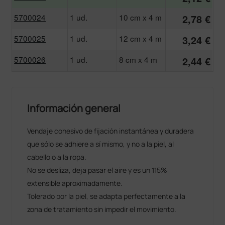
5700024
1 ud.
10 cm x 4 m
2,78 €
5700025
1 ud.
12 cm x 4 m
3,24 €
5700026
1 ud.
8 cm x 4 m
2,44 €
Información general
Vendaje cohesivo de fijación instantánea y duradera
que sólo se adhiere a sí mismo, y no a la piel, al
cabello o a la ropa.
No se desliza, deja pasar el aire y es un 115%
extensible aproximadamente.
Tolerado por la piel, se adapta perfectamente a la
zona de tratamiento sin impedir el movimiento.