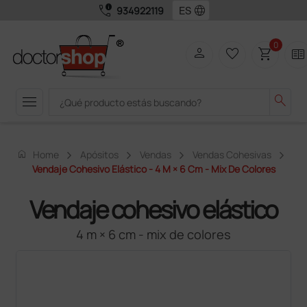
call_quality
language
934922119
0
person
favorite_border
shopping_cart
two_pager
menu
search
home
Home
Apósitos
Vendas
Vendas Cohesivas
Vendaje Cohesivo Elástico - 4 M × 6 Cm - Mix De Colores
Vendaje cohesivo elástico
4 m × 6 cm - mix de colores