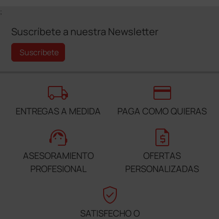
;
Suscríbete a nuestra Newsletter
Suscríbete
local_shipping
credit_card
ENTREGAS A MEDIDA
PAGA COMO QUIERAS
support_agent
request_quote
ASESORAMIENTO
OFERTAS
PROFESIONAL
PERSONALIZADAS
verified_user
SATISFECHO O