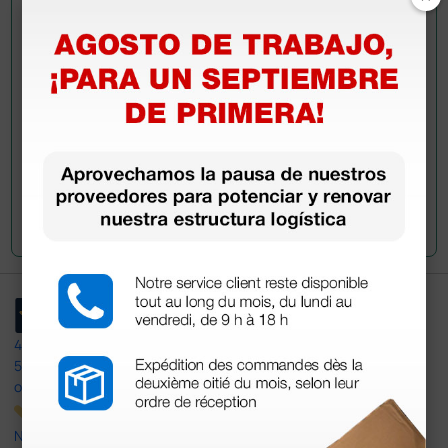
Envía ahora mismo tu pregunta a los colegas que ya
han adquirido este producto.
Envía tu pregunta
4,4
/5
597
opiniones
Nuestras reseñas de 4 y 5 estrellas.