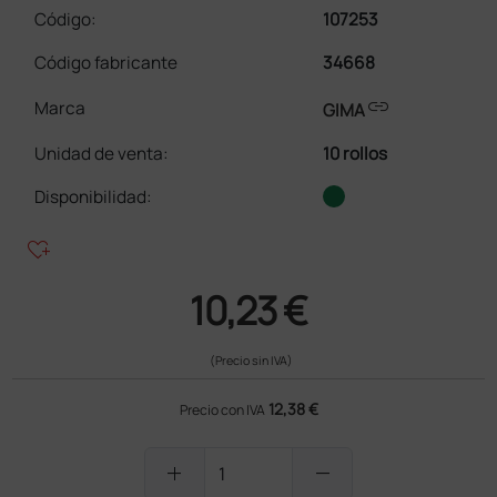
Código:
107253
Código fabricante
34668
link
Marca
GIMA
Unidad de venta
:
10 rollos
Disponibilidad:
heart_plus
10,23 €
(Precio sin IVA)
12,38 €
Precio con IVA
add
remove