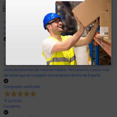
Haga clic aquí para leerlos todos >
Anterior
Siguiente
14 Jul 2026
todo correcto. podria señalar que un poco caro los portes y el
plazo de entrega se alarga.
Comprador verificado
13 Jul 2026
Es fácil hacer el pedido. El producto, bastante mas barato que en
otras plataformas de material médico. Pero el envío cuesta más
del doble que en cualquier otra empresa dentro de España.
Comprador verificado
13 Jul 2026
Excelente