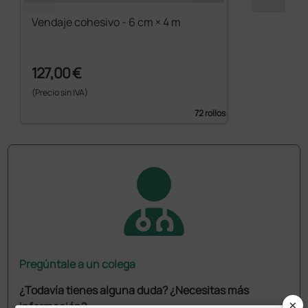
Vendaje cohesivo - 6 cm × 4 m
127,00 €
(Precio sin IVA)
72 rollos
Pregúntale a un colega
¿Todavía tienes alguna duda? ¿Necesitas más
×
información?