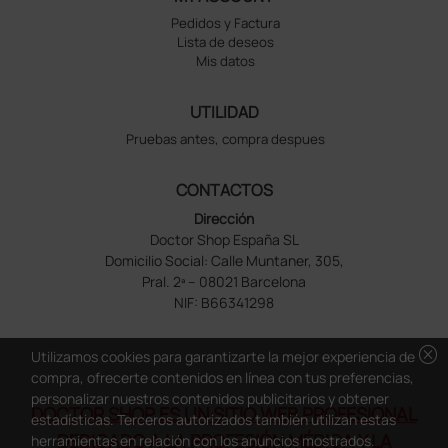
Pedidos y Factura
Lista de deseos
Mis datos
UTILIDAD
Pruebas antes, compra despues
CONTACTOS
Dirección
Doctor Shop España SL
Domicilio Social: Calle Muntaner, 305,
Pral. 2ª – 08021 Barcelona
NIF: B66341298
cancel
Utilizamos cookies para garantizarte la mejor experiencia de
compra, ofrecerte contenidos en línea con tus preferencias,
personalizar nuestros contenidos publicitarios y obtener
DOCTOR SHOP ES UN SITIO WEB PROFESIONAL
estadísticas. Terceros autorizados también utilizan estas
DEDICADO A LA PROFESIÓN MÉDICA Y LA
herramientas en relación con los anuncios mostrados.