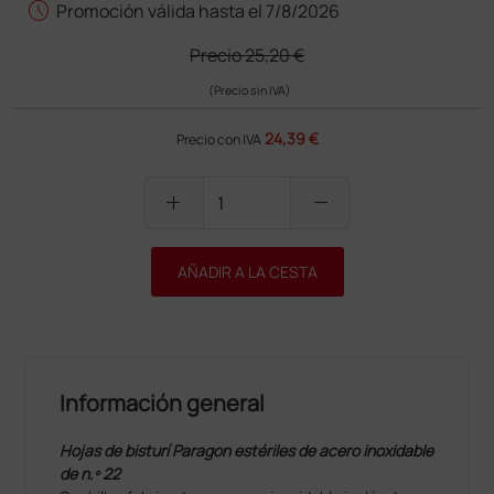
schedule
Promoción válida hasta el 7/8/2026
Precio
25,20 €
(Precio sin IVA)
24,39 €
Precio con IVA
add
remove
AÑADIR A LA CESTA
Información general
Hojas de bisturí Paragon estériles de acero inoxidable
de n.º 22