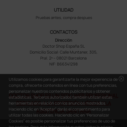
UTILIDAD
Pruebas antes, compra despues
CONTACTOS
Dirección
Doctor Shop España SL
Domicilio Social: Calle Muntaner, 305,
Pral. 2ª – 08021 Barcelona
NIF: B66341298
cancel
Utilizamos cookies para garantizarte la mejor experiencia de
compra, ofrecerte contenidos en línea con tus preferencias,
personalizar nuestros contenidos publicitarios y obtener
DOCTOR SHOP ES UN SITIO WEB PROFESIONAL
estadísticas. Terceros autorizados también utilizan estas
DEDICADO A LA PROFESIÓN MÉDICA Y LA
herramientas en relación con los anuncios mostrados.
Haciendo clic en “Aceptar” darás el consentimiento para
ASISTENCIA SANITARIA
utilizar todas las cookies. Haciendo clic en “Personalizar
Cookies” es posible personalizar tus preferencias de uso de
Copyright Doctor Shop España 2005-2026 - Todos los derechos
las cookies. Para más información puedes visitar la página