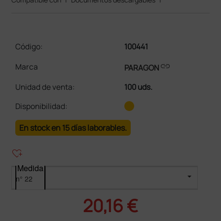
Código:
100441
link
Marca
PARAGON
Unidad de venta
:
100 uds.
Disponibilidad:
En stock en 15 días laborables.
heart_plus
Medida
20,16 €