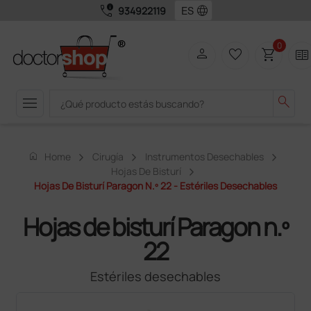
call_quality
language
934922119
0
person
favorite_border
shopping_cart
two_pager
menu
search
home
Home
Cirugía
Instrumentos Desechables
Hojas De Bisturí
Hojas De Bisturí Paragon N.º 22 - Estériles Desechables
Hojas de bisturí Paragon n.º
22
Estériles desechables