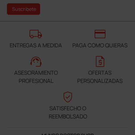
Suscríbete
local_shipping
credit_card
ENTREGAS A MEDIDA
PAGA COMO QUIERAS
support_agent
request_quote
ASESORAMIENTO
OFERTAS
PROFESIONAL
PERSONALIZADAS
verified_user
SATISFECHO O
REEMBOLSADO