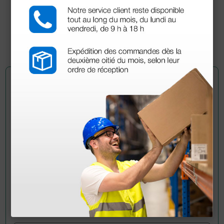
8,72 €
12,11 €
(Precio sin IVA)
100 uds.
Pregúntale a un colega
¿Todavía tienes alguna duda? ¿Necesitas más
información?
Envía ahora mismo tu pregunta a los colegas que ya
han adquirido este producto.