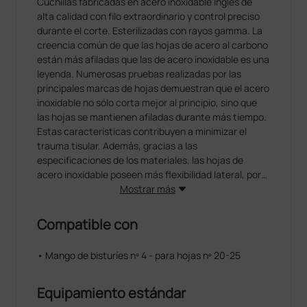
Cuchillas fabricadas en acero inoxidable inglés de
alta calidad con filo extraordinario y control preciso
durante el corte. Esterilizadas con rayos gamma. La
creencia común de que las hojas de acero al carbono
están más afiladas que las de acero inoxidable es una
leyenda. Numerosas pruebas realizadas por las
principales marcas de hojas demuestran que el acero
inoxidable no sólo corta mejor al principio, sino que
las hojas se mantienen afiladas durante más tiempo.
Estas características contribuyen a minimizar el
trauma tisular. Además, gracias a las
especificaciones de los materiales, las hojas de
acero inoxidable poseen más flexibilidad lateral, por
lo que se doblan visiblemente antes de romperse. En
Mostrar más
fase experimental se recomienda usar varias hojas
para que el cirujano se familiarice con el tacto y la
Compatible con
sensibilidad de cada una.
• Mango de bisturíes nº 4 - para hojas nº 20-25
PARAGON, la marca por excelencia
Paragon es sinónimo de hojas de calidad desde hace
más de 300 años. En la actualidad, el nombre de la
Equipamiento estándar
marca se asocia con las que probablemente son las