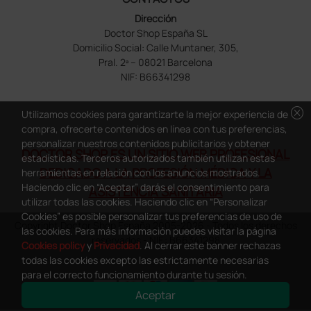
Dirección
Doctor Shop España SL
Domicilio Social: Calle Muntaner, 305,
Pral. 2ª – 08021 Barcelona
NIF: B66341298
cancel
Utilizamos cookies para garantizarte la mejor experiencia de
compra, ofrecerte contenidos en línea con tus preferencias,
personalizar nuestros contenidos publicitarios y obtener
DOCTOR SHOP ES UN SITIO WEB PROFESIONAL
estadísticas. Terceros autorizados también utilizan estas
DEDICADO A LA PROFESIÓN MÉDICA Y LA
herramientas en relación con los anuncios mostrados.
Haciendo clic en “Aceptar” darás el consentimiento para
ASISTENCIA SANITARIA
utilizar todas las cookies. Haciendo clic en “Personalizar
Cookies” es posible personalizar tus preferencias de uso de
Copyright Doctor Shop España 2005-2026 - Todos los derechos
las cookies. Para más información puedes visitar la página
reservados - NIF.: B66341298
Cookies policy
y
Privacidad
. Al cerrar este banner rechazas
todas las cookies excepto las estrictamente necesarias
para el correcto funcionamiento durante tu sesión.
Aceptar