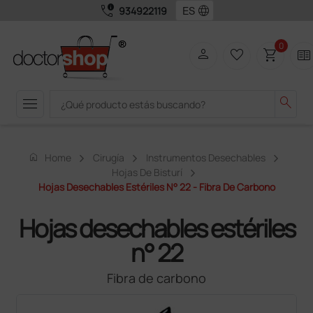
call_quality
language
934922119
0
person
favorite_border
shopping_cart
two_pager
menu
search
home
Home
Cirugía
Instrumentos Desechables
Hojas De Bisturí
Hojas Desechables Estériles N° 22 - Fibra De Carbono
Hojas desechables estériles
n° 22
Fibra de carbono