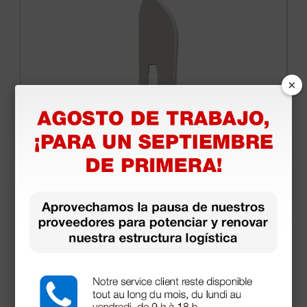
×
Hojas de bisturí Paragon n.º 22 - Estériles
desechables
20,16 €
25,20 €
(Precio sin IVA)
100 uds.