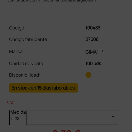
Código:
100483
Código fabricante
27006
link
Marca
GIMA
Unidad de venta
:
100 uds.
Disponibilidad:
En stock en 15 días laborables.
heart_plus
Medida