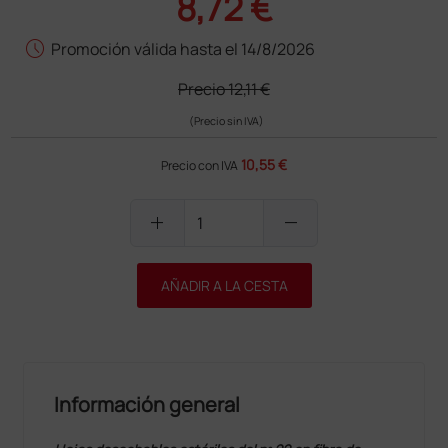
8,72 €
schedule
Promoción válida hasta el 14/8/2026
Precio
12,11 €
(Precio sin IVA)
10,55 €
Precio con IVA
add
remove
AÑADIR A LA CESTA
Información general