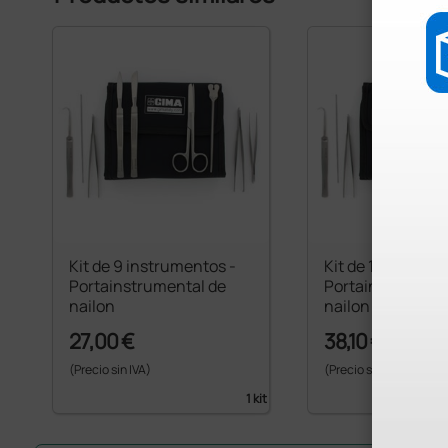
Kit de 9 instrumentos -
Kit de 10 instrum
Portainstrumental de
Portainstrument
nailon
nailon
27,00 €
38,10 €
(Precio sin IVA)
(Precio sin IVA)
1 kit