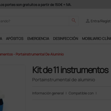
odrás disfrutar de muchos servicios exclusivos.
search
person
Entra/Regíst
A
APÓSITOS
EMERGENCIA
DESINFECCIÓN
MOBILIARIO CLÍN
trumentos - Portainstrumental De Aluminio
Kit de 11 instrumentos
Portainstrumental de aluminio
Información general
|
Compatible con
|