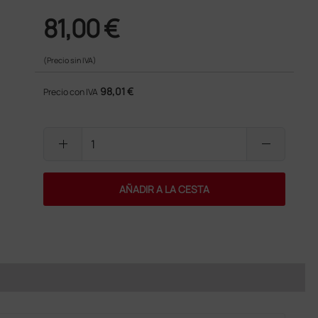
81,00 €
(Precio sin IVA)
98,01 €
Precio con IVA
add
remove
AÑADIR A LA CESTA