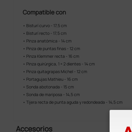
Compatible con
• Bisturí curvo - 17,5 cm
• Bisturí recto - 17,5 cm
• Pinza anatómica - 14 cm
• Pinza de puntas finas - 12 cm
• Pinza Klemmer recta - 16 cm
• Pinza quirúrgica, 1 × 2 dientes - 14 cm
• Pinza quitagrapas Michel - 12 cm
• Portagujas Mathieu - 16 cm
• Sonda abotonada - 15 cm
• Sonda de mariposa - 14,5 cm
• Tijera recta de punta aguda y redondeada - 14,5 cm
Accesorios