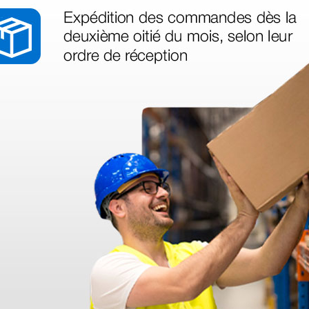
entos -
Kit de 11 instrumentos -
al de
Portainstrumental de
nailon
54,00 €
(Precio sin IVA)
1 kit
1 kit