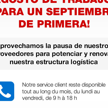
más opciones
inas -
Pinza quirúrgica, 1 × 2
Pinza Kl
dientes - 14 cm
cm
2,97 €
5,52 €
(Precio sin IVA)
(Precio sin
1 ud.
1 ud.