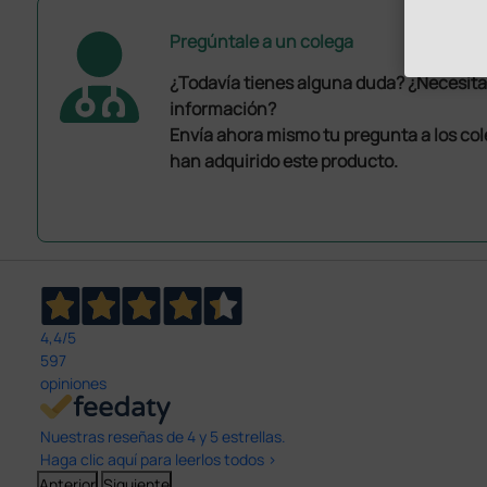
Pregúntale a un colega
¿Todavía tienes alguna duda? ¿Necesit
información?
Envía ahora mismo tu pregunta a los co
han adquirido este producto.
4,4
/5
597
opiniones
Nuestras reseñas de 4 y 5 estrellas.
Haga clic aquí para leerlos todos >
Anterior
Siguiente