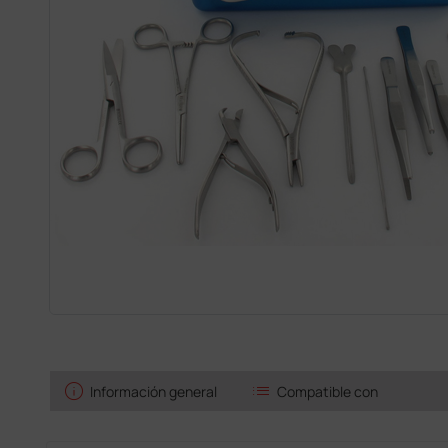
info
list
Información general
Compatible con