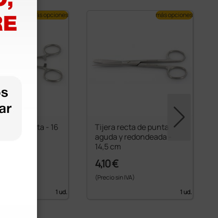
más opciones
más opciones
emmer recta - 16
Tijera recta de punta
aguda y redondeada -
14,5 cm
4,10 €
6,49 €
 IVA)
(Precio sin IVA)
1 ud.
1 ud.