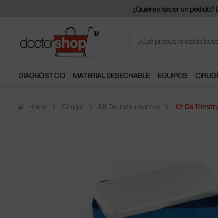
Únete al programa Ds Plus y p
DIAGNÓSTICO
MATERIAL DESECHABLE
EQUIPOS
CIRUGÍ
home
Home
Cirugía
Kit De Instrumentos
Kit De 11 Ins