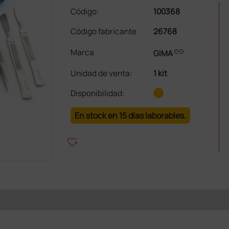
Código:
100368
Código fabricante
26768
link
Marca
GIMA
Unidad de venta
:
1 kit
Disponibilidad:
En stock en 15 días laborables.
heart_plus