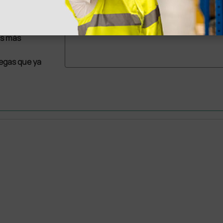
as más
legas que ya