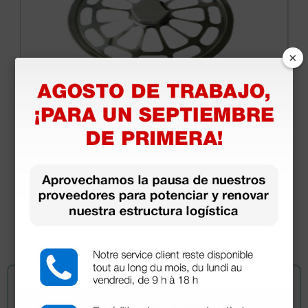
×
Soporte para filtros para cámara de
esterilización
45,00 €
(Precio sin IVA)
1 ud.