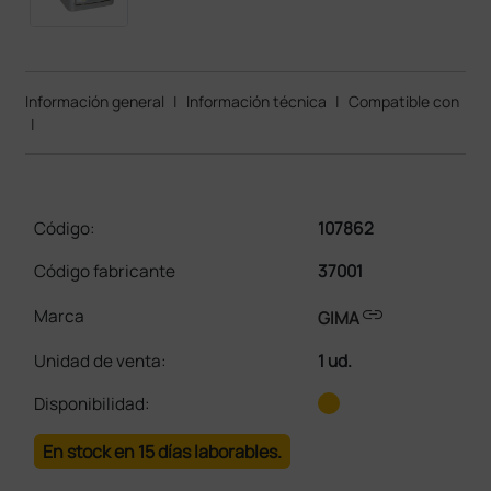
Información general
|
Información técnica
|
Compatible con
|
Código:
107862
Código fabricante
37001
link
Marca
GIMA
Unidad de venta
:
1 ud.
Disponibilidad:
En stock en 15 días laborables.