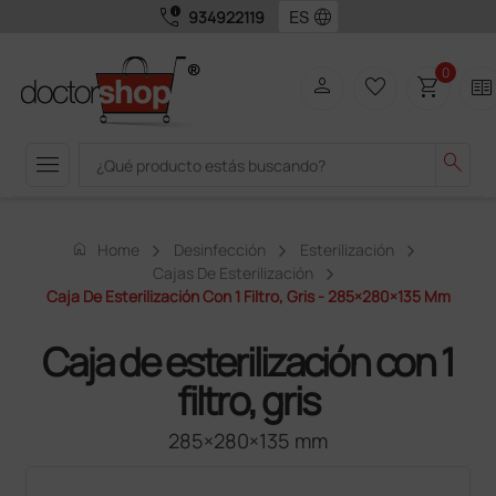
call_quality
language
934922119
0
person
favorite_border
shopping_cart
two_pager
menu
search
home
Home
Desinfección
Esterilización
Cajas De Esterilización
Caja De Esterilización Con 1 Filtro, Gris - 285×280×135 Mm
Caja de esterilización con 1
filtro, gris
285×280×135 mm