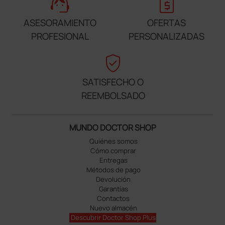
support_agent
request_quote
ASESORAMIENTO
OFERTAS
PROFESIONAL
PERSONALIZADAS
verified_user
SATISFECHO O
REEMBOLSADO
MUNDO DOCTOR SHOP
Quiénes somos
Cómo comprar
Entregas
Métodos de pago
Devolución
Garantías
Contactos
Nuevo almacén
Descubrir Doctor Shop Plus