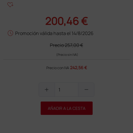
heart_plus
200,46 €
schedule
Promoción válida hasta el 14/8/2026
Precio
257,00 €
(Precio sin IVA)
242,56 €
Precio con IVA
add
remove
AÑADIR A LA CESTA