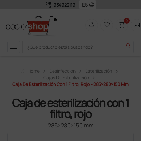
call_quality
language
934922119
0
person
favorite_border
shopping_cart
two_pager
menu
search
home
Home
Desinfección
Esterilización
Cajas De Esterilización
Caja De Esterilización Con 1 Filtro, Rojo - 285×280×150 Mm
Caja de esterilización con 1
filtro, rojo
285×280×150 mm