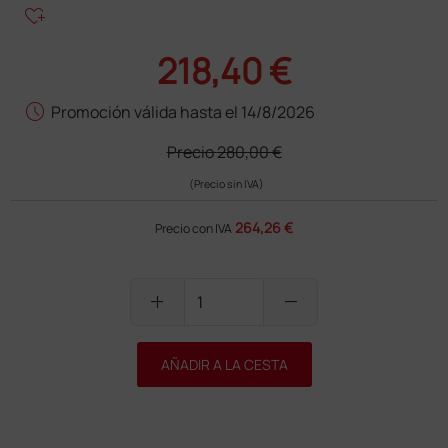
heart_plus
218,40 €
schedule
Promoción válida hasta el 14/8/2026
Precio
280,00 €
(Precio sin IVA)
264,26 €
Precio con IVA
add
remove
AÑADIR A LA CESTA