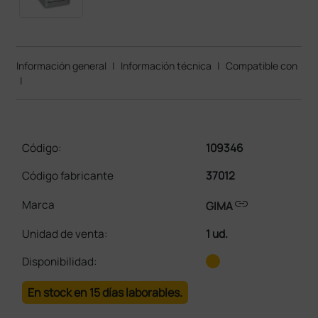
Información general
|
Información técnica
|
Compatible con
|
Código:
109346
Código fabricante
37012
link
Marca
GIMA
Unidad de venta
:
1 ud.
Disponibilidad:
En stock en 15 días laborables.