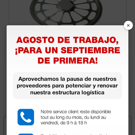
×
Soporte para filtros para cámara de
esterilización
45,00 €
(Precio sin IVA)
1 ud.