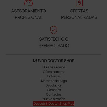
support_agent
request_quote
ASESORAMIENTO
OFERTAS
PROFESIONAL
PERSONALIZADAS
verified_user
SATISFECHO O
REEMBOLSADO
MUNDO DOCTOR SHOP
Quiénes somos
Cómo comprar
Entregas
Métodos de pago
Devolución
Garantías
Contactos
Nuevo almacén
Descubrir Doctor Shop Plus