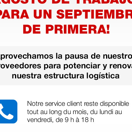
humo acabado en champán
ro satinado acabado en negro
che satinado
ribe acabado en champagne
abado negro y rojo
abado negro y azul
rino acabado en negro humo
cabado negro y morado
abado humo brillante
n acabados arcoiris y violeta
abado en humo brillante
be acabado en humo brillante
ado en humo brillante
bado en arco iris brillante
ado en arco iris brillante