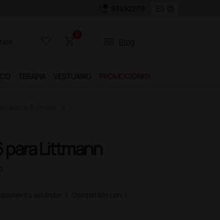
call_quality
language
934922119
0
favorite_border
shopping_cart
two_pager
Blog
rate
ICO
TERAPIA
VESTUARIO
PROMOCIONES
Repuestos Surtidos
6 para Littmann
o
ipamiento estándar
|
Compatible con
|