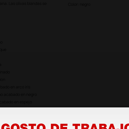
na. Las olivas blandas se
Color: negro
no
sque
a
tinado
ion
bado en arco iris
ino acabado en negro
acabado en espejo
e acabado en champagne
abado en espejo
atinado acabado espejo