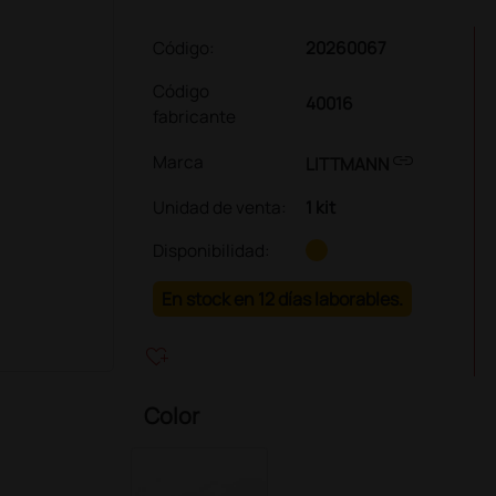
Código:
20260067
Código
40016
fabricante
link
Marca
LITTMANN
Unidad de venta
:
1 kit
Disponibilidad:
En stock en 12 días laborables.
heart_plus
Color