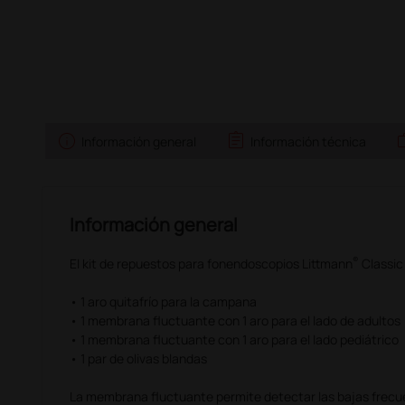
info
assignment
w
Información general
Información técnica
Información general
®
El kit de repuestos para fonendoscopios Littmann
Classic 
• 1 aro quitafrío para la campana
• 1 membrana fluctuante con 1 aro para el lado de adultos
• 1 membrana fluctuante con 1 aro para el lado pediátrico
• 1 par de olivas blandas
La membrana fluctuante permite detectar las bajas frecue