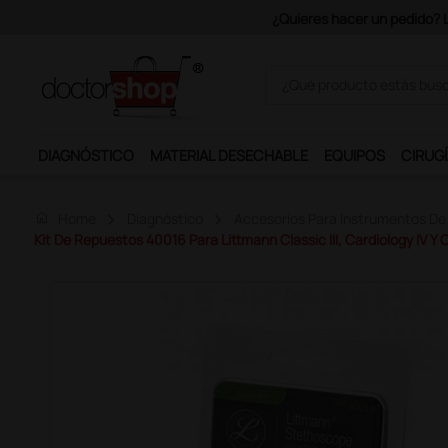
Únete al programa Ds Plus y p
DIAGNÓSTICO
MATERIAL DESECHABLE
EQUIPOS
CIRUGÍ
home
Home
Diagnóstico
Accesorios Para Instrumentos De
Kit De Repuestos 40016 Para Littmann Classic III, Cardiology IV Y 