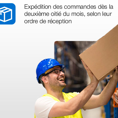
acabado en arco iris brillante
acabado en arco iris brillante
ino satinado acabado en arco iris
nado
 satinado
o en cobre brillante edición
 satinado