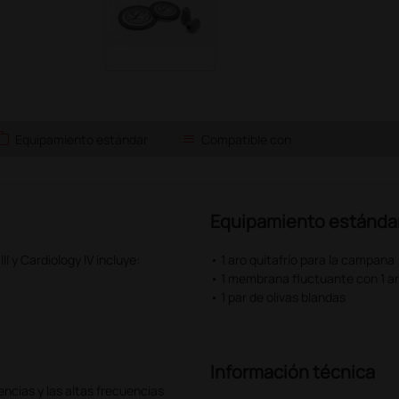
ork
list
Equipamiento estándar
Compatible con
Equipamiento estánda
III y Cardiology IV incluye:
• 1 aro quitafrío para la campana
• 1 membrana fluctuante con 1 aro 
• 1 par de olivas blandas
Información técnica
ncias y las altas frecuencias