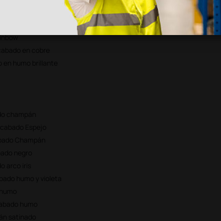
ainbow
ainbow
acabado en cobre
o en humo brillante
ado champán
 acabado Espejo
cabado Champán
bado negro
 arco iris
abado humo y violeta
o humo
acabado humo
pán satinado