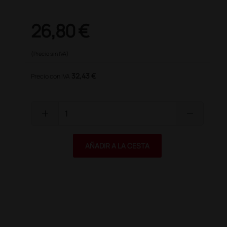
26,80 €
(Precio sin IVA)
32,43 €
Precio con IVA
add
remove
AÑADIR A LA CESTA