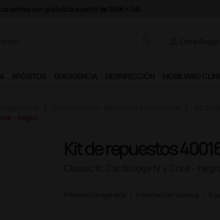
odrás disfrutar de muchos servicios exclusivos.
search
person
Entra/Regíst
A
APÓSITOS
EMERGENCIA
DESINFECCIÓN
MOBILIARIO CLÍN
 Diagnóstico
Estetoscopios - Repuestos Y Accesorios
Kit De 
Core - Negro
Kit de repuestos 4001
Classic III, Cardiology IV y Core - negr
Información general
|
Información técnica
|
Equ