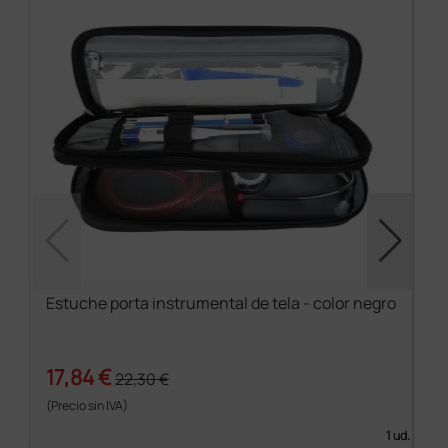
Estuche porta instrumental de tela - color negro
17,84 €
22,30 €
(Precio sin IVA)
1 ud.