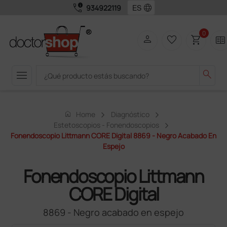
call_quality
language
934922119
0
person
favorite_border
shopping_cart
two_pager
menu
search
home
Home
Diagnóstico
Estetoscopios - Fonendoscopios
Fonendoscopio Littmann CORE Digital 8869 - Negro Acabado En
Espejo
Fonendoscopio Littmann
CORE Digital
8869 - Negro acabado en espejo