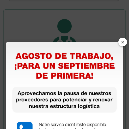
×
Pregúntale a un colega
¿Todavía tienes alguna duda? ¿Necesitas más
información?
Envía ahora mismo tu pregunta a los colegas que ya
han adquirido este producto.