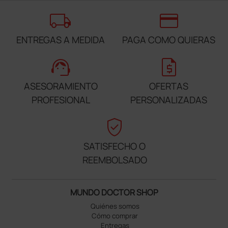
local_shipping
credit_card
ENTREGAS A MEDIDA
PAGA COMO QUIERAS
support_agent
request_quote
ASESORAMIENTO
OFERTAS
PROFESIONAL
PERSONALIZADAS
verified_user
SATISFECHO O
REEMBOLSADO
MUNDO DOCTOR SHOP
Quiénes somos
Cómo comprar
Entregas