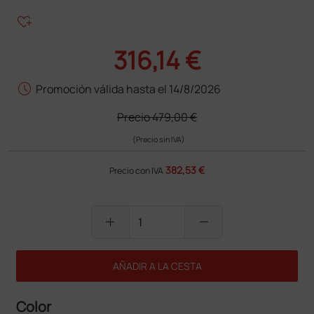
heart_plus
316,14 €
schedule
Promoción válida hasta el 14/8/2026
Precio
479,00 €
(Precio sin IVA)
382,53 €
Precio con IVA
add
remove
AÑADIR A LA CESTA
Color