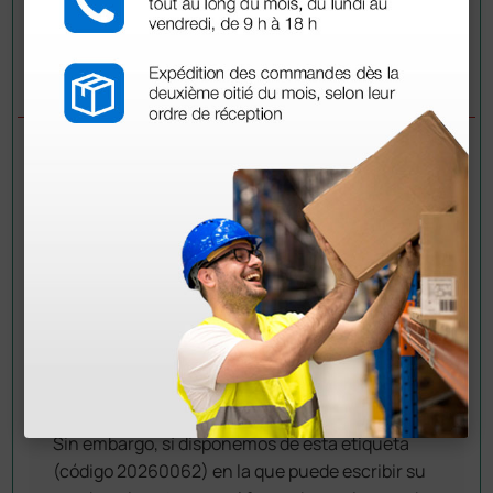
Envía tu pregunta
PREGUNTAS/RESPUESTAS
PREGUNTA
Se puede marcar poner nombre…
RESPUESTAS
Doctor Shop
- 20/10/2025
Buenos dias,
No disponemos del servicio de personalización
(grabado) del fonendoscopio.
Sin embargo, sí disponemos de esta etiqueta
(código 20260062) en la que puede escribir su