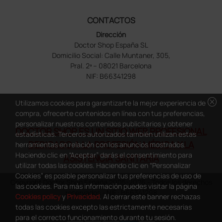
CONTACTOS
Dirección
Doctor Shop España SL
Domicilio Social: Calle Muntaner, 305,
Pral. 2ª – 08021 Barcelona
NIF: B66341298
cancel
Utilizamos cookies para garantizarte la mejor experiencia de
compra, ofrecerte contenidos en línea con tus preferencias,
personalizar nuestros contenidos publicitarios y obtener
DOCTOR SHOP ES UN SITIO WEB PROFESIONAL
estadísticas. Terceros autorizados también utilizan estas
DEDICADO A LA PROFESIÓN MÉDICA Y LA
herramientas en relación con los anuncios mostrados.
Haciendo clic en “Aceptar” darás el consentimiento para
ASISTENCIA SANITARIA
utilizar todas las cookies. Haciendo clic en “Personalizar
Cookies” es posible personalizar tus preferencias de uso de
Copyright Doctor Shop España 2005-2026 - Todos los derechos
las cookies. Para más información puedes visitar la página
reservados - NIF.: B66341298
Cookies policy
y
Privacidad
. Al cerrar este banner rechazas
todas las cookies excepto las estrictamente necesarias
para el correcto funcionamiento durante tu sesión.