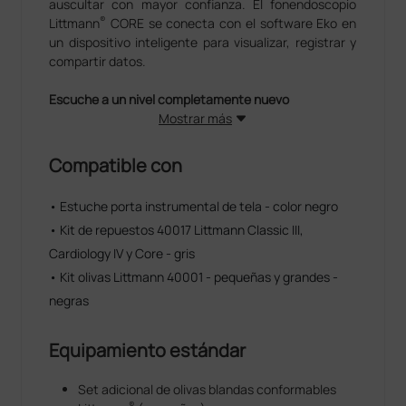
auscultar con mayor confianza. El fonendoscopio
®
Littmann
CORE se conecta con el software Eko en
un dispositivo inteligente para visualizar, registrar y
compartir datos.
Escuche a un nivel completamente nuevo
Mostrar más
®
El fonendoscopio Littmann
CORE aprobado por la
FDA cambia entre los modos de escucha analógico y
Compatible con
amplificado para que usted pueda escuchar de la
forma que desee durante las exploraciones. La
• Estuche porta instrumental de tela - color negro
tecnología de membrana de doble frecuencia le
• Kit de repuestos 40017 Littmann Classic III,
permite escuchar sonidos de diferentes frecuencias
con solo ajustar la presión ejercida sobre la
Cardiology IV y Core - gris
campana. Mantenga ligeramente presionada la
• Kit olivas Littmann 40001 - pequeñas y grandes -
campana en el paciente para escuchar sonidos de
negras
baja frecuencia y ejerza un poco más de presión para
escuchar sonidos de mayor frecuencia. Las olivas
superblandas se adaptan a las orejas de cada
Equipamiento estándar
persona para ofrecer la comodidad óptima y un
aislamiento acústico excelente.
Set adicional de olivas blandas conformables
®