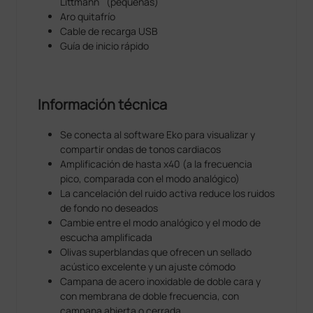
Littmann
(pequeñas)
®
El fonendoscopio Littmann
CORE funciona con el
Aro quitafrío
software Eko en dispositivos iOS y Android para
Cable de recarga USB
ofrecerle un medio que cumple las normas HIPAA
Guía de inicio rápido
para grabar y anotar grabaciones de 15, 30, 60 o 120
segundos en un panel seguro. Cree una biblioteca de
tonos cardiacos para supervisar el progreso de una
enfermedad o con fines educativos y comparta las
Información técnica
grabaciones con sus compañeros.
Se conecta al software Eko para visualizar y
®
El fonendoscopio Littmann
CORE Digital está
compartir ondas de tonos cardiacos
prearmado con un accesorio digital CORE y un
Amplificación de hasta x40 (a la frecuencia
®
fonendoscopio Littmann
Cardiology IV. Consulte las
pico, comparada con el modo analógico)
instrucciones de uso en los respectivos manuales de
La cancelación del ruido activa reduce los ruidos
usuario.
de fondo no deseados
Cambie entre el modo analógico y el modo de
®
El período de garantía del fonendoscopio Littmann
escucha amplificada
CORE Digital es de 2 años y no incluye el período de
Olivas superblandas que ofrecen un sellado
garantía descrito en el manual de usuario del
acústico excelente y un ajuste cómodo
®
fonendoscopio Littmann
Cardiology IV, que se aplica
Campana de acero inoxidable de doble cara y
®
a la compra de un fonendoscopio Littmann
con membrana de doble frecuencia, con
Cardiology IV Stethoscope solo, cuando se adquiere
campana abierta o cerrada