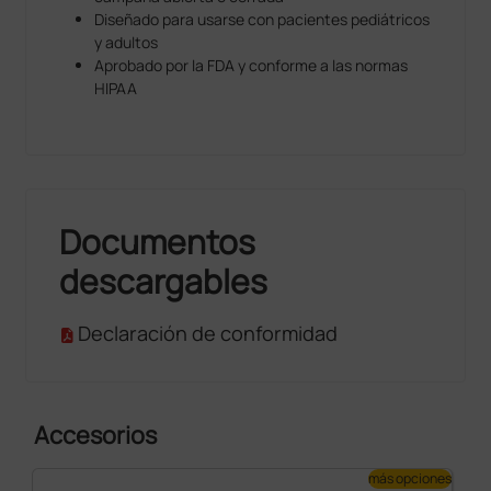
por separado.
Diseñado para usarse con pacientes pediátricos
y adultos
Amplificación x40 basada en una comparación entre
Aprobado por la FDA y conforme a las normas
la escucha analógica y la escucha amplificada
HIPAA
asistida electrónicamente al volumen máximo y a la
frecuencia pico (125 Hz).
Entre las varias aplicaciones se cuentan
:
Cardiología
Anestesiología
Documentos
Enfermería
Unidad de urgencias
descargables
Medicina de cabecera
Obstetricia
Declaración de conformidad
Pediatría
Veterinaria
Accesorios
más opciones