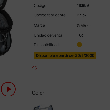
Código:
110859
Código fabricante
27137
link
Marca
GIMA
Unidad de venta
:
1 ud.
Disponibilidad:
Disponible a partir del 20/8/2026
heart_plus
play_circle
Color