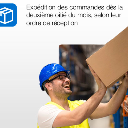
rino acabado en negro humo
cabado negro y morado
abado humo brillante
n acabados arcoiris y violeta
abado en humo brillante
be acabado en humo brillante
ado en humo brillante
bado en arco iris brillante
ado en arco iris brillante
acabado en arco iris brillante
acabado en arco iris brillante
ino satinado acabado en arco iris
o de arco iris brillante
do en cobre brillante