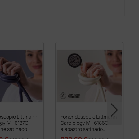
scopio Littmann
Fonendoscopio Littmann
gy IV - 6187C -
Cardiology IV - 6186C -
che satinado
alabastro satinado
acabado en negro