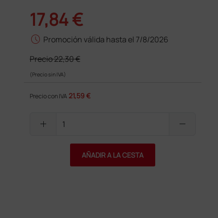
17,84 €
schedule
Promoción válida hasta el 7/8/2026
Precio
22,30 €
(Precio sin IVA)
21,59 €
Precio con IVA
add
remove
AÑADIR A LA CESTA