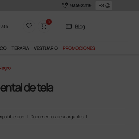
call_quality
language
934922119
0
favorite_border
shopping_cart
two_pager
Blog
rate
ICO
TERAPIA
VESTUARIO
PROMOCIONES
 Negro
ntal de tela
patible con
|
Documentos descargables
|