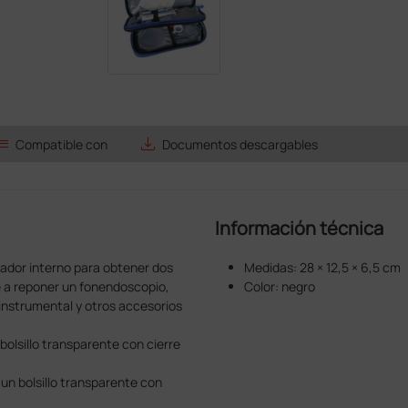
ist
save_alt
Compatible con
Documentos descargables
Información técnica
rador interno para obtener dos
Medidas: 28 × 12,5 × 6,5 cm
e a reponer un fonendoscopio,
Color: negro
 instrumental y otros accesorios
 bolsillo transparente con cierre
 un bolsillo transparente con