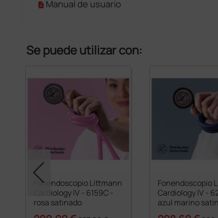
Manual de usuario
Se puede utilizar con:
ud.
Fonendoscopio Littmann
Fonendoscopio 
Cardiology IV - 6159C -
Cardiology IV - 6
rosa satinado
azul marino sati
acabado en arco 