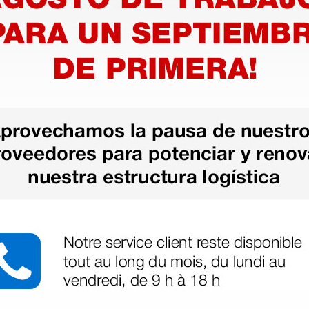
a
tinado
ion
bado en arco iris
ino acabado en negro
acabado en espejo
e acabado en champagne
abado en espejo
atinado acabado espejo
humo acabado en champán
ro satinado acabado en negro
che satinado
ribe acabado en champagne
abado negro y rojo
abado negro y azul