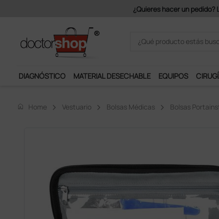
Únete al programa Ds Plus y p
DIAGNÓSTICO
MATERIAL DESECHABLE
EQUIPOS
CIRUGÍ
home
Home
Vestuario
Bolsas Médicas
Bolsas Portain