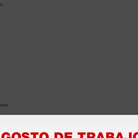
a.
ente
no
sque