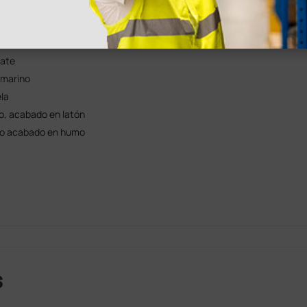
bado en espejo
ro
 edition
nate
 marino
la
o, acabado en latón
gro acabado en humo
s