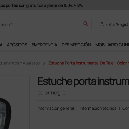
odrás disfrutar de muchos servicios exclusivos.
search
person
Entra/Regíst
A
APÓSITOS
EMERGENCIA
DESINFECCIÓN
MOBILIARIO CLÍN
strumentos Y Aparatos
Estuche Porta Instrumental De Tela - Color
Estuche porta instrume
color negro
Información general
|
Información técnica
|
Com