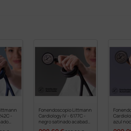
Littmann
Fonendoscopio Littmann
Fonendo
242C -
Cardiology IV - 6177C -
Cardiolo
nado
negro satinado acabado
azul no
iris
espejo