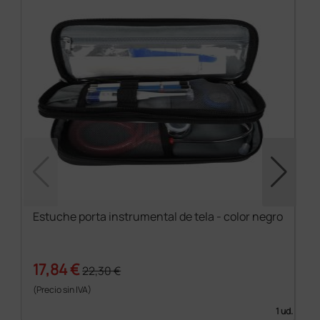
Estuche porta instrumental de tela - color negro
17,84 €
22,30 €
(Precio sin IVA)
1 ud.