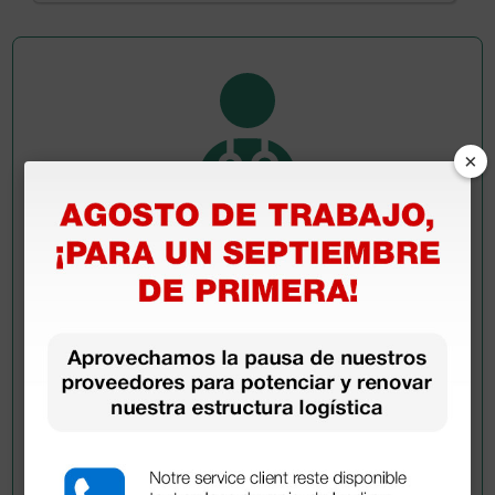
×
Pregúntale a un colega
¿Todavía tienes alguna duda? ¿Necesitas más
información?
Envía ahora mismo tu pregunta a los colegas que ya
han adquirido este producto.