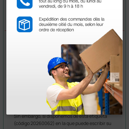
Envía tu pregunta
PREGUNTAS/RESPUESTAS
PREGUNTA
Se puede marcar poner nombre…
RESPUESTAS
Doctor Shop
- 20/10/2025
Buenos dias,
No disponemos del servicio de personalización
(grabado) del fonendoscopio.
Sin embargo, sí disponemos de esta etiqueta
(código 20260062) en la que puede escribir su