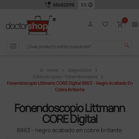
call_quality
language
934922119
0
person
favorite_border
shopping_cart
two_pager
menu
search
home
Home
Diagnóstico
Estetoscopios - Fonendoscopios
Fonendoscopio Littmann CORE Digital 8863 - Negro Acabado En
Cobre Brillante
Fonendoscopio Littmann
CORE Digital
8863 - negro acabado en cobre brillante