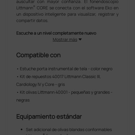
auscultar con mayor confianza. El fonendoscopio
®
Littmann
CORE se conecta con el software Eko en
un dispositivo inteligente para visualizar, registrar y
compartir datos.
Escuche a un nivel completamente nuevo
Mostrar más
®
El fonendoscopio Littmann
CORE aprobado por la
FDA cambia entre los modos de escucha analógico y
Compatible con
amplificado para que usted pueda escuchar de la
forma que desee durante las exploraciones. La
• Estuche porta instrumental de tela - color negro
tecnología de membrana de doble frecuencia le
• Kit de repuestos 40017 Littmann Classic III,
permite escuchar sonidos de diferentes frecuencias
con solo ajustar la presión ejercida sobre la
Cardiology IV y Core - gris
campana. Mantenga ligeramente presionada la
• Kit olivas Littmann 40001 - pequeñas y grandes -
campana en el paciente para escuchar sonidos de
negras
baja frecuencia y ejerza un poco más de presión para
escuchar sonidos de mayor frecuencia. Las olivas
superblandas se adaptan a las orejas de cada
Equipamiento estándar
persona para ofrecer la comodidad óptima y un
aislamiento acústico excelente.
Set adicional de olivas blandas conformables
®