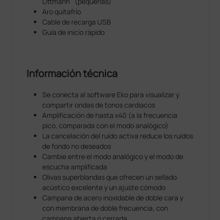
Littmann
(pequeñas)
®
El fonendoscopio Littmann
CORE funciona con el
Aro quitafrío
software Eko en dispositivos iOS y Android para
Cable de recarga USB
ofrecerle un medio que cumple las normas HIPAA
Guía de inicio rápido
para grabar y anotar grabaciones de 15, 30, 60 o 120
segundos en un panel seguro. Cree una biblioteca de
tonos cardiacos para supervisar el progreso de una
enfermedad o con fines educativos y comparta las
Información técnica
grabaciones con sus compañeros.
Se conecta al software Eko para visualizar y
®
El fonendoscopio Littmann
CORE Digital está
compartir ondas de tonos cardiacos
prearmado con un accesorio digital CORE y un
Amplificación de hasta x40 (a la frecuencia
®
fonendoscopio Littmann
Cardiology IV. Consulte las
pico, comparada con el modo analógico)
instrucciones de uso en los respectivos manuales de
La cancelación del ruido activa reduce los ruidos
usuario.
de fondo no deseados
Cambie entre el modo analógico y el modo de
®
El período de garantía del fonendoscopio Littmann
escucha amplificada
CORE Digital es de 2 años y no incluye el período de
Olivas superblandas que ofrecen un sellado
garantía descrito en el manual de usuario del
acústico excelente y un ajuste cómodo
®
fonendoscopio Littmann
Cardiology IV, que se aplica
Campana de acero inoxidable de doble cara y
®
a la compra de un fonendoscopio Littmann
con membrana de doble frecuencia, con
Cardiology IV Stethoscope solo, cuando se adquiere
campana abierta o cerrada