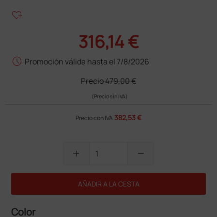
heart_plus
316,14 €
schedule
Promoción válida hasta el 7/8/2026
Precio
479,00 €
(Precio sin IVA)
382,53 €
Precio con IVA
add
remove
AÑADIR A LA CESTA
Color