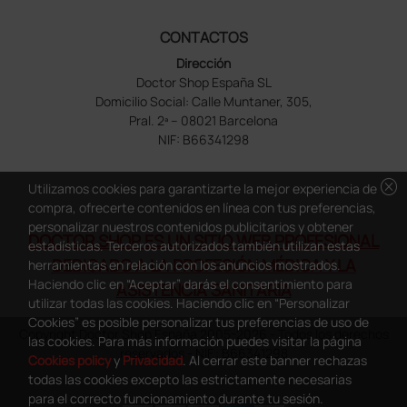
CONTACTOS
Dirección
Doctor Shop España SL
Domicilio Social: Calle Muntaner, 305,
Pral. 2ª – 08021 Barcelona
NIF: B66341298
cancel
Utilizamos cookies para garantizarte la mejor experiencia de
compra, ofrecerte contenidos en línea con tus preferencias,
personalizar nuestros contenidos publicitarios y obtener
DOCTOR SHOP ES UN SITIO WEB PROFESIONAL
estadísticas. Terceros autorizados también utilizan estas
DEDICADO A LA PROFESIÓN MÉDICA Y LA
herramientas en relación con los anuncios mostrados.
Haciendo clic en “Aceptar” darás el consentimiento para
ASISTENCIA SANITARIA
utilizar todas las cookies. Haciendo clic en “Personalizar
Cookies” es posible personalizar tus preferencias de uso de
Copyright Doctor Shop España 2005-2026 - Todos los derechos
las cookies. Para más información puedes visitar la página
reservados - NIF.: B66341298
Cookies policy
y
Privacidad
. Al cerrar este banner rechazas
todas las cookies excepto las estrictamente necesarias
para el correcto funcionamiento durante tu sesión.