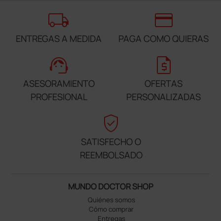
local_shipping
credit_card
ENTREGAS A MEDIDA
PAGA COMO QUIERAS
support_agent
request_quote
ASESORAMIENTO
OFERTAS
PROFESIONAL
PERSONALIZADAS
verified_user
SATISFECHO O
REEMBOLSADO
MUNDO DOCTOR SHOP
Quiénes somos
Cómo comprar
Entregas