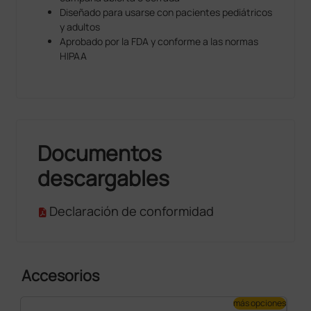
por separado.
Diseñado para usarse con pacientes pediátricos
y adultos
Amplificación x40 basada en una comparación entre
Aprobado por la FDA y conforme a las normas
la escucha analógica y la escucha amplificada
HIPAA
asistida electrónicamente al volumen máximo y a la
frecuencia pico (125 Hz).
Entre las varias aplicaciones se cuentan
:
Cardiología
Anestesiología
Documentos
Enfermería
Unidad de urgencias
descargables
Medicina de cabecera
Obstetricia
Declaración de conformidad
Pediatría
Veterinaria
Accesorios
más opciones