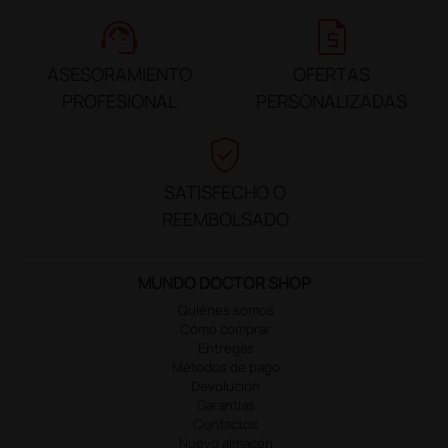
support_agent
request_quote
ASESORAMIENTO
OFERTAS
PROFESIONAL
PERSONALIZADAS
verified_user
SATISFECHO O
REEMBOLSADO
MUNDO DOCTOR SHOP
Quiénes somos
Cómo comprar
Entregas
Métodos de pago
Devolución
Garantías
Contactos
Nuevo almacén