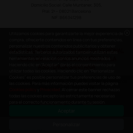
Domicilio Social: Calle Muntaner, 305,
Pral. 2ª – 08021 Barcelona
NIF: B66341298
cancel
Utilizamos cookies para garantizarte la mejor experiencia de
compra, ofrecerte contenidos en línea con tus preferencias,
personalizar nuestros contenidos publicitarios y obtener
DOCTOR SHOP ES UN SITIO WEB PROFESIONAL
estadísticas. Terceros autorizados también utilizan estas
DEDICADO A LA PROFESIÓN MÉDICA Y LA
herramientas en relación con los anuncios mostrados.
Haciendo clic en “Aceptar” darás el consentimiento para
ASISTENCIA SANITARIA
utilizar todas las cookies. Haciendo clic en “Personalizar
Cookies” es posible personalizar tus preferencias de uso de
Copyright Doctor Shop España 2005-2026 - Todos los derechos
las cookies. Para más información puedes visitar la página
reservados - NIF.: B66341298
Cookies policy
y
Privacidad
. Al cerrar este banner rechazas
todas las cookies excepto las estrictamente necesarias
para el correcto funcionamiento durante tu sesión.
Aceptar
0
This site is protected by reCAPTCHA and the Google
Privacy Policy
and
Personalizar
Terms of Service
apply.