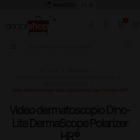
call_quality
language
934922119
0
person
favorite_border
shopping_cart
two_pager
menu
search
home
Home
Diagnóstico
Dermatoscopios, Capilaroscopios Y Tricoscopios
Video Dermatoscopios
Video Dermatoscopio Dino-Lite DermaScope Polarizer HR®
Video dermatoscopio Dino-
Lite DermaScope Polarizer
HR®