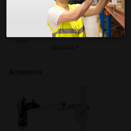
• Dimensiones: 10,5 cm (L) x 3,2 cm (D)
• Peso: 140 g
• Largo del cable: 1,8 m
Informaciones
Clasificación del dispositivo: Dispositivo médico de
Clase I
Mostrar más
Accesorios