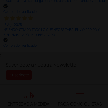
excelente en 3 días tengo el insumo en casa, buen precio y calidad
Comprador verificado
13 Ago 2025
HE ENCONTRADO TODO LO QUE NECESITABA. ENVÍO RÁPIDO Y
BIEN EMBALADO. MUY BIEN TODO.
Comprador verificado
;
Suscríbete a nuestra Newsletter
Suscríbete
local_shipping
credit_card
ENTREGAS A MEDIDA
PAGA COMO QUIERAS