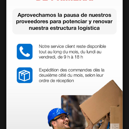
Sensor
• Tipo de sensor CMOS
• Resolución: 5 Megapixel (2592 × 1944)
• Frame rate: hasta 30 fps
Compatibilidad
• Sistemas operativos: Windows XP, Vista, 7, 8 y 10 y
MacOS 10.9 y superiores
• Interfaz USB 2.0
• Software incluido: DinoCapture 2.0 (Windows) y
DinoXcope (Mac OS)
• Formatos de imágenes (Windows): BMP, GIF, PNG,
JPG, TIF, RAS, PNM, TGA, PCX, MNG, WBMP, JP2, JPC,
PGX
• Formatos de videos (Windows): WMV, FLV, SWF
• Formatos de imágenes (MacOS): JPEG, PNG
• Formatos de videos (MacOS): MOV
Chasis
• Chasis en aleación de aluminio