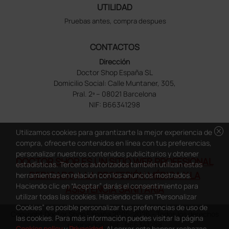
UTILIDAD
Pruebas antes, compra despues
CONTACTOS
Dirección
Doctor Shop España SL
Domicilio Social: Calle Muntaner, 305,
Pral. 2ª – 08021 Barcelona
NIF: B66341298
cancel
Utilizamos cookies para garantizarte la mejor experiencia de
compra, ofrecerte contenidos en línea con tus preferencias,
personalizar nuestros contenidos publicitarios y obtener
DOCTOR SHOP ES UN SITIO WEB PROFESIONAL
estadísticas. Terceros autorizados también utilizan estas
DEDICADO A LA PROFESIÓN MÉDICA Y LA
herramientas en relación con los anuncios mostrados.
Haciendo clic en “Aceptar” darás el consentimiento para
ASISTENCIA SANITARIA
utilizar todas las cookies. Haciendo clic en “Personalizar
Cookies” es posible personalizar tus preferencias de uso de
Copyright Doctor Shop España 2005-2026 - Todos los derechos
las cookies. Para más información puedes visitar la página
reservados - NIF.: B66341298
Cookies policy
y
Privacidad
. Al cerrar este banner rechazas