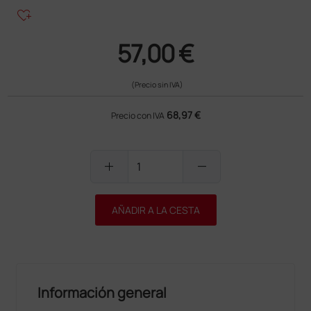
heart_plus
57,00 €
(Precio sin IVA)
68,97 €
Precio con IVA
add
remove
AÑADIR A LA CESTA
Información general