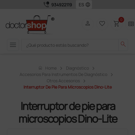
call_quality
language
934922119
0
person
favorite_border
shopping_cart
two_pager
menu
search
home
Home
Diagnóstico
Accesorios Para Instrumentos De Diagnóstico
Otros Accesorios
Interruptor De Pie Para Microscopios Dino-Lite
Interruptor de pie para
microscopios Dino-Lite