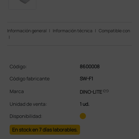
Información general
|
Información técnica
|
Compatible con
|
Código:
8600008
Código fabricante
SW-F1
link
Marca
DINO-LITE
Unidad de venta
:
1 ud.
Disponibilidad:
En stock en 7 días laborables.