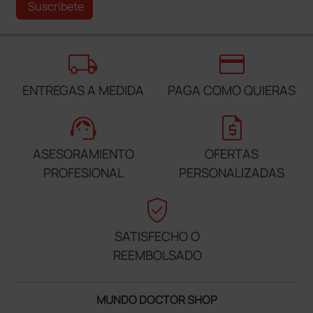
Suscríbete
local_shipping
credit_card
ENTREGAS A MEDIDA
PAGA COMO QUIERAS
support_agent
request_quote
ASESORAMIENTO
OFERTAS
PROFESIONAL
PERSONALIZADAS
verified_user
SATISFECHO O
REEMBOLSADO
MUNDO DOCTOR SHOP