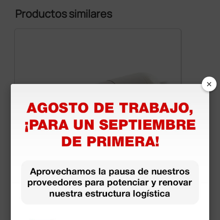
Productos similares
×
Vídeo Otoscopio Dino-Lite EarScope Basic