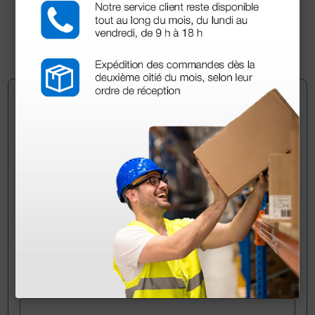
286,00 €
(Precio sin IVA)
1 ud.
Pregúntale a un colega
¿Todavía tienes alguna duda? ¿Necesitas más
información?
Envía ahora mismo tu pregunta a los colegas que ya
han adquirido este producto.