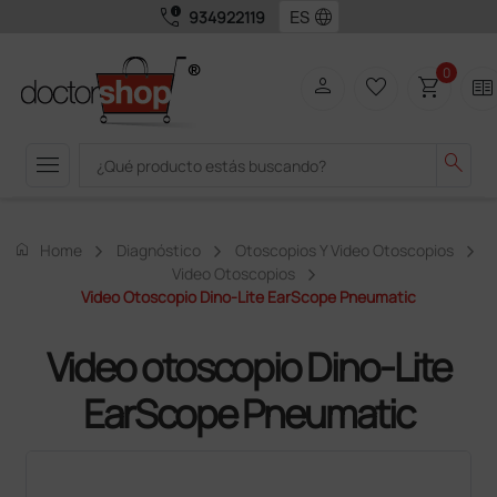
call_quality
language
934922119
0
person
favorite_border
shopping_cart
two_pager
menu
search
home
Home
Diagnóstico
Otoscopios Y Video Otoscopios
Video Otoscopios
Video Otoscopio Dino-Lite EarScope Pneumatic
Video otoscopio Dino-Lite
EarScope Pneumatic