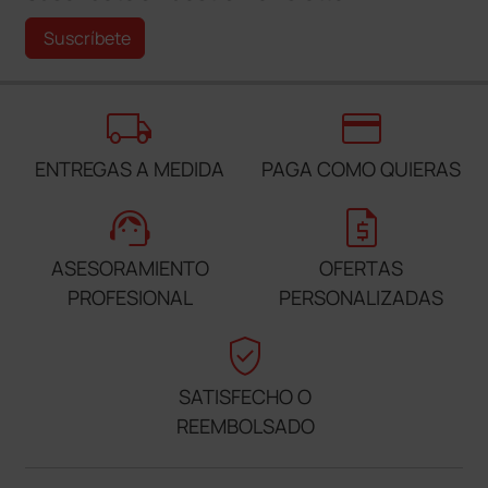
Suscríbete
local_shipping
credit_card
ENTREGAS A MEDIDA
PAGA COMO QUIERAS
support_agent
request_quote
ASESORAMIENTO
OFERTAS
PROFESIONAL
PERSONALIZADAS
verified_user
SATISFECHO O
REEMBOLSADO