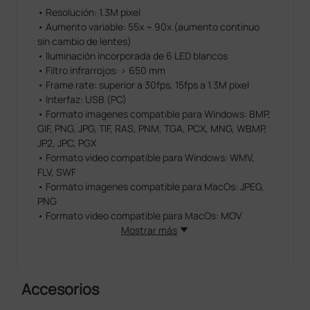
DinoCapture 2.0 (Windows)
• Resolución: 1.3M pixel
• Compatibilidad: Windows XP, Vista, 7, 8, 10.
• Aumento variable: 55x ~ 90x (aumento continuo
• Idiomas: italiano, inglés, alemán, francés, español,
sin cambio de lentes)
chino, japonés, portugués, ruso, holandés, griego,
• Iluminación incorporada de 6 LED blancos
húngaro, polaco, rumano, sueco, finlandés, danés,
• Filtro infrarrojos: > 650 mm
checo, crohato, noruego y turco.
• Frame rate: superior a 30fps, 15fps a 1.3M pixel
• Interfaz: USB (PC)
DinoXcope (Mac)
• Formato imagenes compatible para Windows: BMP,
• Idiomas: italiano, inglés, alemán, francés, español,
GIF, PNG, JPG, TIF, RAS, PNM, TGA, PCX, MNG, WBMP,
japonés, portugués, holandés.
JP2, JPC, PGX
• Compatibilidad: consultar la
• Formato video compatible para Windows: WMV,
tabla de compatibilidad MacOS
FLV, SWF
• Formato imagenes compatible para MacOs: JPEG,
Características principales:
PNG
• Toma de fotografías, videos o video en el tiempo
• Formato video compatible para MacOs: MOV
transcurrido
Mostrar más
• Grabación de las imagenes en diferentes formatos
• Medidas: 11,94 cm (Longitud) x 3,2 cm (Diámetro)
• Opciones de mediciones: línea, rayo, círculo,
• Peso: ~ 95gr
ángulo, etc.
• Longitud cable: 1,8 m
Accesorios
• Mediciones sobre las imagenes grabadas o en
directo
Requisitos necesarios: