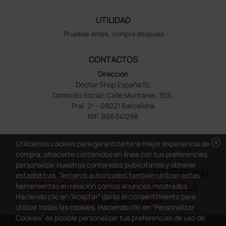
UTILIDAD
Pruebas antes, compra despues
CONTACTOS
Dirección
Doctor Shop España SL
Domicilio Social: Calle Muntaner, 305,
Pral. 2ª – 08021 Barcelona
NIF: B66341298
cancel
Utilizamos cookies para garantizarte la mejor experiencia de
compra, ofrecerte contenidos en línea con tus preferencias,
personalizar nuestros contenidos publicitarios y obtener
DOCTOR SHOP ES UN SITIO WEB PROFESIONAL
estadísticas. Terceros autorizados también utilizan estas
DEDICADO A LA PROFESIÓN MÉDICA Y LA
herramientas en relación con los anuncios mostrados.
Haciendo clic en “Aceptar” darás el consentimiento para
ASISTENCIA SANITARIA
utilizar todas las cookies. Haciendo clic en “Personalizar
Cookies” es posible personalizar tus preferencias de uso de
Copyright Doctor Shop España 2005-2026 - Todos los derechos