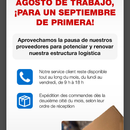
250 uds.
Productos similares
Vídeo Otoscopio Dino-Lite EarScope Basic