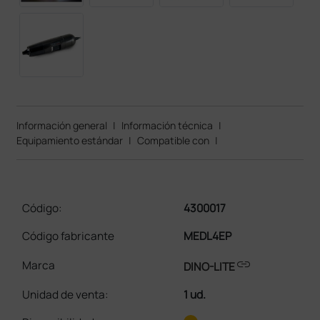
Información general
|
Información técnica
|
Equipamiento estándar
|
Compatible con
|
Código:
4300017
Código fabricante
MEDL4EP
link
Marca
DINO-LITE
Unidad de venta
:
1 ud.