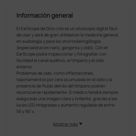
Información general
El EarScope de Dino-Lite es un otoscopio digital fácil
de usar y será de gran utilidad en la medicina general,
en audiología y para los otorrinolaringólogos
(especialistas en nariz, garganta y oído). Con el
EarScope podrá inspeccionar y fotografiar con
facilidad el canal auditivo, el tímpano y el oído
externo.
Problemas de oído, como inflamaciones,
taponamientos por cera acumulada en el oído o la
presencia de fluido detrás del tímpano podrán
reconocerse rápidamente. El médico tendrá siempre
asegurada una imagen clara y brillante, gracias a las
luces LED integradas y aumento regulable de entre
55 y 90 x.
El EarScope Pneumatic (MEDL4EP) es una solución
Mostrar más
compacta y segura para el examen visual del