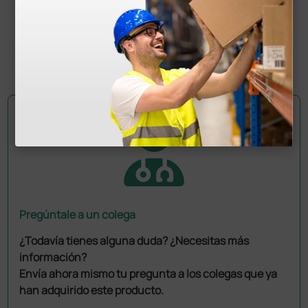
286,00 €
(Precio sin IVA)
1 ud.
Pregúntale a un colega
¿Todavía tienes alguna duda? ¿Necesitas más
información?
Envía ahora mismo tu pregunta a los colegas que ya
han adquirido este producto.