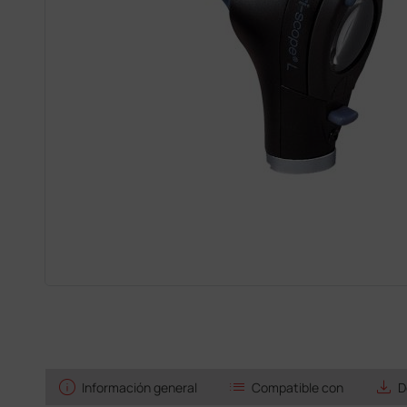
info
list
save_alt
Información general
Compatible con
D