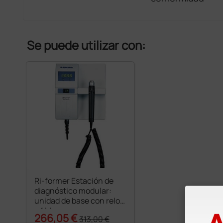
Se puede utilizar con:
Ri-former Estación de
diagnóstico modular:
unidad de base con reloj
+ 1 Mango
266,05 €
313,00 €