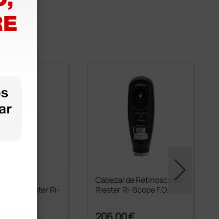
 de
Cabezal de Retinoscopio
copio Riester Ri-
Riester Ri-Scope F.O.
- F.O.
€
206,00 €