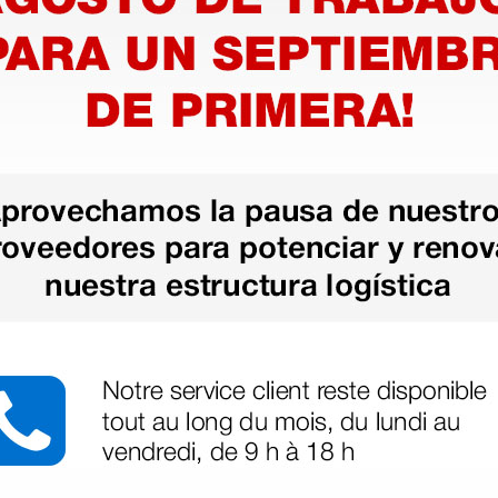
stico de
Extensión 1 Mango para
Cabezal
,5 -
Ri-Former
oftalmos
scope L1 
185,00 €
211,00 
00 €