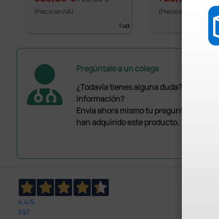
(Precio sin IVA)
(Precio sin IVA)
1 ud.
Pregúntale a un colega
¿Todavía tienes alguna duda? ¿Necesit
información?
Envía ahora mismo tu pregunta a los co
han adquirido este producto.
4,4
/5
597