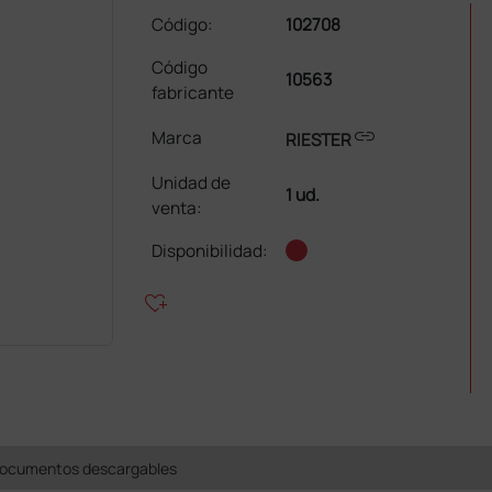
Código:
102708
Código
10563
fabricante
link
Marca
RIESTER
Unidad de
1 ud.
venta
:
Disponibilidad:
heart_plus
ocumentos descargables