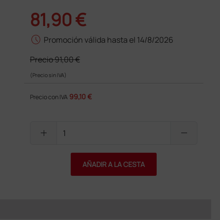
81,90 €
schedule
Promoción válida hasta el 14/8/2026
Precio
91,00 €
(Precio sin IVA)
99,10 €
Precio con IVA
add
remove
AÑADIR A LA CESTA