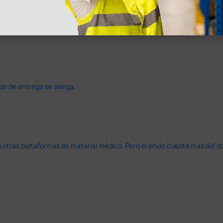
azo de entrega se alarga.
en otras plataformas de material médico. Pero el envío cuesta más del 