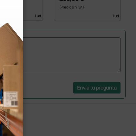
 IVA)
(Precio sin IVA)
1 ud.
1 ud.
Envía tu pregunta