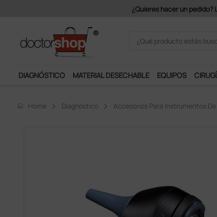
Únete al programa Ds Plus y p
DIAGNÓSTICO
MATERIAL DESECHABLE
EQUIPOS
CIRUGÍ
home
Home
Diagnóstico
Accesorios Para Instrumentos De