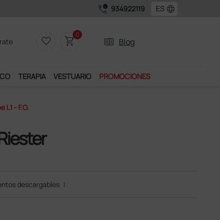
call_quality
language
934922119
0
favorite_border
shopping_cart
two_pager
Blog
rate
ICO
TERAPIA
VESTUARIO
PROMOCIONES
 L1 - F.O.
Riester
ntos descargables
|