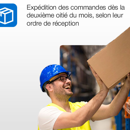
(Precio sin IVA)
(Precio sin
1 ud.
1 ud.
as más
legas que ya