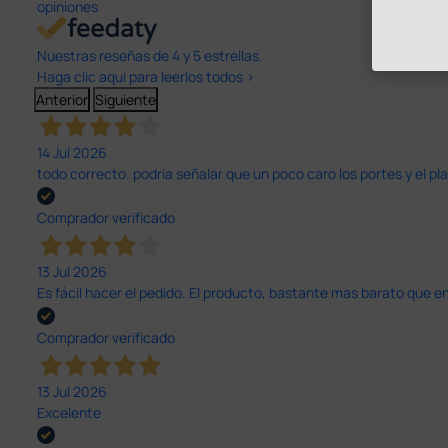
opiniones
Nuestras reseñas de 4 y 5 estrellas.
Haga clic aquí para leerlos todos >
Anterior
Siguiente
14 Jul 2026
todo correcto. podria señalar que un poco caro los portes y el pl
Comprador verificado
13 Jul 2026
Es fácil hacer el pedido. El producto, bastante mas barato que 
Comprador verificado
13 Jul 2026
Excelente