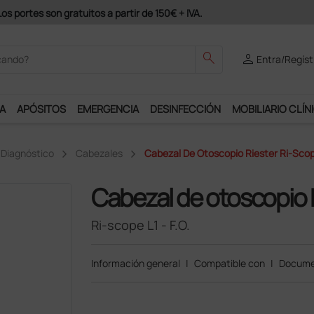
odrás disfrutar de muchos servicios exclusivos.
search
person
Entra/Regíst
A
APÓSITOS
EMERGENCIA
DESINFECCIÓN
MOBILIARIO CLÍN
 Diagnóstico
Cabezales
Cabezal De Otoscopio Riester Ri-Scope
Cabezal de otoscopio 
Ri-scope L1 - F.O.
Información general
|
Compatible con
|
Docume