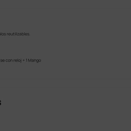
os reutilizables.
se con reloj + 1 Mango
s