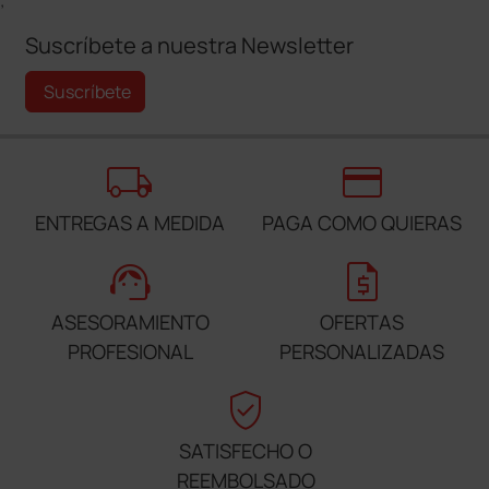
;
Suscríbete a nuestra Newsletter
Suscríbete
local_shipping
credit_card
ENTREGAS A MEDIDA
PAGA COMO QUIERAS
support_agent
request_quote
ASESORAMIENTO
OFERTAS
PROFESIONAL
PERSONALIZADAS
verified_user
SATISFECHO O
REEMBOLSADO