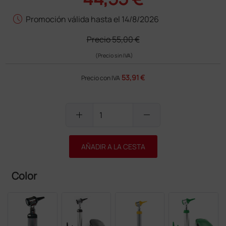
schedule
Promoción válida hasta el 14/8/2026
Precio
55,00 €
(Precio sin IVA)
53,91 €
Precio con IVA
add
remove
AÑADIR A LA CESTA
Color