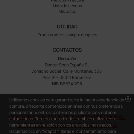
Pedidos y Factura
Lista de deseos
Mis datos
UTILIDAD
Pruebas antes, compra despues
CONTACTOS
Dirección
Doctor Shop España SL
Domicilio Social: Calle Muntaner, 305,
Pral. 2ª – 08021 Barcelona
NIF: B66341298
cancel
Utilizamos cookies para garantizarte la mejor experiencia de
compra, ofrecerte contenidos en línea con tus preferencias,
personalizar nuestros contenidos publicitarios y obtener
DOCTOR SHOP ES UN SITIO WEB PROFESIONAL
estadísticas. Terceros autorizados también utilizan estas
DEDICADO A LA PROFESIÓN MÉDICA Y LA
herramientas en relación con los anuncios mostrados.
Haciendo clic en “Aceptar” darás el consentimiento para
ASISTENCIA SANITARIA