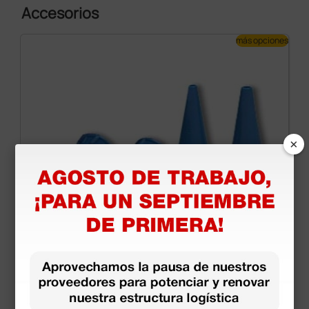
Accesorios
más opciones
×
Mini espéculo desechable azul - Ø 2,5 mm - 100
unidades
2,44 €