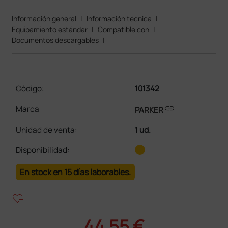
Información general
|
Información técnica
|
Equipamiento estándar
|
Compatible con
|
Documentos descargables
|
Código:
101342
link
Marca
PARKER
Unidad de venta
:
1 ud.
Disponibilidad:
En stock en 15 días laborables.
heart_plus
44,55 €