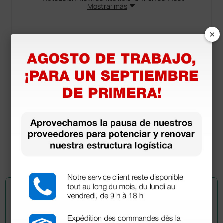
Mostrar más
Peso (kg): 0,09
Dimensiones (mm): 91 × 13.4 × 63.4
×
Documentos
descargables
Declaración de conformidad
Manual de usuario