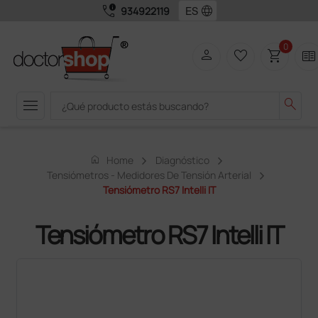
call_quality
language
934922119
0
person
favorite_border
shopping_cart
two_pager
menu
search
home
Home
Diagnóstico
Tensiómetros - Medidores De Tensión Arterial
Tensiómetro RS7 Intelli IT
Tensiómetro RS7 Intelli IT