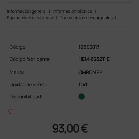
Información general
|
Información técnica
|
Equipamiento estándar
|
Documentos descargables
|
Código:
19600017
Código fabricante
HEM-6232T-E
link
Marca
OMRON
Unidad de venta
:
1 ud.
Disponibilidad:
heart_plus
93,00 €