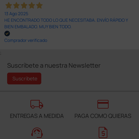
13 Ago 2025
HE ENCONTRADO TODO LO QUE NECESITABA. ENVÍO RÁPIDO Y
BIEN EMBALADO. MUY BIEN TODO.
Comprador verificado
;
Suscríbete a nuestra Newsletter
Suscríbete
local_shipping
credit_card
ENTREGAS A MEDIDA
PAGA COMO QUIERAS
support_agent
request_quote