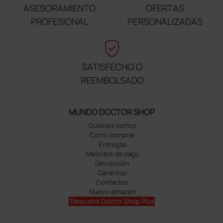
ASESORAMIENTO
OFERTAS
PROFESIONAL
PERSONALIZADAS
verified_user
SATISFECHO O
REEMBOLSADO
MUNDO DOCTOR SHOP
Quiénes somos
Cómo comprar
Entregas
Métodos de pago
Devolución
Garantías
Contactos
Nuevo almacén
Descubrir Doctor Shop Plus