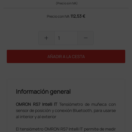
(Precio sin IVA)
112,53 €
Precio con IVA
add
remove
AÑADIR A LA CESTA
Información general
OMRON RS7 Intelli IT
Tensiómetro de muñeca con
sensor de posición y conexión Bluetooth, para usarse
al interior y al exterior
El tensiómetro OMRON RS7 Intelli IT permite de medir