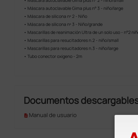
• Máscara autoclavable Gima plus n° 2 - niño/small
• Máscara autoclavable Gima plus n° 3 - niño/large
• Máscara de silicona nº 2 - Niño
• Máscara de silicona nº 3 - Niño/grande
• Mascarillas de reanimación Ultra de un solo uso - n°2 niño
• Mascarillas para resucitadores n.2 - niño/small
• Mascarillas para resucitadores n.3 - niño/large
• Tubo conector oxigeno - 2m
Documentos descargable
Manual de usuario