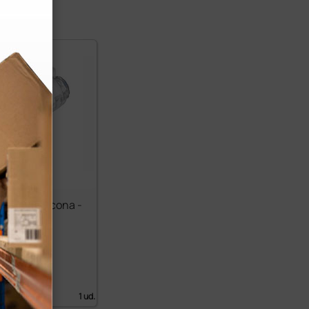
dor de silicona -
co
 €
62,00 €
 IVA)
1 ud.