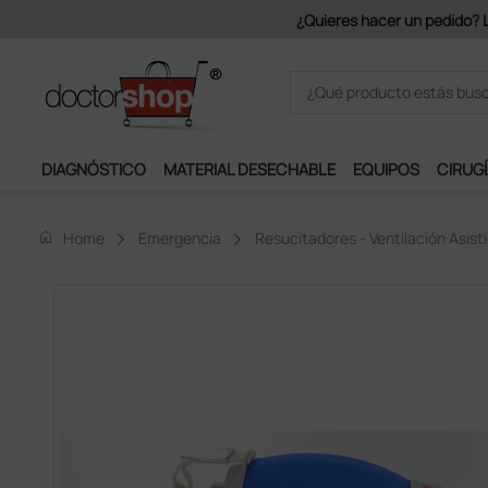
Únete al programa Ds Plus y p
DIAGNÓSTICO
MATERIAL DESECHABLE
EQUIPOS
CIRUGÍ
home
Home
Emergencia
Resucitadores - Ventilación Asist