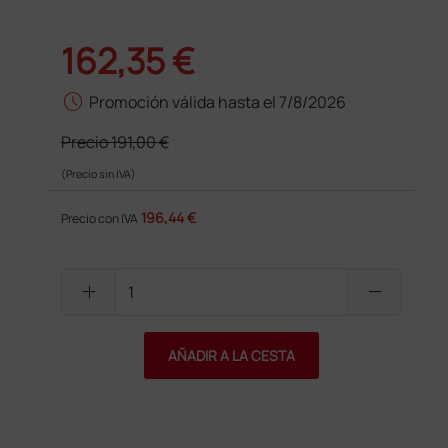
162,35 €
schedule
Promoción válida hasta el 7/8/2026
Precio
191,00 €
(Precio sin IVA)
196,44 €
Precio con IVA
add
remove
AÑADIR A LA CESTA