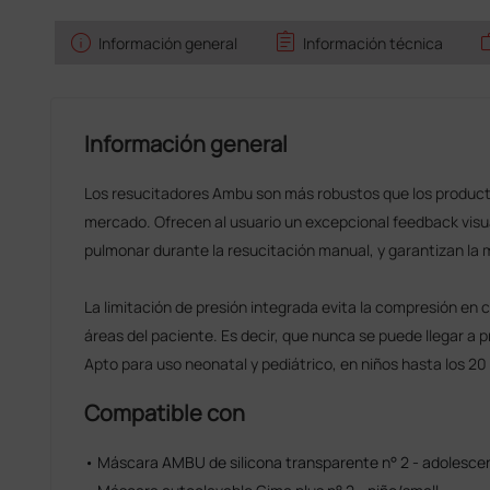
info
assignment
w
Información general
Información técnica
Información general
Los resucitadores Ambu son más robustos que los producto
mercado. Ofrecen al usuario un excepcional feedback visual
pulmonar durante la resucitación manual, y garantizan la
La limitación de presión integrada evita la compresión en c
áreas del paciente. Es decir, que nunca se puede llegar a 
Apto para uso neonatal y pediátrico, en niños hasta los 20
Compatible con
• Máscara AMBU de silicona transparente n° 2 - adolescen