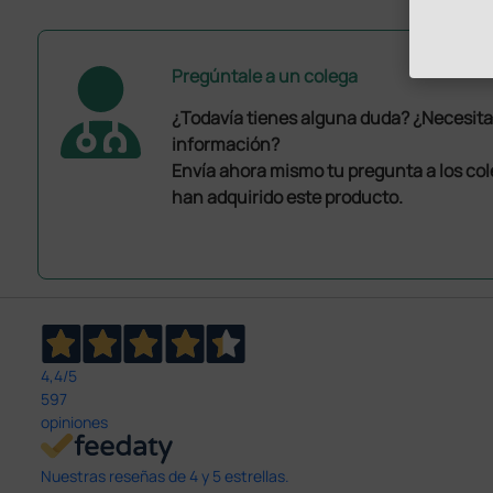
Pregúntale a un colega
¿Todavía tienes alguna duda? ¿Necesit
información?
Envía ahora mismo tu pregunta a los co
han adquirido este producto.
4,4
/5
597
opiniones
Nuestras reseñas de 4 y 5 estrellas.