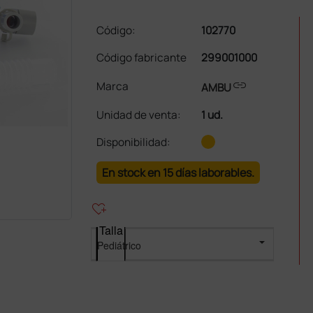
Código:
102770
Código fabricante
299001000
link
Marca
AMBU
Unidad de venta
:
1 ud.
Disponibilidad:
En stock en 15 días laborables.
heart_plus
Talla