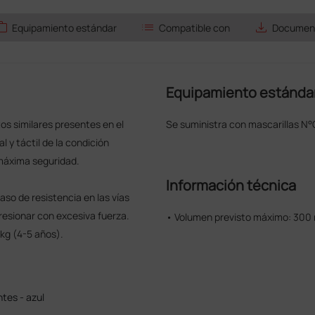
ork
list
save_alt
Equipamiento estándar
Compatible con
Document
Equipamiento estánda
s similares presentes en el
Se suministra con mascarillas N
 y táctil de la condición
 máxima seguridad.
Información técnica
aso de resistencia en las vías
presionar con excesiva fuerza.
• Volumen previsto máximo: 300 
 kg (4-5 años).
tes - azul