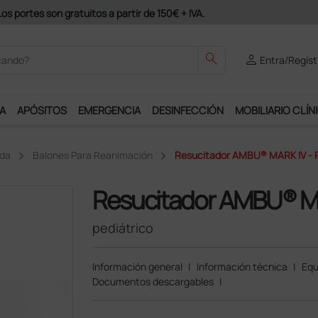
odrás disfrutar de muchos servicios exclusivos.
search
person
Entra/Regíst
A
APÓSITOS
EMERGENCIA
DESINFECCIÓN
MOBILIARIO CLÍN
ida
Balones Para Reanimación
Resucitador AMBU® MARK IV - P
Resucitador AMBU® M
pediátrico
Información general
|
Información técnica
|
Equ
Documentos descargables
|