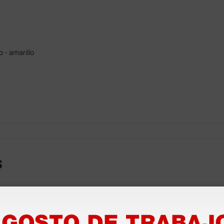
 - amarillo
s