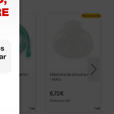
más opciones
nector oxigeno -
Máscara de silicona nº 2
- Niño
6,72 €
 IVA)
(Precio sin IVA)
1 ud.
1 ud.