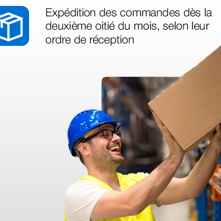
ucitador
Resucitador AMBU®
Resucita
iátrico
MARK IV - adultos con
Pediátri
reserva de oxígeno
140,00 €
52,08
175,00 €
(Precio sin IVA)
(Precio sin
1 ud.
1 ud.