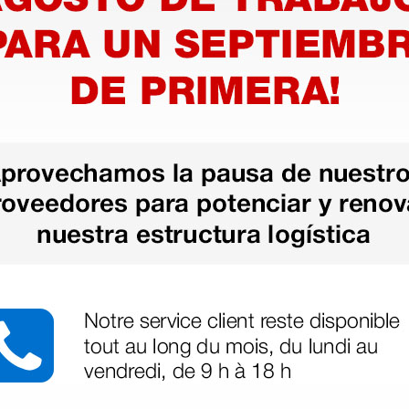
más opciones
más opciones
Máscara AMBU de
Tubo co
 -
silicona transparente n°
2m
2 - adolescentes - azul
47,20 €
1,48 €
(Precio sin IVA)
(Precio sin
1 ud.
1 ud.