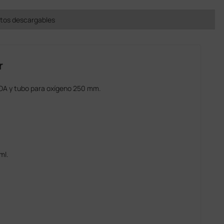
os descargables
r
°OA y tubo para oxígeno 250 mm.
ml.