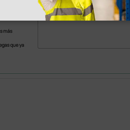
as más
legas que ya