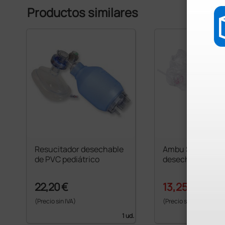
Productos similares
Resucitador desechable
Ambu Spur II Res
de PVC pediátrico
desechable - ped
22,20 €
13,25 €
17,67 €
(Precio sin IVA)
(Precio sin IVA)
1 ud.