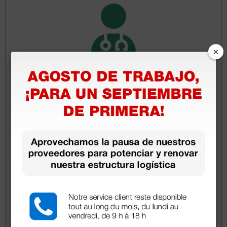
×
Pregúntale a un colega
¿Todavía tienes alguna duda? ¿Necesitas más
información?
Envía ahora mismo tu pregunta a los colegas que ya
han adquirido este producto.
Envía tu pregunta