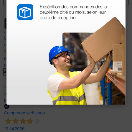
4,4
/5
597
opiniones
Nuestras reseñas de 4 y 5 estrellas.
Haga clic aquí para leerlos todos >
Anterior
Siguiente
14 Jul 2026
todo correcto. podria señalar que un poco caro los portes y el
plazo de entrega se alarga.
Comprador verificado
13 Jul 2026