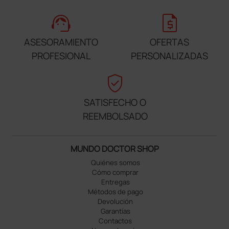
support_agent
request_quote
ASESORAMIENTO
OFERTAS
PROFESIONAL
PERSONALIZADAS
verified_user
SATISFECHO O
REEMBOLSADO
MUNDO DOCTOR SHOP
Quiénes somos
Cómo comprar
Entregas
Métodos de pago
Devolución
Garantías
Contactos