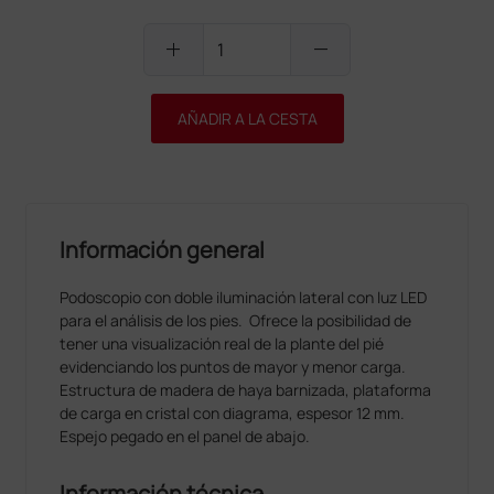
add
remove
AÑADIR A LA CESTA
Información general
Podoscopio con doble iluminación lateral con luz LED
para el análisis de los pies. Ofrece la posibilidad de
tener una visualización real de la plante del pié
evidenciando los puntos de mayor y menor carga.
Estructura de madera de haya barnizada, plataforma
de carga en cristal con diagrama, espesor 12 mm.
Espejo pegado en el panel de abajo.
Información técnica