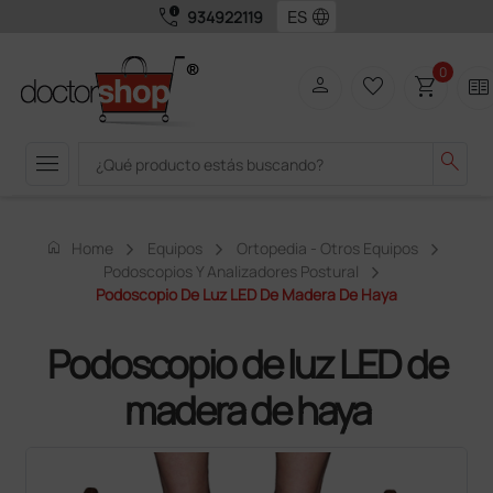
call_quality
language
934922119
0
person
favorite_border
shopping_cart
two_pager
menu
search
home
Home
Equipos
Ortopedia - Otros Equipos
Podoscopios Y Analizadores Postural
Podoscopio De Luz LED De Madera De Haya
Podoscopio de luz LED de
madera de haya