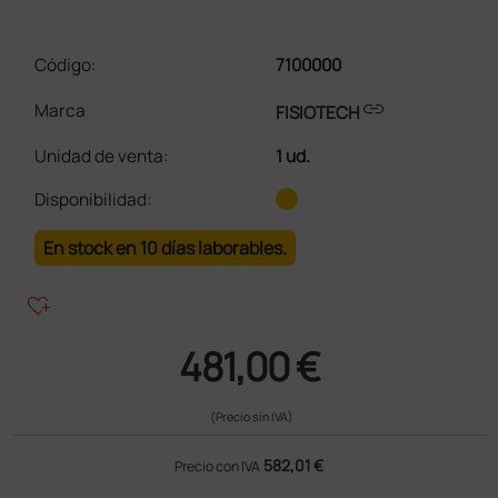
Código:
7100000
link
Marca
FISIOTECH
Unidad de venta
:
1 ud.
Disponibilidad:
En stock en 10 días laborables.
heart_plus
481,00 €
(Precio sin IVA)
582,01 €
Precio con IVA