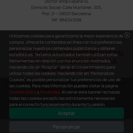
Doctor Shop España SL
Domicilio Social: Calle Muntaner, 305,
Pral. 2ª – 08021 Barcelona
NIF: B66341298
cancel
Utilizamos cookies para garantizarte la mejor experiencia de
compra, ofrecerte contenidos en línea con tus preferencias,
personalizar nuestros contenidos publicitarios y obtener
DOCTOR SHOP ES UN SITIO WEB PROFESIONAL
estadísticas. Terceros autorizados también utilizan estas
DEDICADO A LA PROFESIÓN MÉDICA Y LA
herramientas en relación con los anuncios mostrados.
Haciendo clic en “Aceptar” darás el consentimiento para
ASISTENCIA SANITARIA
utilizar todas las cookies. Haciendo clic en “Personalizar
Cookies” es posible personalizar tus preferencias de uso de
Copyright Doctor Shop España 2005-2026 - Todos los derechos
las cookies. Para más información puedes visitar la página
reservados - NIF.: B66341298
Cookies policy
y
Privacidad
. Al cerrar este banner rechazas
todas las cookies excepto las estrictamente necesarias
para el correcto funcionamiento durante tu sesión.
Aceptar
0
This site is protected by reCAPTCHA and the Google
Privacy Policy
and
Personalizar
Terms of Service
apply.