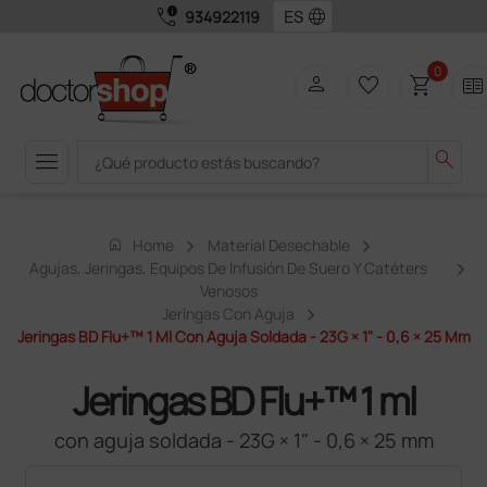
call_quality
language
934922119
0
person
favorite_border
shopping_cart
two_pager
menu
search
home
Home
Material Desechable
Agujas, Jeringas, Equipos De Infusión De Suero Y Catéters
Venosos
Jeringas Con Aguja
Jeringas BD Flu+™ 1 Ml Con Aguja Soldada - 23G × 1" - 0,6 × 25 Mm
Jeringas BD Flu+™ 1 ml
con aguja soldada - 23G × 1" - 0,6 × 25 mm