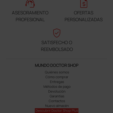
support_agent
request_quote
ASESORAMIENTO
OFERTAS
PROFESIONAL
PERSONALIZADAS
verified_user
SATISFECHO O
REEMBOLSADO
MUNDO DOCTOR SHOP
Quiénes somos
Cómo comprar
Entregas
Métodos de pago
Devolución
Garantías
Contactos
Nuevo almacén
Descubrir Doctor Shop Plus