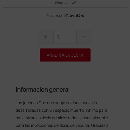
(Precio sin IVA)
54,93 €
Precio con IVA
add
remove
AÑADIR A LA CESTA
Información general
Las jeringas Flu+ con aguja soldada han sido
desarrolladas con un espacio muerto mínimo para
maximizar las dosis administradas, especialmente
para las inyecciones de dosis de vacuna. Gracias a