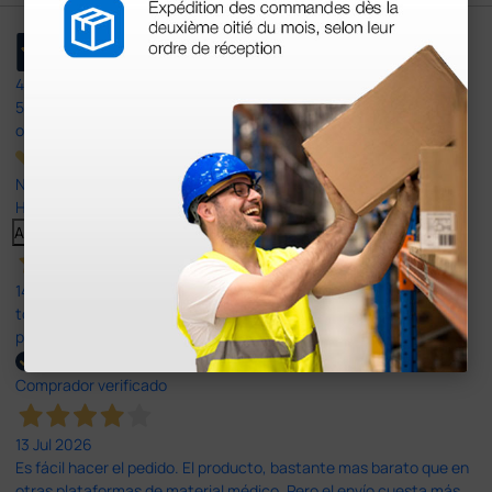
4,4
/5
597
opiniones
Nuestras reseñas de 4 y 5 estrellas.
Haga clic aquí para leerlos todos >
Anterior
Siguiente
14 Jul 2026
todo correcto. podria señalar que un poco caro los portes y el
plazo de entrega se alarga.
Comprador verificado
13 Jul 2026
Es fácil hacer el pedido. El producto, bastante mas barato que en
otras plataformas de material médico. Pero el envío cuesta más