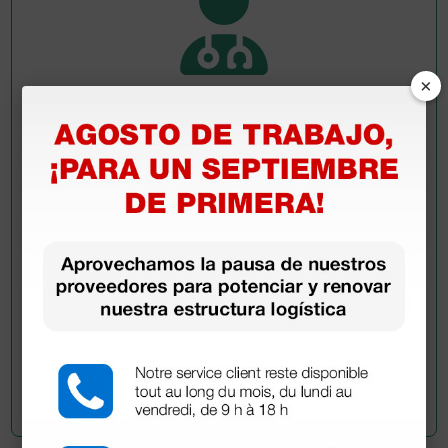
×
Pregúntale a un colega
¿Todavía tienes alguna duda? ¿Necesitas más
información?
Envía ahora mismo tu pregunta a los colegas que ya
han adquirido este producto.
Envía tu pregunta