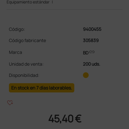
Equipamiento estándar
|
Código:
9400455
Código fabricante
305839
link
Marca
BD
Unidad de venta
:
200 uds.
Disponibilidad:
En stock en 7 días laborables.
heart_plus
45,40 €