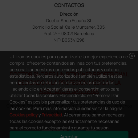
CONTACTOS
Dirección
Doctor Shop España SL
Domicilio Social: Calle Muntaner, 305,
Pral. 2ª – 08021 Barcelona
NIF: B66341298
cancel
Utilizamos cookies para garantizarte la mejor experiencia de
compra, ofrecerte contenidos en línea con tus preferencias,
personalizar nuestros contenidos publicitarios y obtener
DOCTOR SHOP ES UN SITIO WEB PROFESIONAL
estadísticas. Terceros autorizados también utilizan estas
DEDICADO A LA PROFESIÓN MÉDICA Y LA
herramientas en relación con los anuncios mostrados.
Haciendo clic en “Aceptar” darás el consentimiento para
ASISTENCIA SANITARIA
utilizar todas las cookies. Haciendo clic en “Personalizar
Cookies” es posible personalizar tus preferencias de uso de
Copyright Doctor Shop España 2005-2026 - Todos los derechos
las cookies. Para más información puedes visitar la página
reservados - NIF.: B66341298
Cookies policy
y
Privacidad
. Al cerrar este banner rechazas
todas las cookies excepto las estrictamente necesarias
para el correcto funcionamiento durante tu sesión.
Aceptar