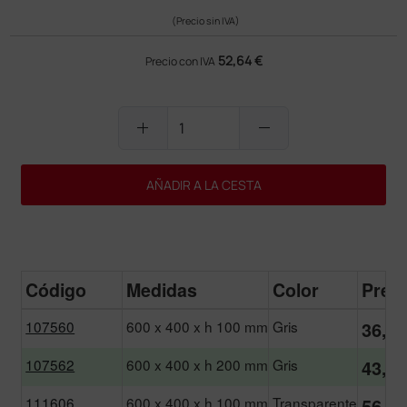
(Precio sin IVA)
52,64 €
Precio con IVA
add
remove
AÑADIR A LA CESTA
Código
Medidas
Color
Prec
107560
600 x 400 x h 100 mm
Gris
36,80
107562
600 x 400 x h 200 mm
Gris
43,50
111606
600 x 400 x h 100 mm
Transparente
56,00