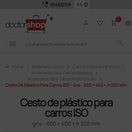
call_quality
language
934922119
0
person
favorite_border
shopping_cart
two_pager
menu
search
home
Home
Mobiliario Clínico
Carros Y Mesas De Mayo
Accesorios Para Carros Médicos
Accesorios Para Carros Multifunción
Cesto De Plástico Para Carros ISO - Gris - 600 × 400 × H 200 Mm
Cesto de plástico para
carros ISO
gris - 600 × 400 × h 200 mm