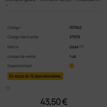
|
Código:
107562
Código fabricante
27939
link
Marca
GIMA
Unidad de venta
:
1 ud.
Disponibilidad:
En stock en 15 días laborables.
heart_plus
43,50 €