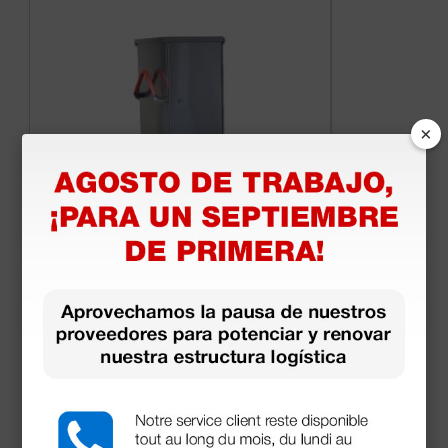
×
Carro de transporte ISO - vacío
2.340,00 €
(Precio sin IVA)
1 ud.