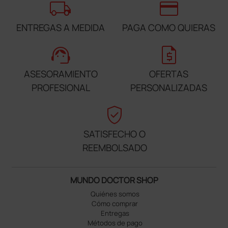
local_shipping
credit_card
ENTREGAS A MEDIDA
PAGA COMO QUIERAS
support_agent
request_quote
ASESORAMIENTO
OFERTAS
PROFESIONAL
PERSONALIZADAS
verified_user
SATISFECHO O
REEMBOLSADO
MUNDO DOCTOR SHOP
Quiénes somos
Cómo comprar
Entregas
Métodos de pago