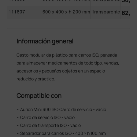
111607
600 x 400 x h 200 mm
Transparente
62,00
Información general
Cesto modular de plástico para carros ISO, pensada
para almacenar medicamentos de todo tipo, vendas,
accesorios y pequeños objetos en un espacio
reducido y práctico.
Compatible con
• Aurion Mini 600 ISO Carro de servicio - vacío
• Carro de servicio ISO - vacío
• Carro de transporte ISO - vacío
• Separador para carros ISO - 400 × h 100 mm