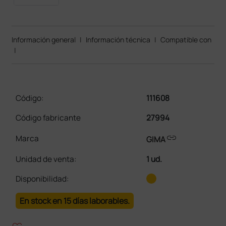
Información general
|
Información técnica
|
Compatible con
|
Código:
111608
Código fabricante
27994
link
Marca
GIMA
Unidad de venta
:
1 ud.
Disponibilidad:
En stock en 15 días laborables.