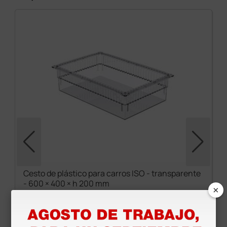
Cesto de plástico para carros ISO - transparente
- 600 × 400 × h 200 mm
×
62,00 €
(Precio sin IVA)