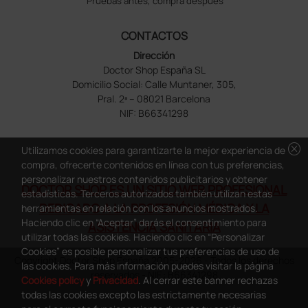
Pruebas antes, compra despues
CONTACTOS
Dirección
Doctor Shop España SL
Domicilio Social: Calle Muntaner, 305,
Pral. 2ª – 08021 Barcelona
NIF: B66341298
cancel
Utilizamos cookies para garantizarte la mejor experiencia de
compra, ofrecerte contenidos en línea con tus preferencias,
personalizar nuestros contenidos publicitarios y obtener
DOCTOR SHOP ES UN SITIO WEB PROFESIONAL
estadísticas. Terceros autorizados también utilizan estas
DEDICADO A LA PROFESIÓN MÉDICA Y LA
herramientas en relación con los anuncios mostrados.
Haciendo clic en “Aceptar” darás el consentimiento para
ASISTENCIA SANITARIA
utilizar todas las cookies. Haciendo clic en “Personalizar
Cookies” es posible personalizar tus preferencias de uso de
Copyright Doctor Shop España 2005-2026 - Todos los derechos
las cookies. Para más información puedes visitar la página
reservados - NIF.: B66341298
Cookies policy
y
Privacidad
. Al cerrar este banner rechazas
todas las cookies excepto las estrictamente necesarias