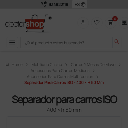
call_quality
language
934922119
0
person
favorite_border
shopping_cart
two_pager
menu
search
home
Home
Mobiliario Clínico
Carros Y Mesas De Mayo
Accesorios Para Carros Médicos
Accesorios Para Carros Multifunción
Separador Para Carros ISO - 400 × H 50 Mm
Separador para carros ISO
400 × h 50 mm