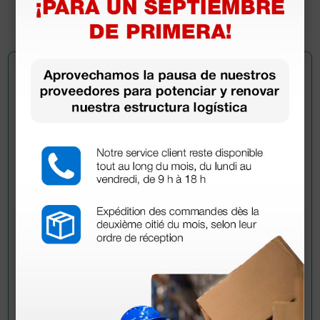
1 ud.
Pregúntale a un colega
¿Todavía tienes alguna duda? ¿Necesitas más
información?
Envía ahora mismo tu pregunta a los colegas que ya
han adquirido este producto.