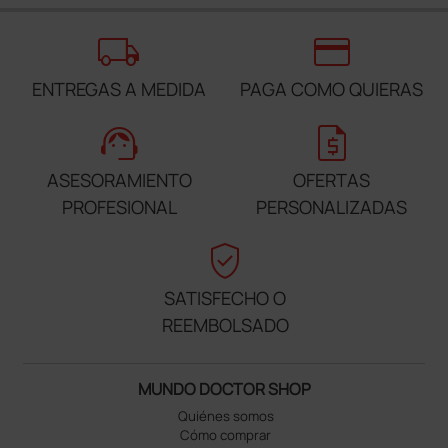
local_shipping
credit_card
ENTREGAS A MEDIDA
PAGA COMO QUIERAS
support_agent
request_quote
ASESORAMIENTO
OFERTAS
PROFESIONAL
PERSONALIZADAS
verified_user
SATISFECHO O
REEMBOLSADO
MUNDO DOCTOR SHOP
Quiénes somos
Cómo comprar