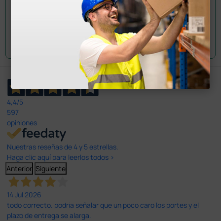
Envía tu pregunta
4,4
/5
597
opiniones
Nuestras reseñas de 4 y 5 estrellas.
Haga clic aquí para leerlos todos >
Anterior
Siguiente
14 Jul 2026
todo correcto. podria señalar que un poco caro los portes y el
plazo de entrega se alarga.