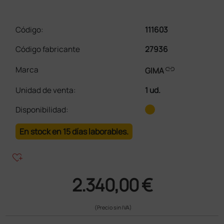
Código:
111603
Código fabricante
27936
link
Marca
GIMA
Unidad de venta
:
1 ud.
Disponibilidad:
En stock en 15 días laborables.
heart_plus
2.340,00 €
(Precio sin IVA)