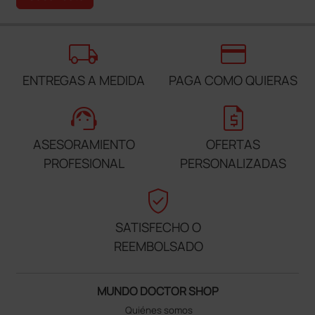
local_shipping
credit_card
ENTREGAS A MEDIDA
PAGA COMO QUIERAS
support_agent
request_quote
ASESORAMIENTO
OFERTAS
PROFESIONAL
PERSONALIZADAS
verified_user
SATISFECHO O
REEMBOLSADO
MUNDO DOCTOR SHOP
Quiénes somos