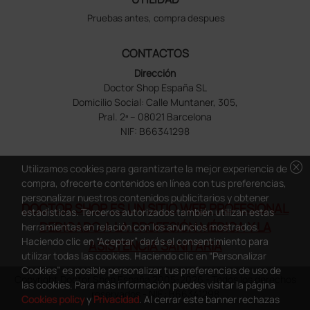
Pruebas antes, compra despues
CONTACTOS
Dirección
Doctor Shop España SL
Domicilio Social: Calle Muntaner, 305,
Pral. 2ª – 08021 Barcelona
NIF: B66341298
cancel
Utilizamos cookies para garantizarte la mejor experiencia de
compra, ofrecerte contenidos en línea con tus preferencias,
personalizar nuestros contenidos publicitarios y obtener
DOCTOR SHOP ES UN SITIO WEB PROFESIONAL
estadísticas. Terceros autorizados también utilizan estas
DEDICADO A LA PROFESIÓN MÉDICA Y LA
herramientas en relación con los anuncios mostrados.
Haciendo clic en “Aceptar” darás el consentimiento para
ASISTENCIA SANITARIA
utilizar todas las cookies. Haciendo clic en “Personalizar
Cookies” es posible personalizar tus preferencias de uso de
Copyright Doctor Shop España 2005-2026 - Todos los derechos
las cookies. Para más información puedes visitar la página
reservados - NIF.: B66341298
Cookies policy
y
Privacidad
. Al cerrar este banner rechazas