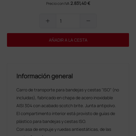
2.831,40 €
Precio con IVA
add
remove
AÑADIR A LA CESTA
Información general
Carro de transporte para bandejas y cestas "ISO" (no
incluidas), fabricado en chapa de acero inoxidable
AISI 304 con acabado scotch brite. Junta antipolvo.
El compartimento interior está provisto de guías de
plástico para bandejas y cestas ISO.
Con asa de empuje y ruedas antiestáticas, de las