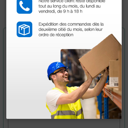
(Precio sin IVA)
1 ud.
Pregúntale a un colega
¿Todavía tienes alguna duda? ¿Necesitas más
información?
Envía ahora mismo tu pregunta a los colegas que ya
han adquirido este producto.