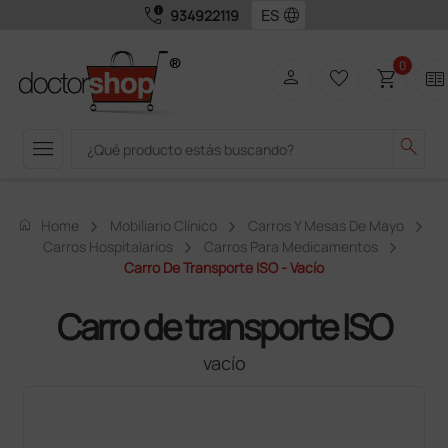
call_quality
language
934922119
0
person
favorite_border
shopping_cart
two_pager
menu
search
home
Home
Mobiliario Clínico
Carros Y Mesas De Mayo
Carros Hospitalarios
Carros Para Medicamentos
Carro De Transporte ISO - Vacío
Carro de transporte ISO
vacío