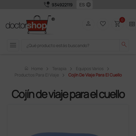
call_quality
language
934922119
0
person
favorite_border
shopping_cart
two_pager
menu
search
home
Home
Terapia
Equipos Varios
Productos Para El Viaje
Cojín De Viaje Para El Cuello
Cojín de viaje para el cuello