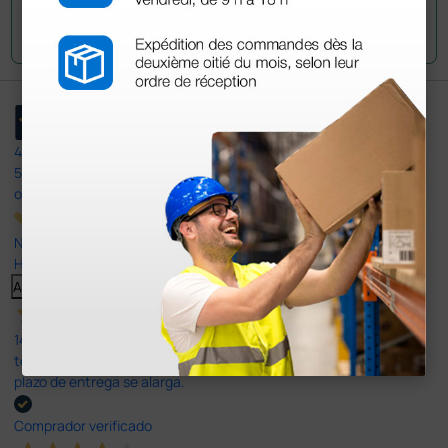
Envía tu pregunta
4,4
/5
597
opiniones
Nuestras reseñas de 4 y 5 estrellas.
Haga clic aquí para leerlos todos >
Anterior
Siguiente
14 Jul 2026
todo correcto. podria señalar que un poco caro los portes y el
plazo de entrega se alarga.
Comprador verificado