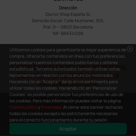
Dirección
Doctor Shop España SL
Domicilio Social: Calle Muntaner, 305,
Pral. 2ª – 08021 Barcelona
NIF: B66341298
cancel
Utilizamos cookies para garantizarte la mejor experiencia de
compra, ofrecerte contenidos en línea con tus preferencias,
personalizar nuestros contenidos publicitarios y obtener
DOCTOR SHOP ES UN SITIO WEB PROFESIONAL
estadísticas. Terceros autorizados también utilizan estas
DEDICADO A LA PROFESIÓN MÉDICA Y LA
herramientas en relación con los anuncios mostrados.
Haciendo clic en “Aceptar” darás el consentimiento para
ASISTENCIA SANITARIA
utilizar todas las cookies. Haciendo clic en “Personalizar
Cookies” es posible personalizar tus preferencias de uso de
Copyright Doctor Shop España 2005-2026 - Todos los derechos
las cookies. Para más información puedes visitar la página
reservados - NIF.: B66341298
Cookies policy
y
Privacidad
. Al cerrar este banner rechazas
todas las cookies excepto las estrictamente necesarias
para el correcto funcionamiento durante tu sesión.
Aceptar