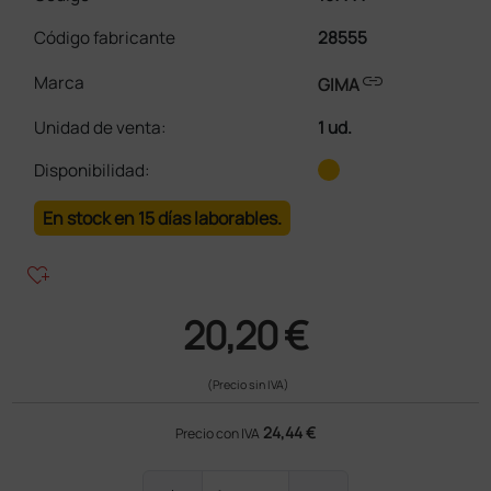
Código fabricante
28555
link
Marca
GIMA
Unidad de venta
:
1 ud.
Disponibilidad:
En stock en 15 días laborables.
heart_plus
20,20 €
(Precio sin IVA)
24,44 €
Precio con IVA