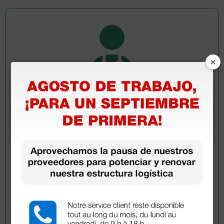
×
Pregúntale a un colega
¿Todavía tienes alguna duda? ¿Necesitas más
información?
Envía ahora mismo tu pregunta a los colegas que ya
han adquirido este producto.