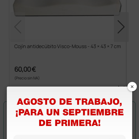
Cojín antidecúbito Visco-Mouss - 43 × 43 × 7 cm
60,00 €
(Precio sin IVA)
×
1 ud.