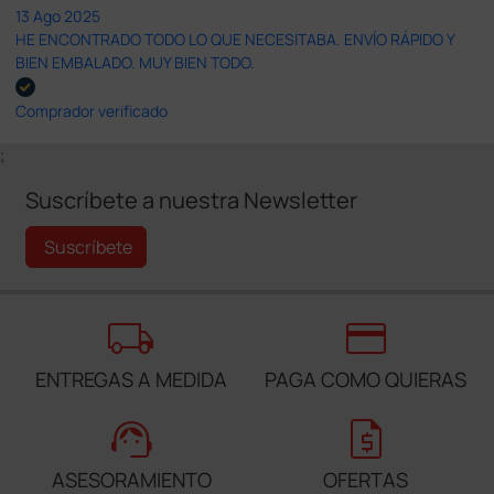
13 Ago 2025
HE ENCONTRADO TODO LO QUE NECESITABA. ENVÍO RÁPIDO Y
BIEN EMBALADO. MUY BIEN TODO.
Comprador verificado
;
Suscríbete a nuestra Newsletter
Suscríbete
local_shipping
credit_card
ENTREGAS A MEDIDA
PAGA COMO QUIERAS
support_agent
request_quote
ASESORAMIENTO
OFERTAS