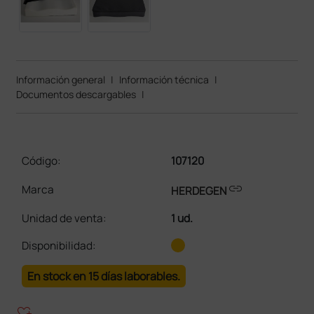
Información general
|
Información técnica
|
Documentos descargables
|
Código:
107120
link
Marca
HERDEGEN
Unidad de venta
:
1 ud.
Disponibilidad:
En stock en 15 días laborables.
heart_plus