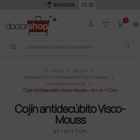
call_quality
language
934922119
0
person
favorite_border
shopping_cart
two_pager
menu
search
home
Home
Terapia
Mobiliario Para Minusválidos Y Domiciliarios
Cojines Antiescaras
Cojín Antidecúbito Visco-Mouss - 41 × 41 × 7 Cm
Cojín antidecúbito Visco-
Mouss
41 × 41 × 7 cm