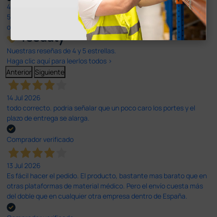
4,4
/5
597
opiniones
Nuestras reseñas de 4 y 5 estrellas.
Haga clic aquí para leerlos todos >
Anterior
Siguiente
14 Jul 2026
todo correcto. podria señalar que un poco caro los portes y el
plazo de entrega se alarga.
Comprador verificado
13 Jul 2026
Es fácil hacer el pedido. El producto, bastante mas barato que en
otras plataformas de material médico. Pero el envío cuesta más
del doble que en cualquier otra empresa dentro de España.