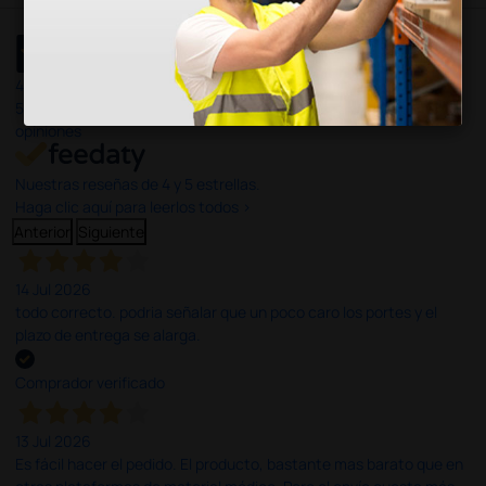
4,4
/5
597
opiniones
Nuestras reseñas de 4 y 5 estrellas.
Haga clic aquí para leerlos todos >
Anterior
Siguiente
14 Jul 2026
todo correcto. podria señalar que un poco caro los portes y el
plazo de entrega se alarga.
Comprador verificado
13 Jul 2026
Es fácil hacer el pedido. El producto, bastante mas barato que en