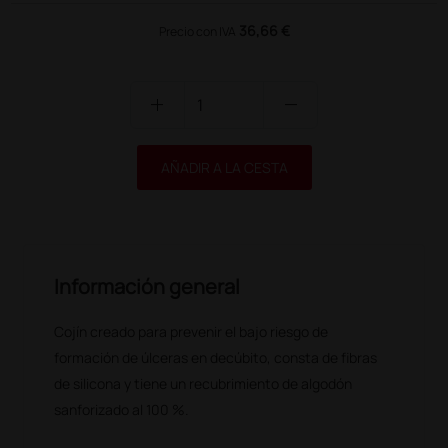
36,66 €
Precio con IVA
add
remove
AÑADIR A LA CESTA
Información general
Cojín creado para prevenir el bajo riesgo de
formación de úlceras en decúbito, consta de fibras
de silicona y tiene un recubrimiento de algodón
sanforizado al 100 %.