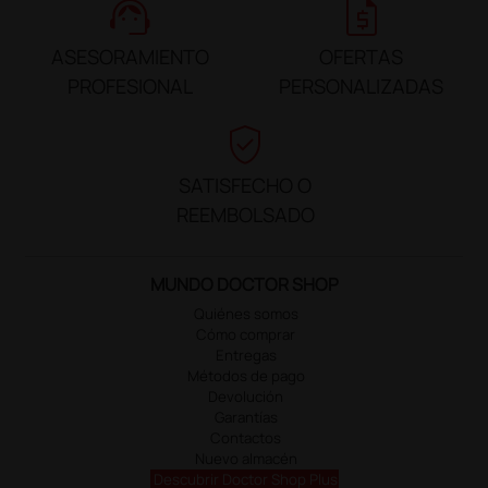
support_agent
request_quote
ASESORAMIENTO
OFERTAS
PROFESIONAL
PERSONALIZADAS
verified_user
SATISFECHO O
REEMBOLSADO
MUNDO DOCTOR SHOP
Quiénes somos
Cómo comprar
Entregas
Métodos de pago
Devolución
Garantías
Contactos
Nuevo almacén
Descubrir Doctor Shop Plus