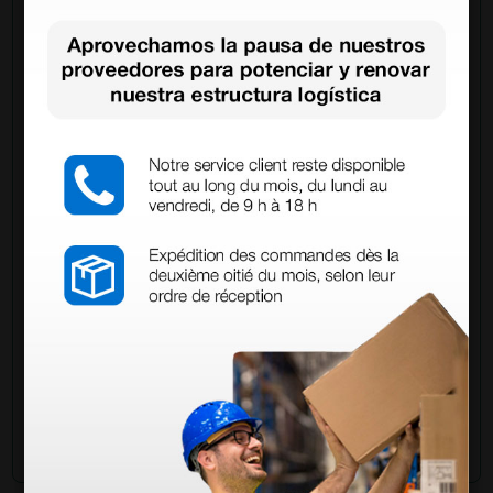
Pregúntale a un colega
¿Todavía tienes alguna duda? ¿Necesitas más
información?
Envía ahora mismo tu pregunta a los colegas que ya
han adquirido este producto.
Envía tu pregunta