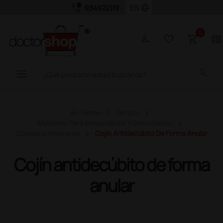
call_quality
language
934922119
0
person
favorite_border
shopping_cart
two_pager
menu
search
home
Home
Terapia
Mobiliario Para Minusválidos Y Domiciliarios
Cojines Antiescaras
Cojín Antidecúbito De Forma Anular
Cojín antidecúbito de forma
anular