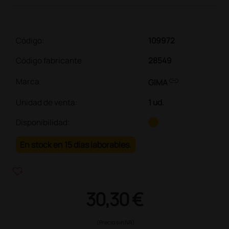
Código:
109972
Código fabricante
28549
link
Marca
GIMA
Unidad de venta
:
1 ud.
Disponibilidad:
En stock en 15 días laborables.
heart_plus
30,30 €
(Precio sin IVA)