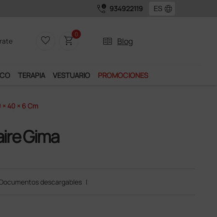
call_quality
language
934922119
0
favorite_border
shopping_cart
two_pager
Blog
rate
ICO
TERAPIA
VESTUARIO
PROMOCIONES
0 × 40 × 6 Cm
aire Gima
Documentos descargables
|