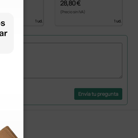
 €
28,80 €
 IVA)
(Precio sin IVA)
1 ud.
1 ud.
Envía tu pregunta