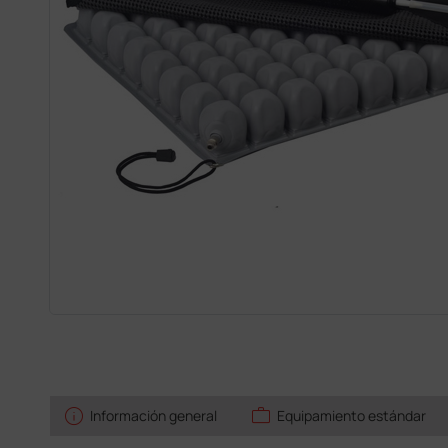
info
work
Información general
Equipamiento estándar