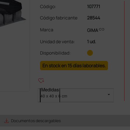
Código:
107771
Código fabricante
28544
link
Marca
GIMA
Unidad de venta
:
1 ud.
Disponibilidad:
En stock en 15 días laborables.
heart_plus
Medidas
save_alt
Documentos descargables