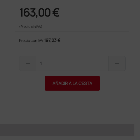
163,00 €
(Precio sin IVA)
197,23 €
Precio con IVA
add
remove
AÑADIR A LA CESTA