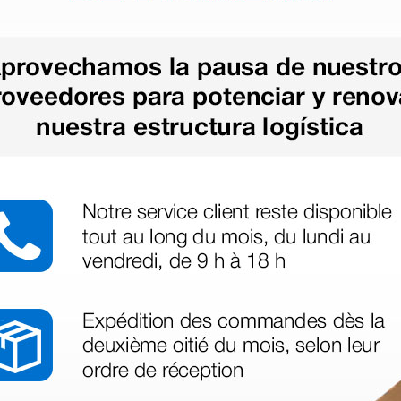
163,00 €
179,00
(Precio sin IVA)
(Precio sin
1 ud.
1 ud.
as más
legas que ya