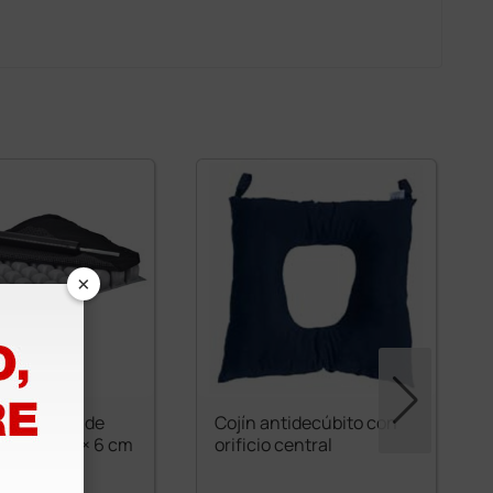
×
tidecúbito de
Cojín antidecúbito con
a - 45 × 45 × 6 cm
orificio central