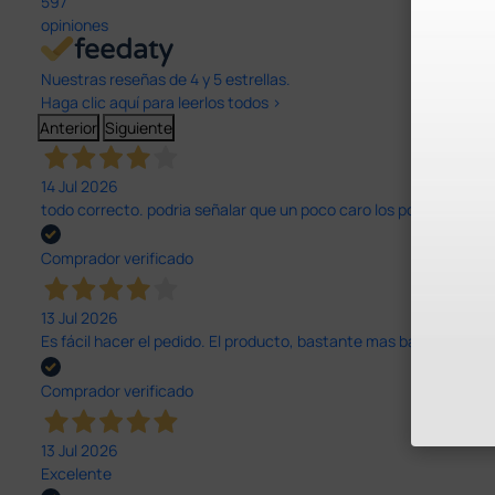
597
opiniones
Nuestras reseñas de 4 y 5 estrellas.
Haga clic aquí para leerlos todos >
Anterior
Siguiente
14 Jul 2026
todo correcto. podria señalar que un poco caro los portes y el pl
Comprador verificado
13 Jul 2026
Es fácil hacer el pedido. El producto, bastante mas barato que 
Comprador verificado
13 Jul 2026
Excelente