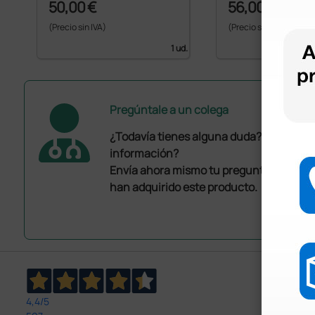
50,00 €
56,00 €
(Precio sin IVA)
(Precio sin IVA)
1 ud.
Pregúntale a un colega
¿Todavía tienes alguna duda? ¿Necesit
información?
Envía ahora mismo tu pregunta a los co
han adquirido este producto.
4,4
/5