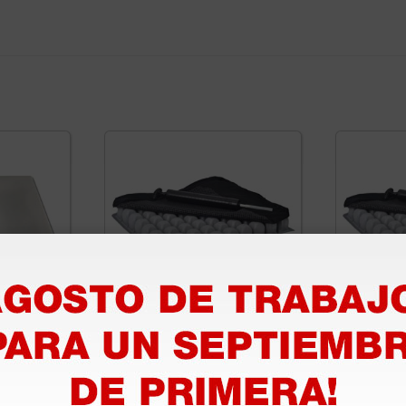
to
Cojín antidecúbito de
Cojín an
× 41 × 7
aire Gima - 40 × 40 × 6 cm
aire Gim