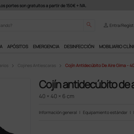
odrás disfrutar de muchos servicios exclusivos.
search
person
Entra/Regíst
A
APÓSITOS
EMERGENCIA
DESINFECCIÓN
MOBILIARIO CLÍN
arios
Cojines Antiescaras
Cojín Antidecúbito De Aire Gima - 4
Cojín antidecúbito de 
40 × 40 × 6 cm
Información general
|
Equipamiento estándar
|