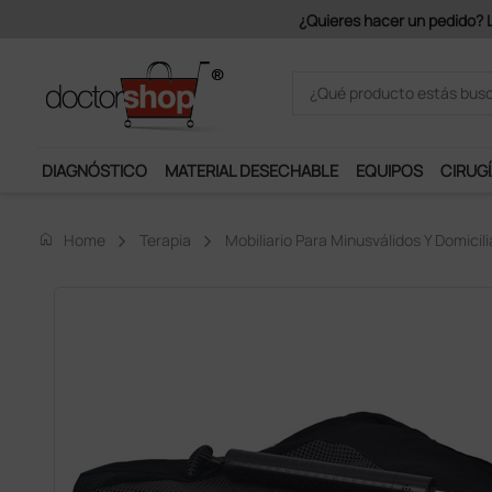
Únete al programa Ds Plus y p
DIAGNÓSTICO
MATERIAL DESECHABLE
EQUIPOS
CIRUGÍ
home
Home
Terapia
Mobiliario Para Minusválidos Y Domicili