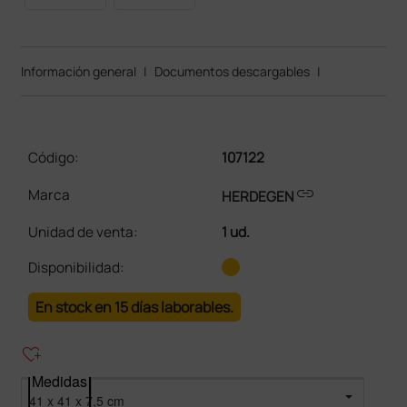
Información general
|
Documentos descargables
|
Código:
107122
link
Marca
HERDEGEN
Unidad de venta
:
1 ud.
Disponibilidad:
En stock en 15 días laborables.
heart_plus
Medidas