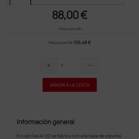
88,00 €
(Precio sin IVA)
106,48 €
Precio con IVA
add
remove
AÑADIR A LA CESTA
Información general
El cojín Gel Air 2D se fabrica con una base de espuma