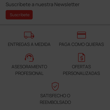
Suscríbete a nuestra Newsletter
Suscríbete
local_shipping
credit_card
ENTREGAS A MEDIDA
PAGA COMO QUIERAS
support_agent
request_quote
ASESORAMIENTO
OFERTAS
PROFESIONAL
PERSONALIZADAS
verified_user
SATISFECHO O
REEMBOLSADO