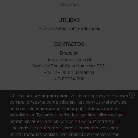
Mis datos
UTILIDAD
Pruebas antes, compra despues
CONTACTOS
Dirección
Doctor Shop España SL
Domicilio Social: Calle Muntaner, 305,
Pral. 2ª – 08021 Barcelona
NIF: B66341298
cancel
Utilizamos cookies para garantizarte la mejor experiencia de
compra, ofrecerte contenidos en línea con tus preferencias,
personalizar nuestros contenidos publicitarios y obtener
DOCTOR SHOP ES UN SITIO WEB PROFESIONAL
estadísticas. Terceros autorizados también utilizan estas
DEDICADO A LA PROFESIÓN MÉDICA Y LA
herramientas en relación con los anuncios mostrados.
Haciendo clic en “Aceptar” darás el consentimiento para
ASISTENCIA SANITARIA
utilizar todas las cookies. Haciendo clic en “Personalizar