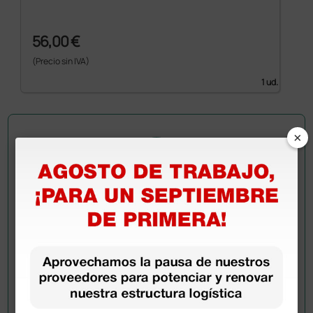
56,00 €
(Precio sin IVA)
1 ud.
×
Pregúntale a un colega
¿Todavía tienes alguna duda? ¿Necesitas más
información?
Envía ahora mismo tu pregunta a los colegas que ya
han adquirido este producto.