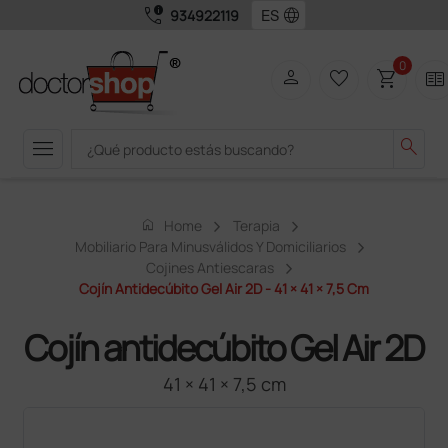
call_quality
language
934922119
0
person
favorite_border
shopping_cart
two_pager
menu
search
home
Home
Terapia
Mobiliario Para Minusválidos Y Domiciliarios
Cojines Antiescaras
Cojín Antidecúbito Gel Air 2D - 41 × 41 × 7,5 Cm
Cojín antidecúbito Gel Air 2D
41 × 41 × 7,5 cm