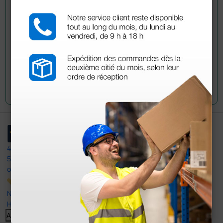
Envía tu pregunta
4,4
/5
597
opiniones
Nuestras reseñas de 4 y 5 estrellas.
Haga clic aquí para leerlos todos >
Anterior
Siguiente