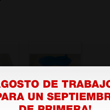
to
Cojín antidecúbito Gel
× 43 × 7
Air 2D - 41 × 41 × 7,5 cm