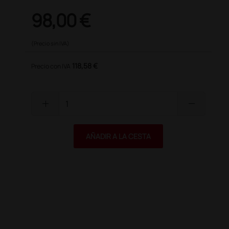
98,00 €
(Precio sin IVA)
118,58 €
Precio con IVA
add
remove
AÑADIR A LA CESTA