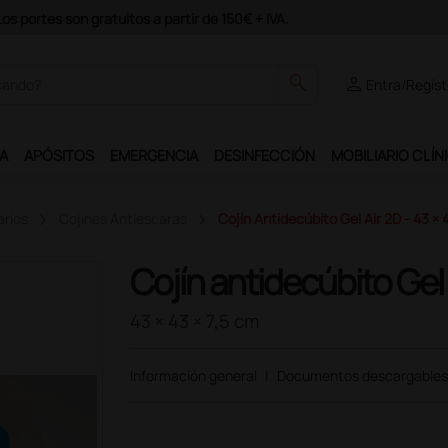
odrás disfrutar de muchos servicios exclusivos.
search
person
Entra/Regíst
A
APÓSITOS
EMERGENCIA
DESINFECCIÓN
MOBILIARIO CLÍN
arios
Cojines Antiescaras
Cojín Antidecúbito Gel Air 2D - 43 × 
Cojín antidecúbito Gel 
43 × 43 × 7,5 cm
Información general
|
Documentos descargables