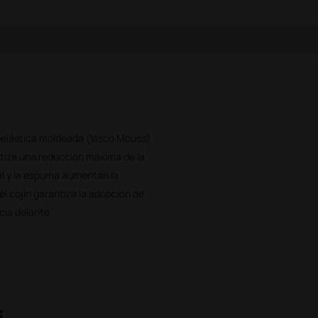
coelástica moldeada (Visco Mouss)
antiza una reducción máxima de la
mal y la espuma aumentan la
el cojín garantiza la adopción de
cia delante.
s