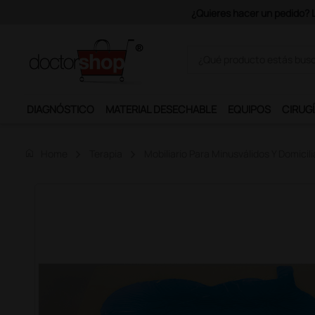
Únete al programa Ds Plus y p
DIAGNÓSTICO
MATERIAL DESECHABLE
EQUIPOS
CIRUGÍ
home
Home
Terapia
Mobiliario Para Minusválidos Y Domicili