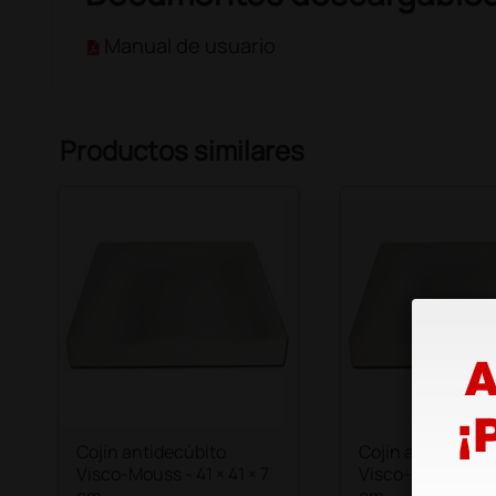
Manual de usuario
Productos similares
Cojín antidecúbito
Cojín antidecúbi
Visco-Mouss - 41 × 41 × 7
Visco-Mouss - 43 