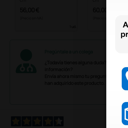
cm
cm
56,00 €
60,00 €
(Precio sin IVA)
(Precio sin IVA)
1 ud.
Pregúntale a un colega
¿Todavía tienes alguna duda? ¿Necesit
información?
Envía ahora mismo tu pregunta a los co
han adquirido este producto.