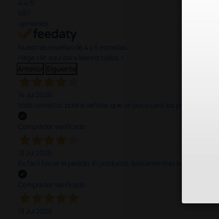
4,4
/5
597
opiniones
Nuestras reseñas de 4 y 5 estrellas.
Haga clic aquí para leerlos todos >
Anterior
Siguiente
14 Jul 2026
todo correcto. podria señalar que un poco caro los portes y el pl
Comprador verificado
13 Jul 2026
Es fácil hacer el pedido. El producto, bastante mas barato que 
Comprador verificado
13 Jul 2026