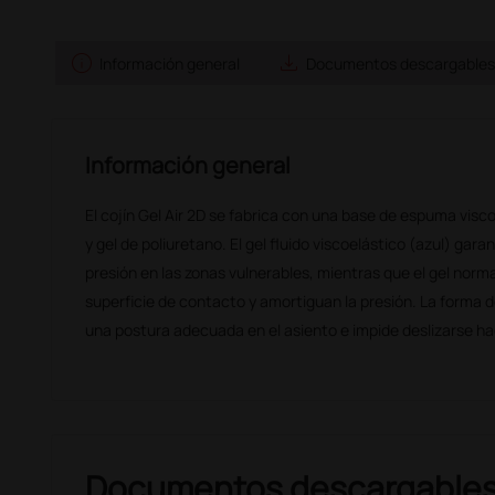
info
save_alt
Información general
Documentos descargables
Información general
El cojín Gel Air 2D se fabrica con una base de espuma vis
y gel de poliuretano. El gel fluido viscoelástico (azul) gar
presión en las zonas vulnerables, mientras que el gel nor
superficie de contacto y amortiguan la presión. La forma d
una postura adecuada en el asiento e impide deslizarse ha
Documentos descargable