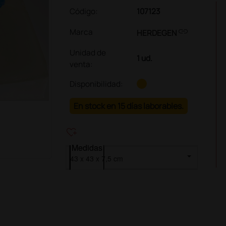
Código:
107123
link
Marca
HERDEGEN
Unidad de
1 ud.
venta
:
Disponibilidad:
En stock en 15 días laborables.
heart_plus
Medidas