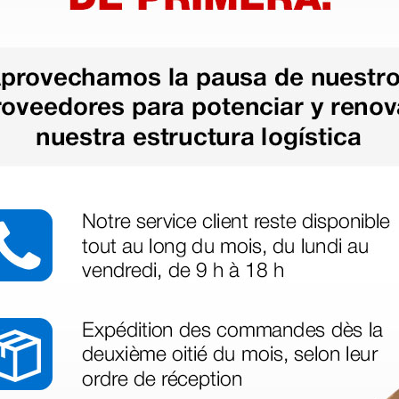
88,00 €
(Precio sin IVA)
1 ud.
1 ud.
as más
legas que ya