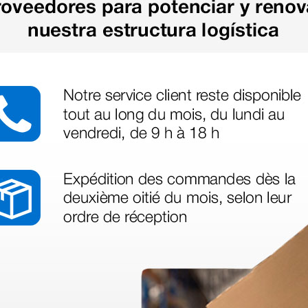
legas que ya
azo de entrega se alarga.