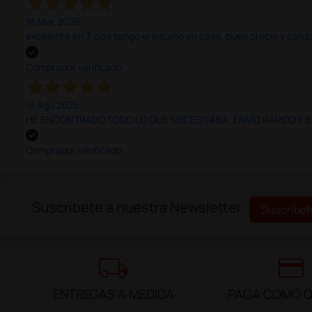
16 Mar 2026
excelente en 3 días tengo el insumo en casa, buen precio y calid
Comprador verificado
13 Ago 2025
HE ENCONTRADO TODO LO QUE NECESITABA. ENVÍO RÁPIDO Y B
Comprador verificado
;
Suscríbete a nuestra Newsletter
Suscríbet
local_shipping
credit_card
ENTREGAS A MEDIDA
PAGA COMO Q