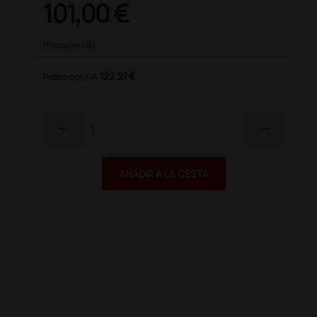
101,00 €
(Precio sin IVA)
122,21 €
Precio con IVA
add
remove
AÑADIR A LA CESTA