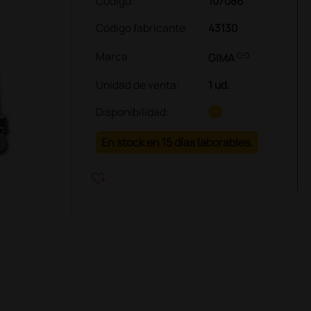
Código:
107086
Código fabricante
43130
link
Marca
GIMA
Unidad de venta
:
1 ud.
Disponibilidad:
En stock en 15 días laborables.
heart_plus