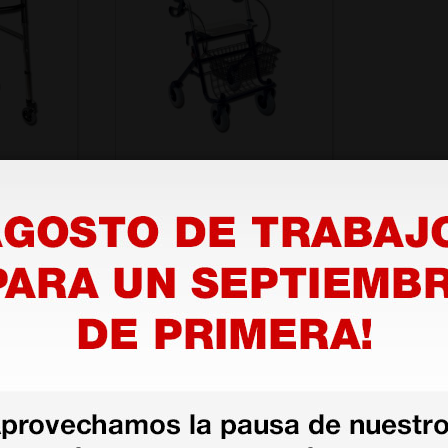
uedas
Andador para exterior
con 4 ruedas
110,00 €
(Precio sin IVA)
1 ud.
1 ud.
as más