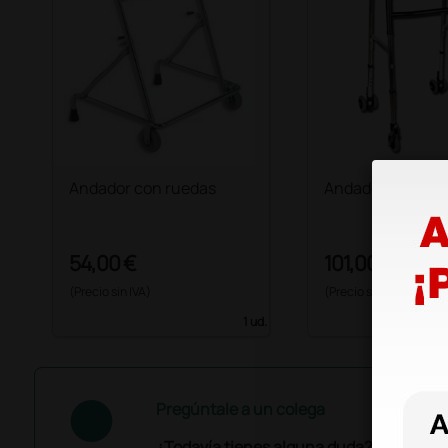
Andador con ruedas
Andador con 4 r
54,00 €
101,00 €
(Precio sin IVA)
(Precio sin IVA)
1 ud.
Pregúntale a un colega
¿Todavía tienes alguna duda? ¿Necesit