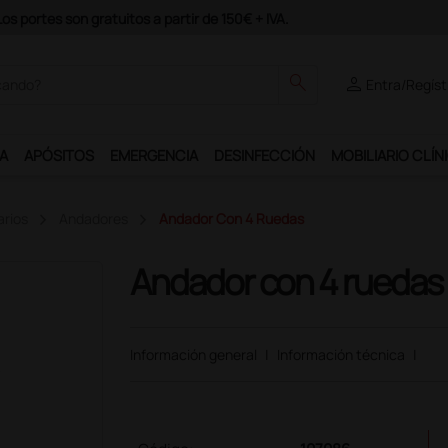
Únete al programa Ds Plus y podrás disfrutar de muchos servicios exc
search
person
Entra/Regíst
A
APÓSITOS
EMERGENCIA
DESINFECCIÓN
MOBILIARIO CLÍN
arios
Andadores
Andador Con 4 Ruedas
Andador con 4 ruedas
Información general
|
Información técnica
|