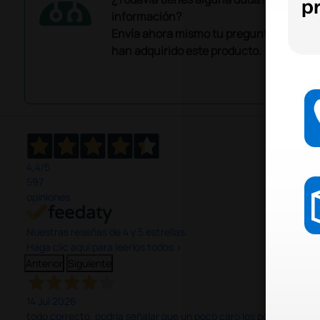
información?
Envía ahora mismo tu pregunta a los co
han adquirido este producto.
4,4
/5
597
opiniones
Nuestras reseñas de 4 y 5 estrellas.
Haga clic aquí para leerlos todos >
Anterior
Siguiente
14 Jul 2026
todo correcto. podria señalar que un poco caro los portes y el pl